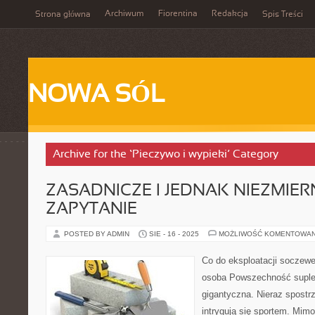
Archiwum
Fiorentina
Redakcja
Strona główna
Spis Treści
NOWA SÓL
Archive for the ‘Pieczywo i wypieki’ Category
ZASADNICZE I JEDNAK NIEZMIER
ZAPYTANIE
POSTED BY ADMIN
SIE - 16 - 2025
MOŻLIWOŚĆ KOMENTOWA
Co do eksploatacji soczew
osoba Powszechność suple
gigantyczna. Nieraz spostr
intrygują się sportem. Mim