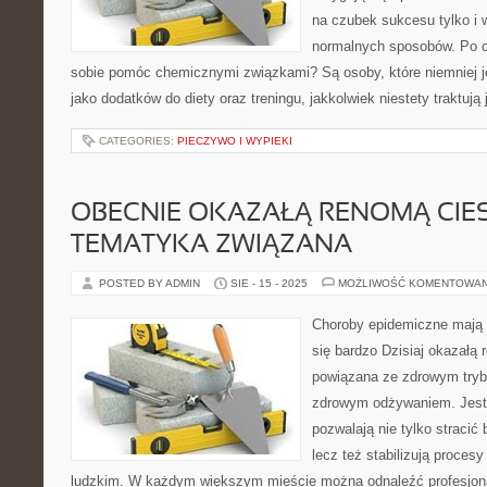
na czubek sukcesu tylko i
normalnych sposobów. Po c
sobie pomóc chemicznymi związkami? Są osoby, które niemniej j
jako dodatków do diety oraz treningu, jakkolwiek niestety traktuj
CATEGORIES:
PIECZYWO I WYPIEKI
OBECNIE OKAZAŁĄ RENOMĄ CIES
TEMATYKA ZWIĄZANA
POSTED BY ADMIN
SIE - 15 - 2025
MOŻLIWOŚĆ KOMENTOWA
Choroby epidemiczne mają t
się bardzo Dzisiaj okazałą
powiązana ze zdrowym tryb
zdrowym odżywaniem. Jest w
pozwalają nie tylko stracić
lecz też stabilizują proce
ludzkim. W każdym większym mieście można odnaleźć profesjonali