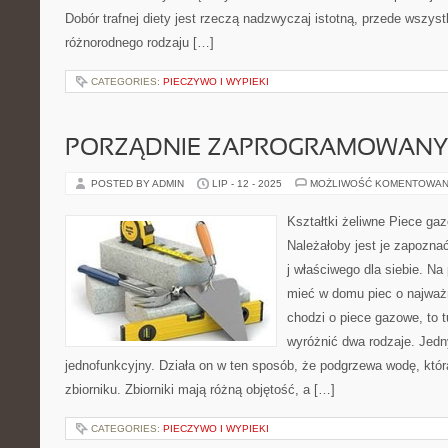
Dobór trafnej diety jest rzeczą nadzwyczaj istotną, przede wszyst
różnorodnego rodzaju […]
CATEGORIES:
PIECZYWO I WYPIEKI
PORZĄDNIE ZAPROGRAMOWANY
POSTED BY ADMIN
LIP - 12 - 2025
MOŻLIWOŚĆ KOMENTOWAN
Kształtki żeliwne Piece ga
Należałoby jest je zapoznać
j właściwego dla siebie. N
mieć w domu piec o najważn
chodzi o piece gazowe, to t
wyróżnić dwa rodzaje. Jedn
jednofunkcyjny. Działa on w ten sposób, że podgrzewa wodę, któ
zbiorniku. Zbiorniki mają różną objętość, a […]
CATEGORIES:
PIECZYWO I WYPIEKI