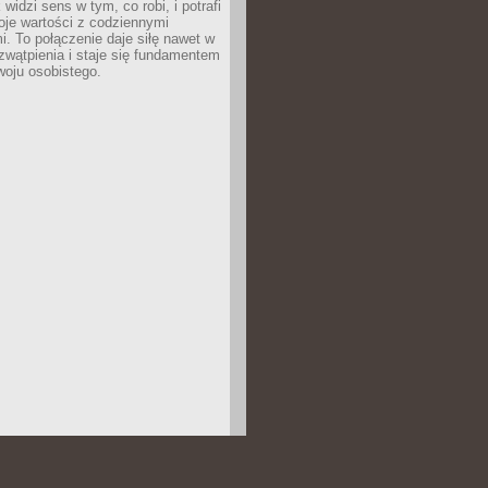
widzi sens w tym, co robi, i potrafi
oje wartości z codziennymi
. To połączenie daje siłę nawet w
wątpienia i staje się fundamentem
woju osobistego.