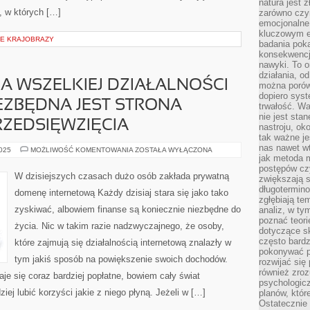
natura jest 
, w których […]
zarówno czyn
emocjonalne
kluczowym el
IE KRAJOBRAZY
badania poka
konsekwencja
nawyki. To o
działania, o
 WSZELKIEJ DZIAŁALNOŚCI
można porówn
dopiero sys
IEZBĘDNA JEST STRONA
trwałość. W
nie jest sta
ZEDSIĘWZIĘCIA
nastroju, ok
tak ważne je
nas nawet wt
DO
2025
MOŻLIWOŚĆ KOMENTOWANIA
ZOSTAŁA WYŁĄCZONA
PROWADZENIA
jak metoda 
WSZELKIEJ
postępów czy
DZIAŁALNOŚCI
W dzisiejszych czasach dużo osób zakłada prywatną
zwiększają s
W
INTERNECIE
długotermino
domenę internetową Każdy dzisiaj stara się jako tako
NIEZBĘDNA
zgłębiają tem
JEST
zyskiwać, albowiem finanse są koniecznie niezbędne do
analiz, w t
STRONA
INTERNETOWA
poznać teori
życia. Nic w takim razie nadzwyczajnego, że osoby,
PRZEDSIĘWZIĘCIA
dotyczące sk
często bardz
które zajmują się działalnością internetową znalazły w
pokonywać p
tym jakiś sposób na powiększenie swoich dochodów.
rozwijać się
również zro
je się coraz bardziej popłatne, bowiem cały świat
psychologic
ziej lubić korzyści jakie z niego płyną. Jeżeli w […]
planów, któr
Ostatecznie 