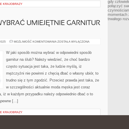
gdy człowiek 
IE KRAJOBRAZY
połączyć sw
czynnościami
momentach z
trwałego roz
WYBRAĆ UMIEJĘTNIE GARNITUR
W
 2025
MOŻLIWOŚĆ KOMENTOWANIA
ZOSTAŁA WYŁĄCZONA
JAKI
SPOSÓB
WYBRAĆ
W jaki sposób można wybrać w odpowiedni sposób
UMIEJĘTNIE
GARNITUR
garnitur na ślub? Należy wiedzieć, że choć bardzo
NA
ŚLUB?
często sytuacja jest taka, że ludzie myślą, iż
mężczyźni nie powinni z chęcią dbać o własny ubiór, to
trudno się z tym zgodzić. Przecież prawda jest taka, że
w szczególności aktualnie moda męska jest coraz
a, iż w każdym przypadku należy odpowiednio dbać o to
apewne […]
IE KRAJOBRAZY