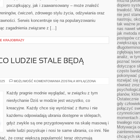
można porówn
dopiero sys
początkujący, jak i zaawansowany – może znaleźć
trwałość. W
reningów, ćwiczeń, zdrowego stylu życia, odżywiania oraz
nie jest sta
nastroju, ok
rawności. Serwis koncentruje się na popularyzowaniu
tak ważne je
jąc zagadnienia związane z […]
nas nawet wt
jak metoda 
postępów czy
IE KRAJOBRAZY
zwiększają s
długotermino
zgłębiają tem
analiz, w t
CO LUDZIE STALE BĘDĄ
poznać teori
dotyczące sk
często bardz
pokonywać p
rozwijać się
ODZIEŻ
2025
MOŻLIWOŚĆ KOMENTOWANIA
ZOSTAŁA WYŁĄCZONA
TO
również zro
COŚ,
psychologic
CO
Każdy pragnie modnie wyglądać, w związku z tym
planów, któr
LUDZIE
STALE
Ostatecznie 
niesłychanie Dziś w modzie jest wszystko, co
BĘDĄ
gdy człowiek 
NABYWAĆ
kreacyjne. Każdy chce się wyróżniać z tłumu i nie
połączyć sw
czynnościami
każdemu odpowiadają ubrania dostępne w sklepach,
momentach z
trwałego roz
gdyż zwykle są one przygotowywane na skalę masową i
Motywacja o
wiele ludzi pozyskuje i nosi te same ubrania, co inni. Nie
zainteresow
chcących sku
iać, że coraz większą popularność teraz otrzymują