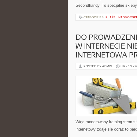
Secondhandy. To specjalne sklepy
CATEGORIES:
PLAŻE I NADMORSK
DO PROWADZENIA
W INTERNECIE N
INTERNETOWA PR
POSTED BY ADMIN
LIP - 13 - 
Więc moderowany katalog stron sta
internetowy zdaje się coraz to bard