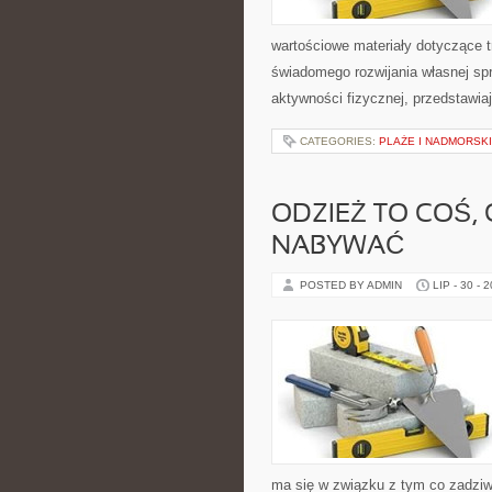
wartościowe materiały dotyczące t
świadomego rozwijania własnej sp
aktywności fizycznej, przedstawia
CATEGORIES:
PLAŻE I NADMORSK
ODZIEŻ TO COŚ, 
NABYWAĆ
POSTED BY ADMIN
LIP - 30 - 
ma się w związku z tym co zadziw