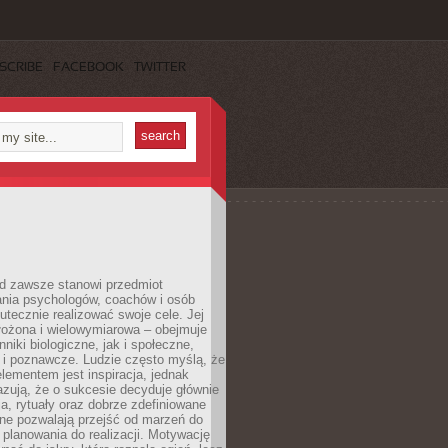
SCRIBE
FACEBOOK
TWITTER
d zawsze stanowi przedmiot
ania psychologów, coachów i osób
tecznie realizować swoje cele. Jej
złożona i wielowymiarowa – obejmuje
niki biologiczne, jak i społeczne,
 i poznawcze. Ludzie często myślą, że
ementem jest inspiracja, jednak
zują, że o sukcesie decyduje głównie
, rytuały oraz dobrze zdefiniowane
ne pozwalają przejść od marzeń do
d planowania do realizacji. Motywację