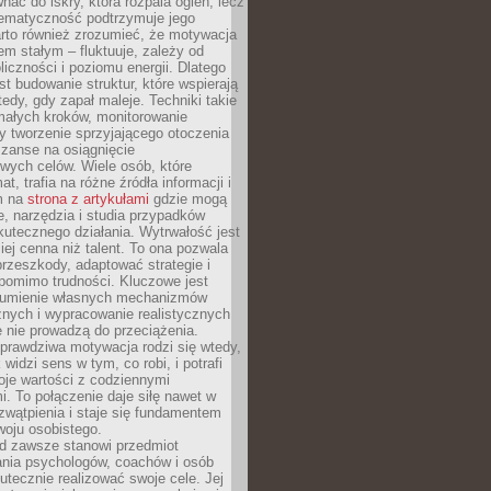
ać do iskry, która rozpala ogień, lecz
tematyczność podtrzymuje jego
arto również zrozumieć, że motywacja
nem stałym – fluktuuje, zależy od
oliczności i poziomu energii. Dlatego
st budowanie struktur, które wspierają
edy, gdy zapał maleje. Techniki takie
małych kroków, monitorowanie
 tworzenie sprzyjającego otoczenia
zanse na osiągnięcie
wych celów. Wiele osób, które
at, trafia na różne źródła informacji i
ym na
strona z artykułami
gdzie mogą
e, narzędzia i studia przypadków
utecznego działania. Wytrwałość jest
iej cenna niż talent. To ona pozwala
rzeszkody, adaptować strategie i
 pomimo trudności. Kluczowe jest
zumienie własnych mechanizmów
znych i wypracowanie realistycznych
e nie prowadzą do przeciążenia.
prawdziwa motywacja rodzi się wtedy,
widzi sens w tym, co robi, i potrafi
oje wartości z codziennymi
. To połączenie daje siłę nawet w
wątpienia i staje się fundamentem
woju osobistego.
d zawsze stanowi przedmiot
ania psychologów, coachów i osób
tecznie realizować swoje cele. Jej