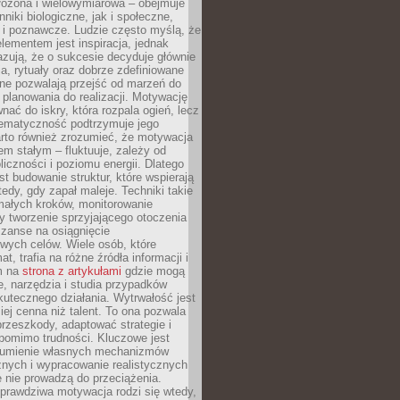
złożona i wielowymiarowa – obejmuje
niki biologiczne, jak i społeczne,
 i poznawcze. Ludzie często myślą, że
ementem jest inspiracja, jednak
zują, że o sukcesie decyduje głównie
, rytuały oraz dobrze zdefiniowane
ne pozwalają przejść od marzeń do
d planowania do realizacji. Motywację
ać do iskry, która rozpala ogień, lecz
tematyczność podtrzymuje jego
arto również zrozumieć, że motywacja
nem stałym – fluktuuje, zależy od
oliczności i poziomu energii. Dlatego
st budowanie struktur, które wspierają
edy, gdy zapał maleje. Techniki takie
małych kroków, monitorowanie
 tworzenie sprzyjającego otoczenia
zanse na osiągnięcie
wych celów. Wiele osób, które
at, trafia na różne źródła informacji i
ym na
strona z artykułami
gdzie mogą
e, narzędzia i studia przypadków
utecznego działania. Wytrwałość jest
iej cenna niż talent. To ona pozwala
rzeszkody, adaptować strategie i
 pomimo trudności. Kluczowe jest
zumienie własnych mechanizmów
znych i wypracowanie realistycznych
e nie prowadzą do przeciążenia.
prawdziwa motywacja rodzi się wtedy,