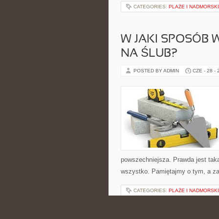
CATEGORIES:
PLAŻE I NADMORSK
W JAKI SPOSÓB 
NA ŚLUB?
POSTED BY ADMIN
CZE - 28 -
powszechniejsza. Prawda jest tak
wszystko. Pamiętajmy o tym, a z
CATEGORIES:
PLAŻE I NADMORSK