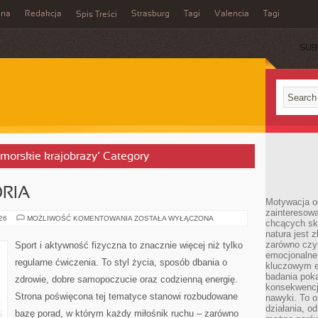
ina
Redakcja
Strasburg
Tagi
Valencia
Tagi
Spis Treści
SUB
admorskie krajobrazy’ Category
ORIA
Motywacja o
zainteresow
SPRZĘT
026
MOŻLIWOŚĆ KOMENTOWANIA
ZOSTAŁA WYŁĄCZONA
chcących sku
I
natura jest 
AKCESORIA
zarówno czyn
Sport i aktywność fizyczna to znacznie więcej niż tylko
emocjonalne
regularne ćwiczenia. To styl życia, sposób dbania o
kluczowym el
badania poka
zdrowie, dobre samopoczucie oraz codzienną energię.
konsekwencja
Strona poświęcona tej tematyce stanowi rozbudowane
nawyki. To o
działania, o
bazę porad, w którym każdy miłośnik ruchu – zarówno