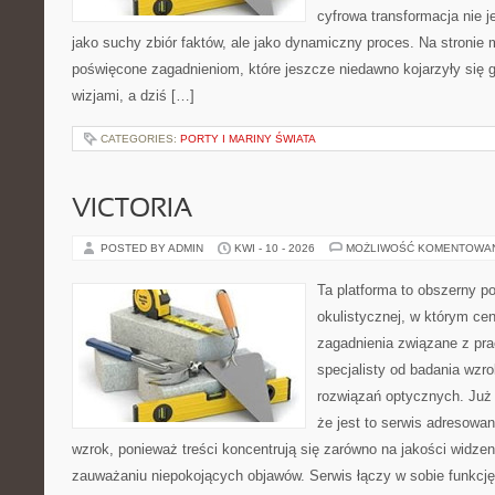
cyfrowa transformacja nie j
jako suchy zbiór faktów, ale jako dynamiczny proces. Na stronie
poświęcone zagadnieniom, które jeszcze niedawno kojarzyły się
wizjami, a dziś […]
CATEGORIES:
PORTY I MARINY ŚWIATA
VICTORIA
POSTED BY ADMIN
KWI - 10 - 2026
MOŻLIWOŚĆ KOMENTOWA
Ta platforma to obszerny p
okulistycznej, w którym cen
zagadnienia związane z prac
specjalisty od badania wzr
rozwiązań optycznych. Już 
że jest to serwis adresowa
wzrok, ponieważ treści koncentrują się zarówno na jakości widzeni
zauważaniu niepokojących objawów. Serwis łączy w sobie funkcję