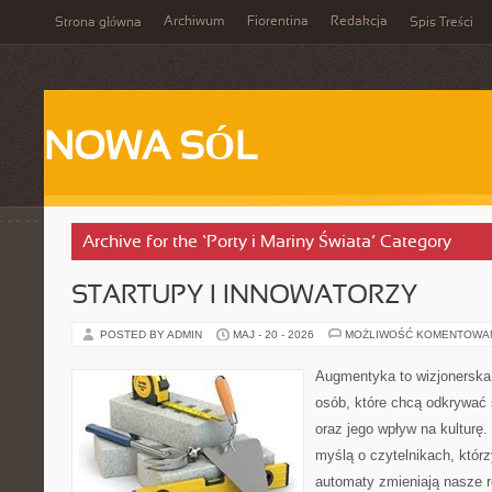
Archiwum
Fiorentina
Redakcja
Strona główna
Spis Treści
NOWA SÓL
Archive for the ‘Porty i Mariny Świata’ Category
STARTUPY I INNOWATORZY
POSTED BY ADMIN
MAJ - 20 - 2026
MOŻLIWOŚĆ KOMENTOWA
Augmentyka to wizjonerska 
osób, które chcą odkrywać 
oraz jego wpływ na kulturę.
myślą o czytelnikach, którzy
automaty zmieniają nasze r