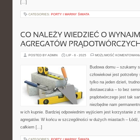
[…]
CATEGORIES:
PORTY I MARINY ŚWIATA
CO NALEŻY WIEDZIEĆ O WYNAJ
AGREGATÓW PRĄDOTWÓRCZYC
POSTED BY ADMIN
LIP - 6 - 2025
MOŻLIWOŚĆ KOMENTOWAN
Budowa domu – szukamy spe
człowiekowi jest potrzebny
tylko na jeden dzień, trudno
dostawczaka – to bez sens
prądotwórczego jest tak sam
niezbędne nam permanentni
w ich kupnie. Bardziej odpowiednim wyjściem jest korzystanie z 
agregatów. W końcu w szczególności w dużych miastach – Łódź, B
całkiem […]
CATEGORIES:
PORTY I MARINY ŚWIATA