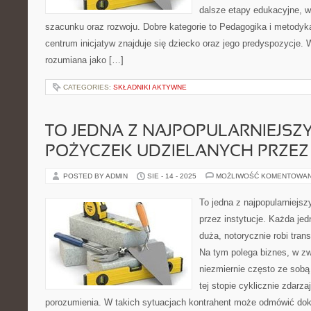
dalsze etapy edukacyjne, 
szacunku oraz rozwoju. Dobre kategorie to Pedagogika i metodyk
centrum inicjatyw znajduje się dziecko oraz jego predyspozycje. 
rozumiana jako […]
CATEGORIES:
SKŁADNIKI AKTYWNE
TO JEDNA Z NAJPOPULARNIEJSZ
POŻYCZEK UDZIELANYCH PRZEZ 
POSTED BY ADMIN
SIE - 14 - 2025
MOŻLIWOŚĆ KOMENTOWA
To jedna z najpopularniej
przez instytucje. Każda je
duża, notorycznie robi tran
Na tym polega biznes, w zw
niezmiernie często ze sobą
tej stopie cyklicznie zdarza
porozumienia. W takich sytuacjach kontrahent może odmówić doko