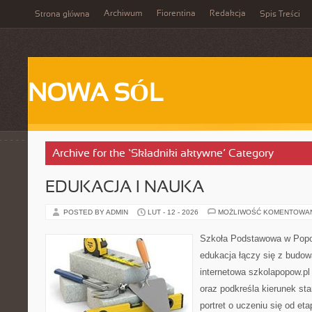
Archiwum
Fiorentina
Redakcja
Strona główna
Spis Treści
NOWA SÓL
Archive for the ‘Składniki aktywne’ Category
EDUKACJA I NAUKA
POSTED BY ADMIN
LUT - 12 - 2026
MOŻLIWOŚĆ KOMENTOWA
Szkoła Podstawowa w Popow
edukacja łączy się z budo
internetowa szkolapopow.pl
oraz podkreśla kierunek st
portret o uczeniu się od e