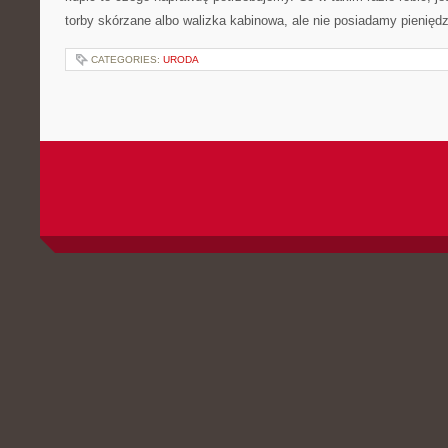
torby skórzane albo walizka kabinowa, ale nie posiadamy pienięd
CATEGORIES:
URODA