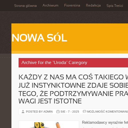
Archiwum
Fiorentina
Redakcja
Strona główna
Spis Treści
NOWA SÓL
Archive for the ‘Uroda’ Category
KAŻDY Z NAS MA COŚ TAKIEGO W
JUŻ INSTYNKTOWNE ZDAJE SOBI
TEGO, ŻE PODTRZYMYWANIE PR
WAGI JEST ISTOTNE
POSTED BY ADMIN
SIE - 7 - 2025
MOŻLIWOŚĆ KOMENTOWAN
Reklamodawcy wyraźnie fetu