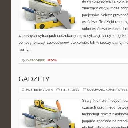
do wykorzystywania konkret
znaczący wpływ może odgry
pacjentów. Należy przyzna
właściwe. To dzięki temu 
sobie właściwe warunki. I 
w pewnych sytuacjach odszukamy się w sytuacji, kiedy to będzi
pomocy lekarzy, zawodowców. Jakkolwiek tak w rzeczy samej nie
nas […]
CATEGORIES:
URODA
GADŻETY
POSTED BY ADMIN
SIE - 6 - 2025
MOŻLIWOŚĆ KOMENTOWAN
Szafy Niemało młodych ludz
czasach ogromnego rozwoj
technologii oraz z nieskry
pogardą spogląda na przod
nie byli zdolni do abstrakc