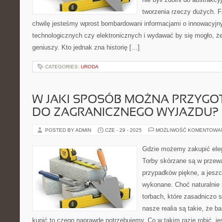
tworzenia rzeczy dużych. F
chwilę jesteśmy wprost bombardowani informacjami o innowacyjn
technologicznych czy elektronicznych i wydawać by się mogło, 
geniuszy. Kto jednak zna historię […]
CATEGORIES:
URODA
W JAKI SPOSÓB MOŻNA PRZYGO
DO ZAGRANICZNEGO WYJAZDU?
POSTED BY ADMIN
CZE - 29 - 2025
MOŻLIWOŚĆ KOMENTOWA
Gdzie możemy zakupić ele
Torby skórzane są w przew
przypadków piękne, a jesz
wykonane. Choć naturalnie 
torbach, które zasadniczo 
nasze realia są takie, że b
kupić to czego naprawdę potrzebujemy. Co w takim razie robić, je