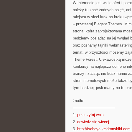
W Internecie jest wiele ofert i po
należy tu znać żadnych pojęć, ani
miejsca w sieci krok po kroku wpr
– przetestuj Elegant Themes. Mim
strona, która zaprojektowana może
będziemy posiadać na jej wygląd b
oraz poznamy tajniki webmasterin
temat, w przyszłości możemy zaj
Theme Forest. Ciekawostką może 
konkursy na najlepsza domenę int
branży i zacząć nie koszmarnie zar
stron internetowych może także by
tym bardziej, jeśli mamy na to pro
źródło:
———————————
1.
przeczytaj wpis
2.
dowiedz się więcej
3.
http://isahaya-kekkonshiki.com