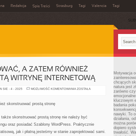
ina
Redakcja
Strasburg
Tagi
Valencia
Tagi
Spis Treści
SUB
OWAĆ, A ZATEM RÓWNIEŻ
Motywacja o
TĄ WITRYNĘ INTERNETOWĄ
zainteresow
chcących sku
natura jest 
ABY
SIE - 4 - 2025
MOŻLIWOŚĆ KOMENTOWANIA
ZOSTAŁA
zarówno czyn
ZAPROJEKTOWAĆ,
A
emocjonalne
ZATEM
kluczowym el
RÓWNIEŻ
ież skonstruować prostą stronę
badania poka
STWORZYĆ
PROSTĄ
konsekwencja
WITRYNĘ
nawyki. To o
INTERNETOWĄ
 także skonstruować prostą stronę nie należy być
działania, o
można porówn
ringu oraz posiadać Szablony WordPress. Praktycznie
dopiero sys
atisową, jak i płatną jesteśmy w stanie zaprojektować sami.
trwałość. W