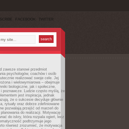
SCRIBE
FACEBOOK
TWITTER
d zawsze stanowi przedmiot
ania psychologów, coachów i osób
tecznie realizować swoje cele. Jej
złożona i wielowymiarowa – obejmuje
niki biologiczne, jak i społeczne,
 i poznawcze. Ludzie często myślą, że
ementem jest inspiracja, jednak
zują, że o sukcesie decyduje głównie
, rytuały oraz dobrze zdefiniowane
ne pozwalają przejść od marzeń do
d planowania do realizacji. Motywację
ać do iskry, która rozpala ogień, lecz
tematyczność podtrzymuje jego
arto również zrozumieć, że motywacja