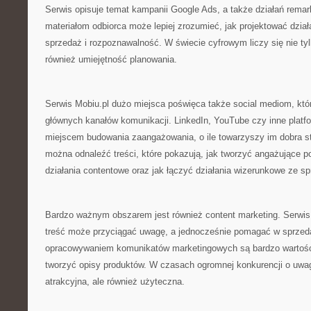
Serwis opisuje temat kampanii Google Ads, a także działań remar
materiałom odbiorca może lepiej zrozumieć, jak projektować dział
sprzedaż i rozpoznawalność. W świecie cyfrowym liczy się nie t
również umiejętność planowania.
Serwis Mobiu.pl dużo miejsca poświęca także social mediom, któr
głównych kanałów komunikacji. LinkedIn, YouTube czy inne plat
miejscem budowania zaangażowania, o ile towarzyszy im dobra st
można odnaleźć treści, które pokazują, jak tworzyć angażujące po
działania contentowe oraz jak łączyć działania wizerunkowe ze s
Bardzo ważnym obszarem jest również content marketing. Serwis
treść może przyciągać uwagę, a jednocześnie pomagać w sprzeda
opracowywaniem komunikatów marketingowych są bardzo wartości
tworzyć opisy produktów. W czasach ogromnej konkurencji o uwag
atrakcyjna, ale również użyteczna.