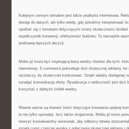
Kolejnym cennym tematem jest także analityka internetowa. Rekl
dostęp do danych, ale tylko wtedy, gdy potrafimy interpretować l
spotkać się z tematami dotyczącymi oceny skuteczności działań 
współczynnik konwersji, efektywność budżetu. To niezwykle waż
podstawą lepszych decyzji.
Mobiu.pl może być inspirującą bazą wiedzy również dla tych, kt
internetowy. E-commerce potrzebuje dziś skutecznej reklamy, bo 
wystarczy, by skutecznie konkurować. Dzięki wiedzy dostępnej n
rozwijać komunikację oferty. Rywalizacja o widoczność jest dziś 
korzystać z dobrych źródeł wiedzy.
Równie ważne są również treści dotyczące kreowania spójnej kom
to nie tylko sprzedaż, lecz także skojarzenia. Mobiu.pl może po
tworzyć konsekwentny wizerunek, aby odbiorcy łatwiej utożsamial
rozwój coraz częściej wynika z połączenia skutecznej reklamy i 