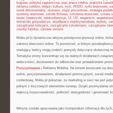
krajowa
,
polityka zagraniczna
,
pop
,
praca zdalna
,
praktyka zawo
reklama outdoor
,
religia i kultura
,
rock
,
RODO
,
rynki finansowe
,
sa
serial dokumentalny
,
skansen
,
stopy procentowe
,
strategia podat
systemy alarmowe
,
szkoła filmowa
,
szkolenia branżowe
,
sztuka u
taniec towarzyski
,
telekonferencje
,
UI
,
UX
,
weganizm
,
wegetarian
wskaźniki gospodarcze
,
współpraca międzynarodowa
,
wybory
,
za
zarządzanie relacjami
,
zarządzanie szkoleniami
,
zarządzanie tale
zasoby ludzkie
,
zdrowie seniora
Mobiu.pl to dynamiczna witryna poświęcona promocji online, któr
zakresu obecności online. To przestrzeń, w którym przedsiębiorcy,
startujący twórcy mogą znaleźć pomysły dotyczące skutecznej re
Tematyka strony koncentruje się na realnych działaniach związa
widoczności, docieraniem do odbiorców oraz prowadzeniem promo
Pozycjonowanie
i Reklama Mobilna. Na stronie poruszane są obs
online, pozycjonowaniem, działaniami promocyjnymi, social medi
contentową. Mobiu.pl pokazuje, że marketing w sieci nie jest je
jednym z kluczowych elementów rozwoju. Dzięki przemyślanej st
większą rozpoznawalność, podnosić wiarygodność i generować ko
Witryna została opracowana jako kompendium informacji dla tych