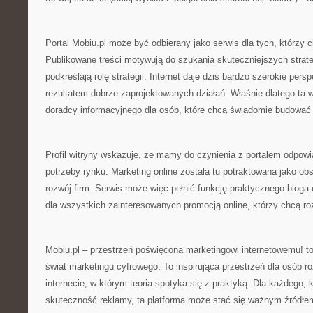
Portal Mobiu.pl może być odbierany jako serwis dla tych, którzy c
Publikowane treści motywują do szukania skuteczniejszych strateg
podkreślają rolę strategii. Internet daje dziś bardzo szerokie pers
rezultatem dobrze zaprojektowanych działań. Właśnie dlatego ta w
doradcy informacyjnego dla osób, które chcą świadomie budować
Profil witryny wskazuje, że mamy do czynienia z portalem odpow
potrzeby rynku. Marketing online została tu potraktowana jako ob
rozwój firm. Serwis może więc pełnić funkcję praktycznego bloga o
dla wszystkich zainteresowanych promocją online, którzy chcą ro
Mobiu.pl – przestrzeń poświęcona marketingowi internetowemu! to 
świat marketingu cyfrowego. To inspirująca przestrzeń dla osób r
internecie, w którym teoria spotyka się z praktyką. Dla każdego, 
skuteczność reklamy, ta platforma może stać się ważnym źródłem