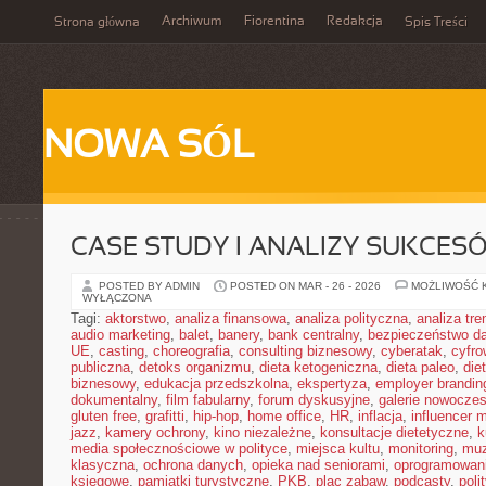
Archiwum
Fiorentina
Redakcja
Strona główna
Spis Treści
NOWA SÓL
CASE STUDY I ANALIZY SUKCES
POSTED BY ADMIN
POSTED ON MAR - 26 - 2026
MOŻLIWOŚĆ 
WYŁĄCZONA
Tagi:
aktorstwo
,
analiza finansowa
,
analiza polityczna
,
analiza tr
audio marketing
,
balet
,
banery
,
bank centralny
,
bezpieczeństwo d
UE
,
casting
,
choreografia
,
consulting biznesowy
,
cyberatak
,
cyfro
publiczna
,
detoks organizmu
,
dieta ketogeniczna
,
dieta paleo
,
die
biznesowy
,
edukacja przedszkolna
,
ekspertyza
,
employer brandin
dokumentalny
,
film fabularny
,
forum dyskusyjne
,
galerie nowocze
gluten free
,
grafitti
,
hip-hop
,
home office
,
HR
,
inflacja
,
influencer 
jazz
,
kamery ochrony
,
kino niezależne
,
konsultacje dietetyczne
,
k
media społecznościowe w polityce
,
miejsca kultu
,
monitoring
,
mu
klasyczna
,
ochrona danych
,
opieka nad seniorami
,
oprogramowan
księgowe
,
pamiątki turystyczne
,
PKB
,
plac zabaw
,
podcasty
,
poli