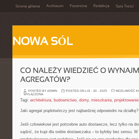
Archiwum
Fiorentina
Redakcja
Strona główna
Spis Treści
NOWA SÓL
CO NALEŻY WIEDZIEĆ O WYNAJ
AGREGATÓW?
POSTED BY ADMIN
POSTED ON LIS - 30 - 2025
MOŻLIWOŚĆ 
WYŁĄCZONA
Tagi:
architektura
,
budownictwo
,
domy
,
mieszkania
,
projektowanie
Jaki agregat prądotwórczy jest najbardziej odpowiedni na działkę?
Jeśli człowiekowi jest potrzebne auto dostawcze, lecz tylko na do
sądzić, że kupi dla siebie dostawczaka – to byłoby bez sensu. W