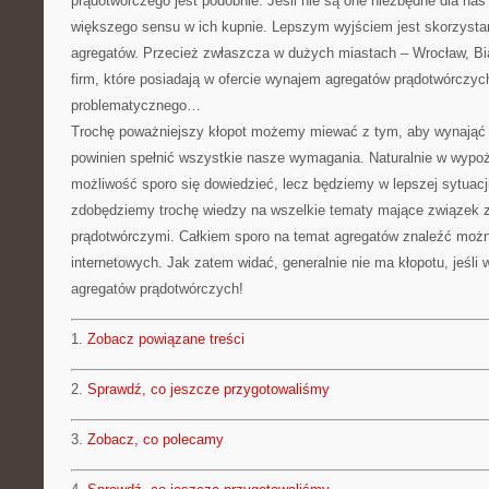
prądotwórczego jest podobnie. Jeśli nie są one niezbędne dla na
większego sensu w ich kupnie. Lepszym wyjściem jest skorzystan
agregatów. Przecież zwłaszcza w dużych miastach – Wrocław, Biał
firm, które posiadają w ofercie wynajem agregatów prądotwórczych
problematycznego…
Trochę poważniejszy kłopot możemy miewać z tym, aby wynająć t
powinien spełnić wszystkie nasze wymagania. Naturalnie w wyp
możliwość sporo się dowiedzieć, lecz będziemy w lepszej sytuacji
zdobędziemy trochę wiedzy na wszelkie tematy mające związek 
prądotwórczymi. Całkiem sporo na temat agregatów znaleźć możn
internetowych. Jak zatem widać, generalnie nie ma kłopotu, jeśli
agregatów prądotwórczych!
1.
Zobacz powiązane treści
2.
Sprawdź, co jeszcze przygotowaliśmy
3.
Zobacz, co polecamy