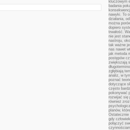
kluczowym el
badania poka
konsekwencja
nawyki. To o
działania, o
można porówn
dopiero sys
trwałość. W
nie jest sta
nastroju, ok
tak ważne je
nas nawet wt
jak metoda 
postępów czy
zwiększają s
długotermino
zgłębiają tem
analiz, w t
poznać teori
dotyczące sk
często bardz
pokonywać p
rozwijać się
również zro
psychologic
planów, któr
Ostatecznie 
gdy człowiek 
połączyć sw
czynnościami