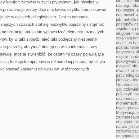
nie jest sta
cy komfort zarówno w życiu prywatnym, jak również w
nastroju, ok
 przez swoje walory daje możliwość szybko komunikować
tak ważne je
nas nawet wt
ją się w dalekich odległościach. Jest to ogromnie
jak metoda 
postępów czy
siejszych czasach stał się niezwykle popularny i stąd też
zwiększają s
komunikacji, starają się wprowadzać elementy rozmaitych
długotermino
zgłębiają tem
rów, by w taki sposób mieć taki podręczny niezbędnik
analiz, w t
zie potrzeby otrzymać dostęp do wielu informacji, czy
poznać teori
dotyczące sk
prawdę, można stwierdzić, że ostatnimi czasy pojawiające
często bardz
pokonywać p
łniają funkcję komputerów w różnorodnej postaci, by dzięki
rozwijać się
unkcjonować każdemu człowiekowi w różnorodnych
również zro
psychologic
planów, któr
Ostatecznie 
gdy człowiek 
połączyć sw
czynnościami
momentach z
trwałego roz
Motywacja o
zainteresow
chcących sku
natura jest 
zarówno czyn
emocjonalne