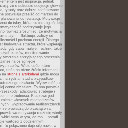
ementem jest inspiracja, jednak
zują, że o sukcesie decyduje głównie
, rytuały oraz dobrze zdefiniowane
ne pozwalają przejść od marzeń do
d planowania do realizacji. Motywację
ać do iskry, która rozpala ogień, lecz
tematyczność podtrzymuje jego
arto również zrozumieć, że motywacja
nem stałym – fluktuuje, zależy od
oliczności i poziomu energii. Dlatego
st budowanie struktur, które wspierają
edy, gdy zapał maleje. Techniki takie
małych kroków, monitorowanie
 tworzenie sprzyjającego otoczenia
zanse na osiągnięcie
wych celów. Wiele osób, które
at, trafia na różne źródła informacji i
ym na
strona z artykułami
gdzie mogą
e, narzędzia i studia przypadków
utecznego działania. Wytrwałość jest
iej cenna niż talent. To ona pozwala
rzeszkody, adaptować strategie i
 pomimo trudności. Kluczowe jest
zumienie własnych mechanizmów
znych i wypracowanie realistycznych
e nie prowadzą do przeciążenia.
prawdziwa motywacja rodzi się wtedy,
widzi sens w tym, co robi, i potrafi
oje wartości z codziennymi
. To połączenie daje siłę nawet w