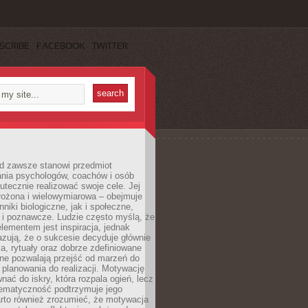
SCRIBE
FACEBOOK
TWITTER
d zawsze stanowi przedmiot
ania psychologów, coachów i osób
tecznie realizować swoje cele. Jej
złożona i wielowymiarowa – obejmuje
niki biologiczne, jak i społeczne,
 i poznawcze. Ludzie często myślą, że
ementem jest inspiracja, jednak
zują, że o sukcesie decyduje głównie
, rytuały oraz dobrze zdefiniowane
ne pozwalają przejść od marzeń do
d planowania do realizacji. Motywację
ać do iskry, która rozpala ogień, lecz
tematyczność podtrzymuje jego
arto również zrozumieć, że motywacja