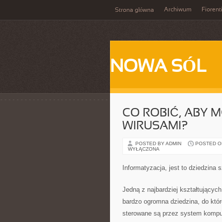
Archiwum
Fiorent
Strona główna
NOWA SÓL
CO ROBIĆ, ABY 
WIRUSAMI?
POSTED BY ADMIN
POSTED ON
WYŁĄCZONA
Informatyzacja, jest to dziedzina 
Jedną z najbardziej kształtujących 
bardzo ogromna dziedzina, do które
sterowane są przez system kompute