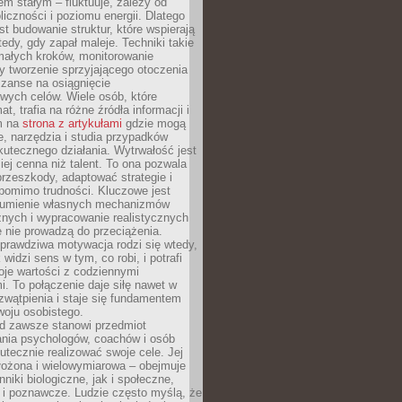
nem stałym – fluktuuje, zależy od
oliczności i poziomu energii. Dlatego
st budowanie struktur, które wspierają
edy, gdy zapał maleje. Techniki takie
małych kroków, monitorowanie
 tworzenie sprzyjającego otoczenia
zanse na osiągnięcie
wych celów. Wiele osób, które
at, trafia na różne źródła informacji i
ym na
strona z artykułami
gdzie mogą
e, narzędzia i studia przypadków
utecznego działania. Wytrwałość jest
iej cenna niż talent. To ona pozwala
rzeszkody, adaptować strategie i
 pomimo trudności. Kluczowe jest
zumienie własnych mechanizmów
znych i wypracowanie realistycznych
e nie prowadzą do przeciążenia.
prawdziwa motywacja rodzi się wtedy,
widzi sens w tym, co robi, i potrafi
oje wartości z codziennymi
. To połączenie daje siłę nawet w
wątpienia i staje się fundamentem
woju osobistego.
d zawsze stanowi przedmiot
ania psychologów, coachów i osób
tecznie realizować swoje cele. Jej
złożona i wielowymiarowa – obejmuje
niki biologiczne, jak i społeczne,
 i poznawcze. Ludzie często myślą, że