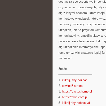
dostarcza społeczeństwu imponują
czynnościach zawodowych, gdyż w
się z innymi osobami, które znajdu
komfortowy wynalazek, który w dzi
fachowcy tworzący urządzenia do 
urządzeń, jak na przykład kompute
komunikacyjny, umożliwiający w ra
połączyć się z Internetem. Tak na
się urządzenia informatyczne, spe
temu umożliwić znacznie lepiej f
zadaniach.
źródło:
———————————
1.
kliknij, aby poznać
2.
odwiedź stronę
3.
https://cactushome.pl
4.
https://ckib.com.pl
5.
kliknij aby zobaczyć