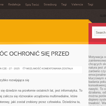
ina
Redakcja
Strasburg
Tagi
Valencia
Tagi
Spis Treści
SUB
MÓC OCHRONIĆ SIĘ PRZED
Motywacja o
zainteresow
chcących sku
natura jest 
CO
 CZE - 27 - 2025
MOŻLIWOŚĆ KOMENTOWANIA
ZOSTAŁA
zarówno czyn
ROBIĆ,
ABY
emocjonalne
MÓC
kluczowym el
OCHRONIĆ
szybko rozwijająca się
SIĘ
badania poka
PRZED
konsekwencja
WIRUSAMI?
nawyki. To o
się dziedzin na przełomie ostatnich lat, jest informatyka. To
działania, o
można porówn
j zalicza się różnorakie urządzenia multimedialne, które
dopiero sys
rowy, jaki został zrobiony przez człowieka. Dziedzina ta,
trwałość. W