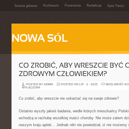
Archiwum
Fiorentina
Redakcja
Strona główna
Spis Treści
NOWA SÓL
CO ZROBIĆ, ABY WRESZCIE BYĆ 
ZDROWYM CZŁOWIEKIEM?
POSTED BY ADMIN
POSTED ON LIP - 2 - 2025
MOŻLIWOŚĆ K
WYŁĄCZONA
Co zrobić, aby wreszcie nie uskarżać się na swoje zdrowie?
Ostatnio wyszły jakieś badania, wedle których mieszkańcy Polski 
wchodzą w rachubę wszelkiej maści choroby. Nie może zatem dziw
naszym kraju aptek… Jednak nikt nie powiedział, iż nie możemy 