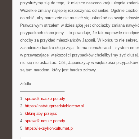
przysłużymy się do tego, iż miejsce naszego kraju ulegnie zmianie
Wszelkie zmiany najlepiej rozpoczynać od siebie. Ogólnie ciężko
co robić, aby nareszcie nie musieć się uskarżać na swoje zdrowi
Prawdziwym strzałem w dziesiątkę jest chociażby zmiana nawyk
przypadkach słabo jemy – to powoduje, że tak naprawdę nieodpo
choćby za przykład mieszkańców Japonii. W końcu to nie sekret, i
zasadniczo bardzo długo żyją. To ma niemało wad – system emeryt
w przeważającej większości przypadków chcielibyśmy żyć dłużej. 
nic się nie uskarżać. Cóż, Japończycy w większości przypadków 
są tym narodem, który jest bardzo zdrowy.
źródło:
———————————
1.
sprawdź nasze porady
2.
https://instytutprzedsiebiorcow.pl
3.
kliknij aby przejść
4.
sprawdź nasze porady
5.
https://leksykonkulturnet.pl