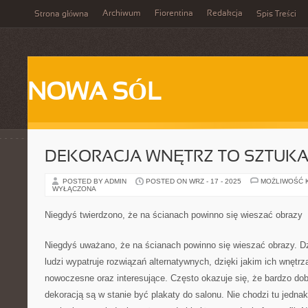
Archiwum
Fiorentina
Redakcja
Strona główna
Spis Treści
NOWA SÓL
DEKORACJA WNĘTRZ TO SZTUK
POSTED BY ADMIN
POSTED ON WRZ - 17 - 2025
MOŻLIWOŚĆ 
WYŁĄCZONA
Niegdyś twierdzono, że na ścianach powinno się wieszać obrazy
Niegdyś uważano, że na ścianach powinno się wieszać obrazy. Dzi
ludzi wypatruje rozwiązań alternatywnych, dzięki jakim ich wnętrza
nowoczesne oraz interesujące. Często okazuje się, że bardzo do
dekoracją są w stanie być plakaty do salonu. Nie chodzi tu jedna