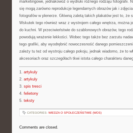
marketingowe, jednakowoż o wydruki różnego rodzaju fotografii. N
się mogą zarówno reprodukcje legendarnych obrazów jak i zdjęc
fotografów w plenerze. Główną zaletą takich plakatów jest to, że s
Wskutek tego również wraz z wystrojem całego wnętrza, można j
do kuchni. W przeciwieństwie do szablonowych obrazów, tego ro
powodują wrażenie lekkości. Wobec tego także bez zarzutu nada
tego grafiki, aby wyodrębnić nowoczesność danego pomieszczeni
zależy tu też od wystroju całego pokoju, jednak wiadomo, że to w
akcesoriach oraz szczegółach tkwi istota całego charakteru dane
1.
artykuly
2.
artykuly
3.
spis tresci
4.
felietony
5.
teksty
CATEGORIES:
WIEDZA O SPOŁECZEŃSTWIE (WOS)
Comments are closed.