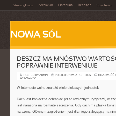
Archiwum
Fiorentina
Redakcja
Strona główna
Spis Treści
NOWA SÓL
DESZCZ MA MNÓSTWO WARTOŚCI
POPRAWNIE INTERWENIUJE
POSTED BY ADMIN
POSTED ON WRZ - 10 - 2025
MOŻLIWOŚĆ 
WYŁĄCZONA
W Internecie wolno znaleźć wiele ciekawych jednostek
Dach jest konieczne ochraniać przed rozlicznymi ryzykami, w sz
jest narażona na rozmaite zagrożenia. Gdy dach ma płaską konst
narażony. Głównym zagrożeniem jest dla niego zalegający na nim