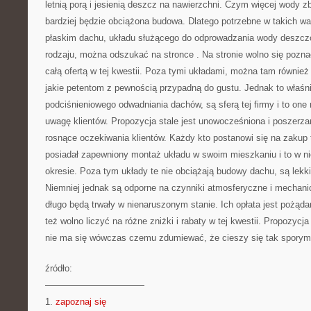
letnią porą i jesienią deszcz na nawierzchni. Czym więcej wody z
bardziej będzie obciążona budowa. Dlatego potrzebne w takich wa
płaskim dachu, układu służącego do odprowadzania wody deszczo
rodzaju, można odszukać na stronce
. Na stronie wolno się pozn
całą ofertą w tej kwestii. Poza tymi układami, można tam również
jakie petentom z pewnością przypadną do gustu. Jednak to właś
podciśnieniowego odwadniania dachów, są sferą tej firmy i to one
uwagę klientów. Propozycja stale jest unowocześniona i poszerz
rosnące oczekiwania klientów. Każdy kto postanowi się na zakup 
posiadał zapewniony montaż układu w swoim mieszkaniu i to w ni
okresie. Poza tym układy te nie obciążają budowy dachu, są lekki
Niemniej jednak są odporne na czynniki atmosferyczne i mechani
długo będą trwały w nienaruszonym stanie. Ich opłata jest pożądan
też wolno liczyć na różne zniżki i rabaty w tej kwestii. Propozycja 
nie ma się wówczas czemu zdumiewać, że cieszy się tak sporym
źródło:
———————————
1.
zapoznaj się