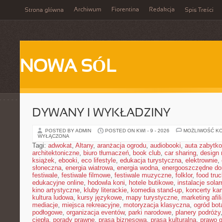
Archiwum
Fiorentina
Redakcja
Strona główna
Spis Treści
NOWA SÓL
DYWANY I WYKŁADZINY
POSTED BY ADMIN
POSTED ON KWI - 9 - 2026
MOŻLIWOŚĆ K
WYŁĄCZONA
Tagi:
adwokat
,
Altany
,
aranżacja ogrodu
,
audiobooki
,
auta zabytk
architektoniczne
,
biuro tłumaczeń
,
book club
,
car sharing
,
design 
książek
,
ebooki
,
eco lifestyle
,
edukacja turystyczna
,
elektrownie
,
słoneczna
,
energia wiatrowa
,
energia wodna
,
energooszczędne d
festiwale
,
festiwale filmowe
,
festiwale muzyczne
,
folklor
,
food truc
edukacyjne online
,
hodowla koni
,
hotele butikowe
,
instalacje solar
kino artystyczne
,
kluby literackie
,
komedia stand-up
,
koncerty ka
kultura ludowa
,
kursy językowe
,
mapy turystyczne
,
marketing afil
mediacje
,
miejsca rekreacyjne
,
motoryzacja klasyczna
,
ogród bot
podłogowe
,
organizacja eventów
,
parki narodowe
,
planery podróży
ciepła
,
porady prawne
,
prasa biznesowa
,
prasa kulturalna
,
prawo 