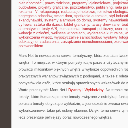
nieruchomości
,
prawo rodzinne
,
programy lojalnościowe
,
projekto
budowlane
,
projekty graficzne
,
pszczelarstwo
,
publishing
,
rada pr
reklama TV
,
rekuperacja
,
restauracje hotelowe
,
rolnictwo ekologic
segregacja odpadów
,
smart dom
,
spotkania autorskie
,
styl industr
skandynawski
,
systemy alarmowe do domu
,
systemy nawadniani
cyfrowa
,
sztuka dla dzieci
,
tablet graficzny
,
tarasy drewniane
,
tea
alternatywne
,
testy A/B
,
tłumaczenia
,
transport publiczny
,
user ex
wakacje z dziećmi
,
wellness w hotelach
,
wydarzenia kulturalne
,
w
wykończenia wnętrz
,
wypożyczalnie samochodów
,
wystawy fotogr
edukacyjne
,
zadaszenia
,
zarządzanie nieruchomościami
,
zero wa
przewodnikiem
Mars-Net to nowoczesna serwis tematyczny, która została stwor
wnętrz. To miejsce, w którym pomysły idą w parze z użytecznym
prowadzi miłośników pięknych wnętrz w wyborze odpowiednich ro
praktycznych wariantów związanych z podłogami, a także z role
pomysłów dla osób, które szukają sprawdzonych wskazówek do m
Warto przeczytać: Mars.Net i
Dywany i Wykładziny
. Na stronie 
teksty, które tłumaczą istotne tematy związane z estetyką i funk
porusza tematy dotyczące wykładzin, a jednocześnie zwraca uwa
wykończeniowe, takie jak osłony okienne. Dzięki temu serwis uj
lecz prezentuje pełniejszy obraz nowoczesnego wnętrza.