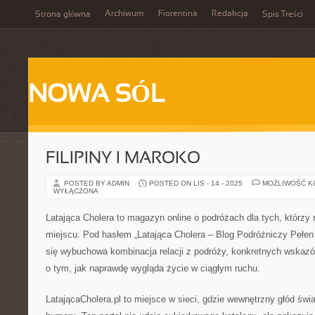
Archiwum
Fiorentina
Redakcja
Strona główna
Spis Treści
NOWA SÓL
FILIPINY I MAROKO
POSTED BY ADMIN
POSTED ON LIS - 14 - 2025
MOŻLIWOŚĆ 
WYŁĄCZONA
Latająca Cholera to magazyn online o podróżach dla tych, którzy n
miejscu. Pod hasłem „Latająca Cholera – Blog Podróżniczy Pełen P
się wybuchowa kombinacja relacji z podróży, konkretnych wskaz
o tym, jak naprawdę wygląda życie w ciągłym ruchu.
LatającaCholera.pl to miejsce w sieci, gdzie wewnętrzny głód świ