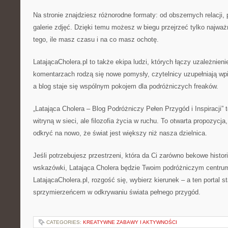
Na stronie znajdziesz różnorodne formaty: od obszernych relacji, p
galerie zdjęć. Dzięki temu możesz w biegu przejrzeć tylko najważn
tego, ile masz czasu i na co masz ochotę.
LatającaCholera.pl to także ekipa ludzi, których łączy uzależnien
komentarzach rodzą się nowe pomysły, czytelnicy uzupełniają wp
a blog staje się wspólnym pokojem dla podróżniczych freaków.
„Latająca Cholera – Blog Podróżniczy Pełen Przygód i Inspiracji” t
witryną w sieci, ale filozofia życia w ruchu. To otwarta propozycja,
odkryć na nowo, że świat jest większy niż nasza dzielnica.
Jeśli potrzebujesz przestrzeni, która da Ci zarówno bekowe histori
wskazówki, Latająca Cholera będzie Twoim podróżniczym centru
LatającaCholera.pl, rozgość się, wybierz kierunek – a ten portal s
sprzymierzeńcem w odkrywaniu świata pełnego przygód.
CATEGORIES:
KREATYWNE ZABAWY I AKTYWNOŚCI