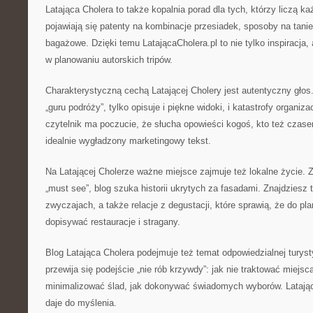
Latająca Cholera to także kopalnia porad dla tych, którzy liczą k
pojawiają się patenty na kombinacje przesiadek, sposoby na tanie n
bagażowe. Dzięki temu LatającaCholera.pl to nie tylko inspiracja,
w planowaniu autorskich tripów.
Charakterystyczną cechą Latającej Cholery jest autentyczny głos.
„guru podróży”, tylko opisuje i piękne widoki, i katastrofy organi
czytelnik ma poczucie, że słucha opowieści kogoś, kto też czase
idealnie wygładzony marketingowy tekst.
Na Latającej Cholerze ważne miejsce zajmuje też lokalne życie. 
„must see”, blog szuka historii ukrytych za fasadami. Znajdziesz 
zwyczajach, a także relacje z degustacji, które sprawią, że do p
dopisywać restauracje i stragany.
Blog Latająca Cholera podejmuje też temat odpowiedzialnej turyst
przewija się podejście „nie rób krzywdy”: jak nie traktować miejsca
minimalizować ślad, jak dokonywać świadomych wyborów. Latająca
daje do myślenia.