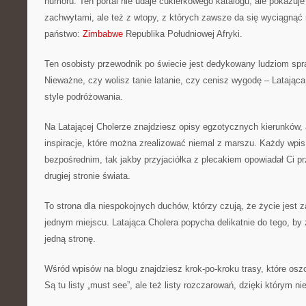
humoru. Ten portal nie udaje cukierkowego katalogu, ale pokazuje 
zachwytami, ale też z wtopy, z których zawsze da się wyciągnąć
państwo:
Zimbabwe
Republika Południowej Afryki.
Ten osobisty przewodnik po świecie jest dedykowany ludziom sp
Nieważne, czy wolisz tanie latanie, czy cenisz wygodę – Latając
style podróżowania.
Na Latającej Cholerze znajdziesz opisy egzotycznych kierunków
inspiracje, które można zrealizować niemal z marszu. Każdy wpis 
bezpośrednim, tak jakby przyjaciółka z plecakiem opowiadał Ci pr
drugiej stronie świata.
To strona dla niespokojnych duchów, którzy czują, że życie jest z
jednym miejscu. Latająca Cholera popycha delikatnie do tego, by 
jedną stronę.
Wśród wpisów na blogu znajdziesz krok-po-kroku trasy, które osz
Są tu listy „must see”, ale też listy rozczarowań, dzięki którym n