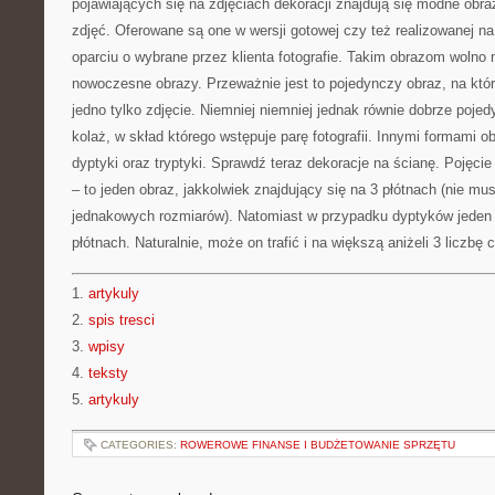
pojawiających się na zdjęciach dekoracji znajdują się modne o
zdjęć. Oferowane są one w wersji gotowej czy też realizowanej n
oparciu o wybrane przez klienta fotografie. Takim obrazom wolno
nowoczesne obrazy. Przeważnie jest to pojedynczy obraz, na kt
jedno tylko zdjęcie. Niemniej niemniej jednak równie dobrze poj
kolaż, w skład którego wstępuje parę fotografii. Innymi formami 
dyptyki oraz tryptyki. Sprawdź teraz dekoracje na ścianę. Pojęcie
– to jeden obraz, jakkolwiek znajdujący się na 3 płótnach (nie m
jednakowych rozmiarów). Natomiast w przypadku dyptyków jeden 
płótnach. Naturalnie, może on trafić i na większą aniżeli 3 liczbę 
1.
artykuly
2.
spis tresci
3.
wpisy
4.
teksty
5.
artykuly
CATEGORIES:
ROWEROWE FINANSE I BUDŻETOWANIE SPRZĘTU