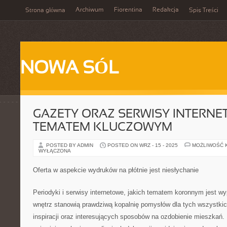
Archiwum
Fiorentina
Redakcja
Strona główna
Spis Treści
NOWA SÓL
GAZETY ORAZ SERWISY INTERNE
TEMATEM KLUCZOWYM
POSTED BY ADMIN
POSTED ON WRZ - 15 - 2025
MOŻLIWOŚĆ 
WYŁĄCZONA
Oferta w aspekcie wydruków na płótnie jest niesłychanie
Periodyki i serwisy internetowe, jakich tematem koronnym jest w
wnętrz stanowią prawdziwą kopalnię pomysłów dla tych wszystkic
inspiracji oraz interesujących sposobów na ozdobienie mieszkań. 