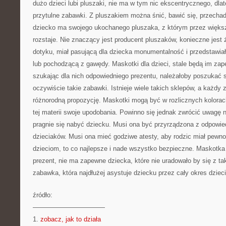
dużo dzieci lubi pluszaki, nie ma w tym nic ekscentrycznego, dla
przytulne zabawki. Z pluszakiem można śnić, bawić się, przecha
dziecko ma swojego ukochanego pluszaka, z którym przez większ
rozstaje. Nie znaczący jest producent pluszaków, konieczne jest 
dotyku, miał pasującą dla dziecka monumentalność i przedstawiał
lub pochodzącą z gawędy. Maskotki dla dzieci, stale będą im za
szukając dla nich odpowiedniego prezentu, należałoby poszukać sk
oczywiście takie zabawki. Istnieje wiele takich sklepów, a każdy z
różnorodną propozycję. Maskotki mogą być w rozlicznych kolorac
tej materii swoje upodobania. Powinno się jednak zwrócić uwagę 
pragnie się nabyć dziecku. Musi ona być przyrządzona z odpowie
dzieciaków. Musi ona mieć godziwe atesty, aby rodzic miał pewn
dzieciom, to co najlepsze i nade wszystko bezpieczne. Maskotka
prezent, nie ma zapewne dziecka, które nie uradowało by się z ta
zabawka, która najdłużej asystuje dziecku przez cały okres dziec
źródło:
———————————
1.
zobacz, jak to działa