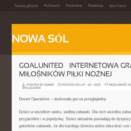
Archiwum
Fiorentina
Redakcja
Strona główna
Spis Treści
NOWA SÓL
GOALUNITED – INTERNETOWA GR
MIŁOŚNIKÓW PIŁKI NOŻNEJ
POSTED BY ADMIN
POSTED ON LIP - 29 - 2025
MOŻLIWOŚĆ 
WYŁĄCZONA
Desert Operations – doskonała gra na przeglądarkę
Dzieci w wszelkim wieku, wielbią zabawki. Dla nich wszelka zab
przyjaciółmi i w pojedynkę. Dzieci aktualnie posiadają do dyspozy
gatunków zabawek, że dla każdego dziecka wolno odszukać coś 