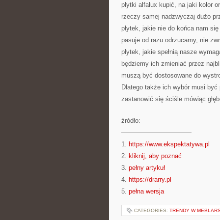
płytki alfalux kupić, na jaki kolo
rzeczy samej nadzwyczaj dużo prze
płytek, jakie nie do końca nam si
pasuje od razu odrzucamy, nie zw
płytek, jakie spełnią nasze wymag
będziemy ich zmieniać przez najbl
muszą być dostosowane do wystro
Dlatego także ich wybór musi by
zastanowić się ściśle mówiąc głęb
źródło:
———————————
1.
https://www.ekspektatywa.pl
2.
kliknij, aby poznać
3.
pełny artykuł
4.
https://drarry.pl
5.
pełna wersja
CATEGORIES:
TRENDY W MEBLAR