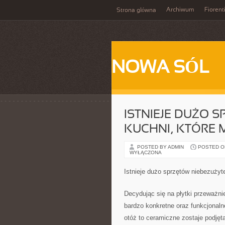
Archiwum
Fiorent
Strona główna
NOWA SÓL
ISTNIEJE DUŻO 
KUCHNI, KTÓRE
POSTED BY ADMIN
POSTED ON
WYŁĄCZONA
Istnieje dużo sprzętów niebezużyt
Decydując się na płytki przeważn
bardzo konkretne oraz funkcjonal
otóż to ceramiczne zostaje podjęt