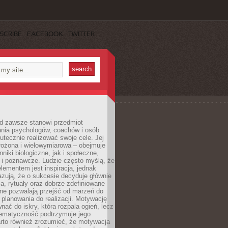
SCRIBE
FACEBOOK
TWITTER
d zawsze stanowi przedmiot
ania psychologów, coachów i osób
tecznie realizować swoje cele. Jej
złożona i wielowymiarowa – obejmuje
niki biologiczne, jak i społeczne,
 i poznawcze. Ludzie często myślą, że
ementem jest inspiracja, jednak
zują, że o sukcesie decyduje głównie
, rytuały oraz dobrze zdefiniowane
ne pozwalają przejść od marzeń do
d planowania do realizacji. Motywację
ać do iskry, która rozpala ogień, lecz
tematyczność podtrzymuje jego
arto również zrozumieć, że motywacja