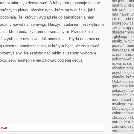
nie jest sta
r oraz rozmiar się zdecydować. A fabrykant proponuje nam w
nastroju, ok
tak ważne je
różnych płytek, również tych, które są w guście, jak i
nas nawet wt
ę podobają. Te, których wygląd nie do zakończenia nam
jak metoda 
postępów czy
racamy nawet na nie uwagi. Naszym zadaniem jest wybranie
zwiększają s
ania, które będą płytkami uniwersalnymi. Przecież nie
długotermino
zgłębiają tem
iższych parę czy nawet kilkanaście lat. Płytki ceramiczne
analiz, w t
poznać teori
ju wnętrza pomieszczenia, w którym będą się znajdować.
dotyczące sk
ć przemyślany. Należałoby nad takim słusznym wyborem
często bardz
pokonywać p
oko, żeby następnie nie żałować podjętej decyzji.
rozwijać się
również zro
psychologic
planów, któr
Ostatecznie 
gdy człowiek 
połączyć sw
czynnościami
momentach z
trwałego roz
Motywacja o
zainteresow
chcących sku
natura jest 
zarówno czyn
STWIE
emocjonalne