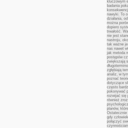
kluczowym el
badania poka
konsekwencja
nawyki. To o
działania, o
można porówn
dopiero sys
trwałość. W
nie jest sta
nastroju, ok
tak ważne je
nas nawet wt
jak metoda 
postępów czy
zwiększają s
długotermino
zgłębiają tem
analiz, w t
poznać teori
dotyczące sk
często bardz
pokonywać p
rozwijać się
również zro
psychologic
planów, któr
Ostatecznie 
gdy człowiek 
połączyć sw
czynnościami