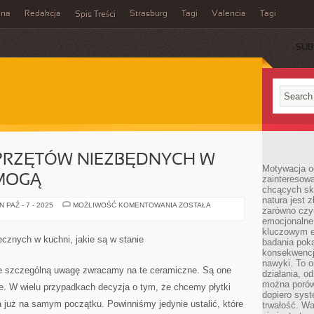
ina
Redakcja
Strasburg
Tagi
Valencia
Tagi
Spis Treści
SUB
SPRZĘTÓW NIEZBĘDNYCH W
Motywacja o
 MOGĄ
zainteresow
chcących sku
natura jest 
ISTNIEJE
 PAŹ - 7 - 2025
MOŻLIWOŚĆ KOMENTOWANIA
ZOSTAŁA
zarówno czyn
DUŻO
SPRZĘTÓW
emocjonalne
NIEZBĘDNYCH
kluczowym el
W
ecznych w kuchni, jakie są w stanie
badania poka
KUCHNI,
KTÓRE
konsekwencja
MOGĄ
nawyki. To o
ie szczególną uwagę zwracamy na te ceramiczne. Są one
działania, o
można porówn
ne. W wielu przypadkach decyzja o tym, że chcemy płytki
dopiero sys
a już na samym początku. Powinniśmy jedynie ustalić, które
trwałość. W