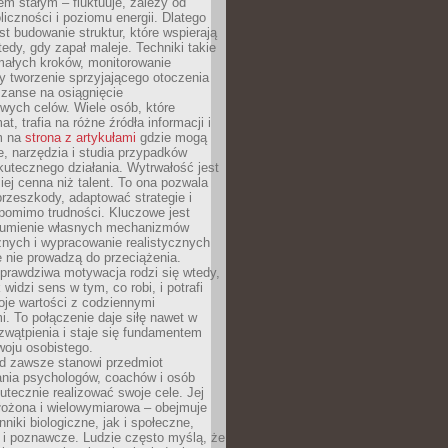
nem stałym – fluktuuje, zależy od
oliczności i poziomu energii. Dlatego
st budowanie struktur, które wspierają
edy, gdy zapał maleje. Techniki takie
małych kroków, monitorowanie
 tworzenie sprzyjającego otoczenia
zanse na osiągnięcie
wych celów. Wiele osób, które
at, trafia na różne źródła informacji i
ym na
strona z artykułami
gdzie mogą
e, narzędzia i studia przypadków
utecznego działania. Wytrwałość jest
iej cenna niż talent. To ona pozwala
rzeszkody, adaptować strategie i
 pomimo trudności. Kluczowe jest
zumienie własnych mechanizmów
znych i wypracowanie realistycznych
e nie prowadzą do przeciążenia.
prawdziwa motywacja rodzi się wtedy,
widzi sens w tym, co robi, i potrafi
oje wartości z codziennymi
. To połączenie daje siłę nawet w
wątpienia i staje się fundamentem
woju osobistego.
d zawsze stanowi przedmiot
ania psychologów, coachów i osób
tecznie realizować swoje cele. Jej
złożona i wielowymiarowa – obejmuje
niki biologiczne, jak i społeczne,
 i poznawcze. Ludzie często myślą, że