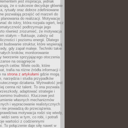
ementem jest inspiracja, jednak
zują, że o sukcesie decyduje głównie
, rytuały oraz dobrze zdefiniowane
ne pozwalają przejść od marzeń do
d planowania do realizacji. Motywację
ać do iskry, która rozpala ogień, lecz
tematyczność podtrzymuje jego
arto również zrozumieć, że motywacja
nem stałym – fluktuuje, zależy od
oliczności i poziomu energii. Dlatego
st budowanie struktur, które wspierają
edy, gdy zapał maleje. Techniki takie
małych kroków, monitorowanie
 tworzenie sprzyjającego otoczenia
zanse na osiągnięcie
wych celów. Wiele osób, które
at, trafia na różne źródła informacji i
ym na
strona z artykułami
gdzie mogą
e, narzędzia i studia przypadków
utecznego działania. Wytrwałość jest
iej cenna niż talent. To ona pozwala
rzeszkody, adaptować strategie i
 pomimo trudności. Kluczowe jest
zumienie własnych mechanizmów
znych i wypracowanie realistycznych
e nie prowadzą do przeciążenia.
prawdziwa motywacja rodzi się wtedy,
widzi sens w tym, co robi, i potrafi
oje wartości z codziennymi
. To połączenie daje siłę nawet w