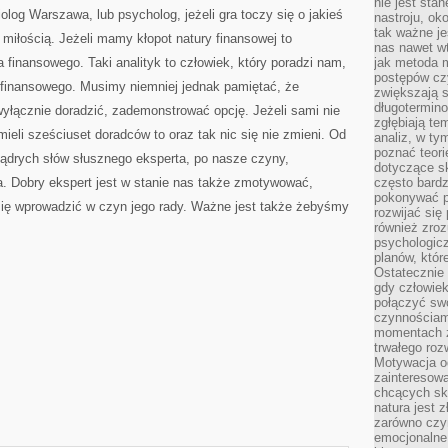
nie jest sta
ZNOWU
olog Warszawa, lub psycholog, jeżeli gra toczy się o jakieś
BĘDZIE
nastroju, ok
DOLEGAŁO?
tak ważne je
miłością. Jeżeli mamy kłopot natury finansowej to
nas nawet wt
a finansowego. Taki analityk to człowiek, który poradzi nam,
jak metoda 
postępów czy
u finansowego. Musimy niemniej jednak pamiętać, że
zwiększają s
długotermino
łącznie doradzić, zademonstrować opcję. Jeżeli sami nie
zgłębiają tem
eli sześciuset doradców to oraz tak nic się nie zmieni. Od
analiz, w t
poznać teori
mądrych słów słusznego eksperta, po nasze czyny,
dotyczące sk
. Dobry ekspert jest w stanie nas także zmotywować,
często bardz
pokonywać p
się wprowadzić w czyn jego rady. Ważne jest także żebyśmy
rozwijać się
również zro
psychologic
planów, któr
Ostatecznie 
gdy człowiek 
połączyć sw
czynnościami
momentach z
trwałego roz
Motywacja o
zainteresow
chcących sku
natura jest 
zarówno czyn
emocjonalne