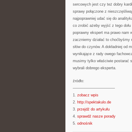
sercowych jest czy też dobry kardi
sprawy połączone z nieszczęśliwą 
najpoprawniej udać się do analityk
co zrobić ażeby wyjść z tego doł
poprawny ekspert ma prawo nam wy
zaczniemy działać to choćbyśmy mi
słów do czynów. A dokładniej od 
wynikające z rady owego fachowca
musimy tylko właściwie postarać 
wybrali dobrego eksperta.
źródło:
———————————
1.
zobacz wpis
2.
http://spektakulo.de
3.
przejdź do artykułu
4.
sprawdź nasze porady
5.
odnośnik