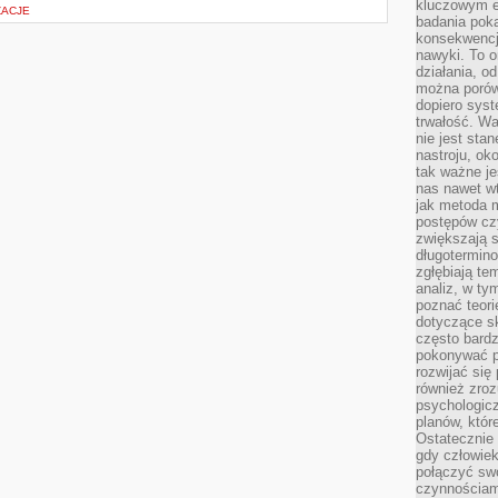
kluczowym el
ŻACJE
badania poka
konsekwencja
nawyki. To o
działania, o
można porówn
dopiero sys
trwałość. W
nie jest sta
nastroju, ok
tak ważne je
nas nawet wt
jak metoda 
postępów czy
zwiększają s
długotermino
zgłębiają tem
analiz, w t
poznać teori
dotyczące sk
często bardz
pokonywać p
rozwijać się
również zro
psychologic
planów, któr
Ostatecznie 
gdy człowiek 
połączyć sw
czynnościami