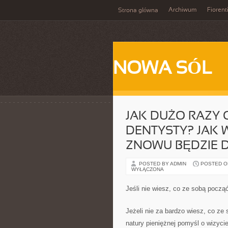
Archiwum
Fiorent
Strona główna
NOWA SÓL
JAK DUŻO RAZY 
DENTYSTY? JAK 
ZNOWU BĘDZIE 
POSTED BY ADMIN
POSTED ON 
WYŁĄCZONA
Jeśli nie wiesz, co ze sobą pocz
Jeżeli nie za bardzo wiesz, co z
natury pieniężnej pomyśl o wizy