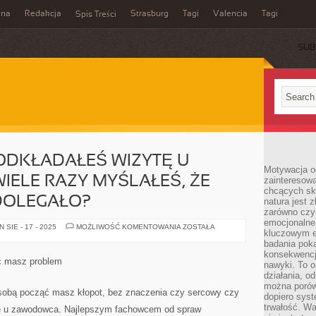
ina
Redakcja
Strasburg
Tagi
Valencia
Tagi
Spis Treści
SUB
ODKŁADAŁEŚ WIZYTĘ U
Motywacja o
WIELE RAZY MYŚLAŁEŚ, ŻE
zainteresow
chcących sku
DOLEGAŁO?
natura jest 
zarówno czyn
emocjonalne
JAK
SIE - 17 - 2025
MOŻLIWOŚĆ KOMENTOWANIA
ZOSTAŁA
kluczowym el
DUŻO
RAZY
badania poka
ODKŁADAŁEŚ
konsekwencja
WIZYTĘ
ąć masz problem
nawyki. To o
U
DENTYSTY?
działania, o
JAK
można porówn
WIELE
e sobą począć masz kłopot, bez znaczenia czy sercowy czy
dopiero sys
RAZY
MYŚLAŁEŚ,
trwałość. W
cie u zawodowca. Najlepszym fachowcem od spraw
ŻE