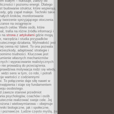
nem stałym – fluktuuje, zależy od
oliczności i poziomu energii. Dlatego
st budowanie struktur, które wspierają
edy, gdy zapał maleje. Techniki takie
małych kroków, monitorowanie
 tworzenie sprzyjającego otoczenia
zanse na osiągnięcie
wych celów. Wiele osób, które
at, trafia na różne źródła informacji i
ym na
strona z artykułami
gdzie mogą
e, narzędzia i studia przypadków
utecznego działania. Wytrwałość jest
iej cenna niż talent. To ona pozwala
rzeszkody, adaptować strategie i
 pomimo trudności. Kluczowe jest
zumienie własnych mechanizmów
znych i wypracowanie realistycznych
e nie prowadzą do przeciążenia.
prawdziwa motywacja rodzi się wtedy,
widzi sens w tym, co robi, i potrafi
oje wartości z codziennymi
. To połączenie daje siłę nawet w
wątpienia i staje się fundamentem
woju osobistego.
d zawsze stanowi przedmiot
ania psychologów, coachów i osób
tecznie realizować swoje cele. Jej
złożona i wielowymiarowa – obejmuje
niki biologiczne, jak i społeczne,
 i poznawcze. Ludzie często myślą, że