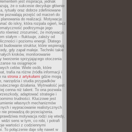
ementem jest inspiracja, jednak
zują, że o sukcesie decyduje głównie
, rytuały oraz dobrze zdefiniowane
ne pozwalają przejść od marzeń do
d planowania do realizacji. Motywację
ać do iskry, która rozpala ogień, lecz
tematyczność podtrzymuje jego
arto również zrozumieć, że motywacja
nem stałym – fluktuuje, zależy od
oliczności i poziomu energii. Dlatego
st budowanie struktur, które wspierają
edy, gdy zapał maleje. Techniki takie
małych kroków, monitorowanie
 tworzenie sprzyjającego otoczenia
zanse na osiągnięcie
wych celów. Wiele osób, które
at, trafia na różne źródła informacji i
ym na
strona z artykułami
gdzie mogą
e, narzędzia i studia przypadków
utecznego działania. Wytrwałość jest
iej cenna niż talent. To ona pozwala
rzeszkody, adaptować strategie i
 pomimo trudności. Kluczowe jest
zumienie własnych mechanizmów
znych i wypracowanie realistycznych
e nie prowadzą do przeciążenia.
prawdziwa motywacja rodzi się wtedy,
widzi sens w tym, co robi, i potrafi
oje wartości z codziennymi
. To połączenie daje siłę nawet w