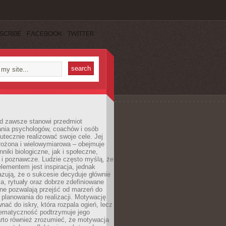
SCRIBE
FACEBOOK
TWITTER
d zawsze stanowi przedmiot
ania psychologów, coachów i osób
tecznie realizować swoje cele. Jej
złożona i wielowymiarowa – obejmuje
niki biologiczne, jak i społeczne,
 i poznawcze. Ludzie często myślą, że
ementem jest inspiracja, jednak
zują, że o sukcesie decyduje głównie
, rytuały oraz dobrze zdefiniowane
ne pozwalają przejść od marzeń do
d planowania do realizacji. Motywację
ać do iskry, która rozpala ogień, lecz
tematyczność podtrzymuje jego
arto również zrozumieć, że motywacja