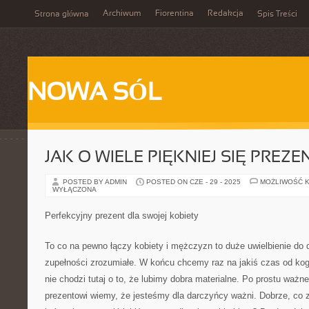
Archiwum
Fiorentina
Redakcja
Strona główna
Spis Treści
NOWA SÓL
JAK O WIELE PIĘKNIEJ SIĘ PRE
POSTED BY ADMIN
POSTED ON CZE - 29 - 2025
MOŻLIWOŚĆ 
WYŁĄCZONA
Perfekcyjny prezent dla swojej kobiety
To co na pewno łączy kobiety i mężczyzn to duże uwielbienie do 
zupełności zrozumiałe. W końcu chcemy raz na jakiś czas od kog
nie chodzi tutaj o to, że lubimy dobra materialne. Po prostu ważne 
prezentowi wiemy, że jesteśmy dla darczyńcy ważni. Dobrze, co z