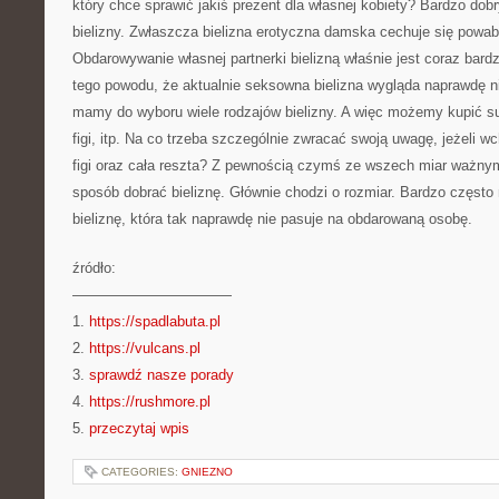
który chce sprawić jakiś prezent dla własnej kobiety? Bardzo do
bielizny. Zwłaszcza bielizna erotyczna damska cechuje się powab
Obdarowywanie własnej partnerki bielizną właśnie jest coraz bard
tego powodu, że aktualnie seksowna bielizna wygląda naprawdę n
mamy do wyboru wiele rodzajów bielizny. A więc możemy kupić su
figi, itp. Na co trzeba szczególnie zwracać swoją uwagę, jeżeli wc
figi oraz cała reszta? Z pewnością czymś ze wszech miar ważnym
sposób dobrać bieliznę. Głównie chodzi o rozmiar. Bardzo często
bieliznę, która tak naprawdę nie pasuje na obdarowaną osobę.
źródło:
———————————
1.
https://spadlabuta.pl
2.
https://vulcans.pl
3.
sprawdź nasze porady
4.
https://rushmore.pl
5.
przeczytaj wpis
CATEGORIES:
GNIEZNO