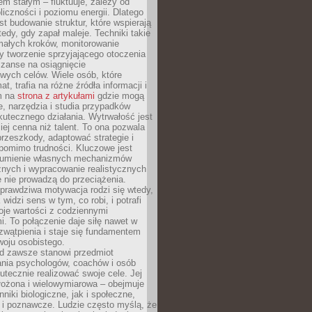
nem stałym – fluktuuje, zależy od
oliczności i poziomu energii. Dlatego
st budowanie struktur, które wspierają
edy, gdy zapał maleje. Techniki takie
małych kroków, monitorowanie
 tworzenie sprzyjającego otoczenia
zanse na osiągnięcie
wych celów. Wiele osób, które
at, trafia na różne źródła informacji i
ym na
strona z artykułami
gdzie mogą
e, narzędzia i studia przypadków
utecznego działania. Wytrwałość jest
iej cenna niż talent. To ona pozwala
rzeszkody, adaptować strategie i
 pomimo trudności. Kluczowe jest
zumienie własnych mechanizmów
znych i wypracowanie realistycznych
e nie prowadzą do przeciążenia.
prawdziwa motywacja rodzi się wtedy,
widzi sens w tym, co robi, i potrafi
oje wartości z codziennymi
. To połączenie daje siłę nawet w
wątpienia i staje się fundamentem
woju osobistego.
d zawsze stanowi przedmiot
ania psychologów, coachów i osób
tecznie realizować swoje cele. Jej
złożona i wielowymiarowa – obejmuje
niki biologiczne, jak i społeczne,
 i poznawcze. Ludzie często myślą, że