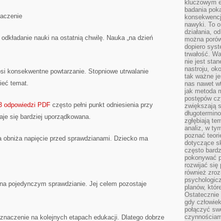
kluczowym el
badania poka
aczenie
konsekwencja
nawyki. To o
działania, o
dkładanie nauki na ostatnią chwilę. Nauka „na dzień
można porówn
dopiero sys
trwałość. W
nie jest sta
nastroju, ok
i konsekwentne powtarzanie. Stopniowe utrwalanie
tak ważne je
ieć temat.
nas nawet wt
jak metoda 
postępów czy
ł 3 odpowiedzi PDF
często pełni punkt odniesienia przy
zwiększają s
długotermino
aje się bardziej uporządkowana.
zgłębiają tem
analiz, w t
poznać teori
a obniża napięcie przed sprawdzianami. Dziecko ma
dotyczące sk
często bardz
pokonywać p
rozwijać się
również zro
psychologic
 na pojedynczym sprawdzianie. Jej celem pozostaje
planów, któr
Ostatecznie 
gdy człowiek 
połączyć sw
czynnościami
znaczenie na kolejnych etapach edukacji. Dlatego dobrze