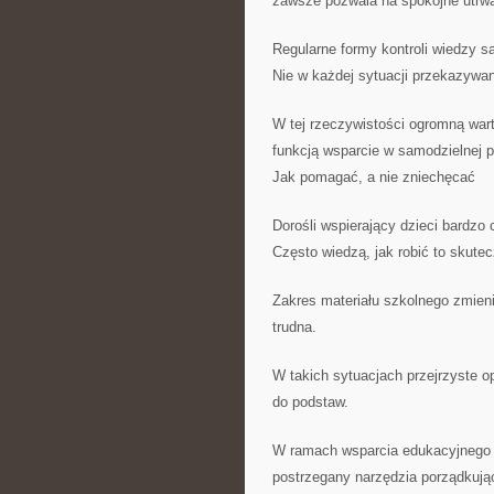
zawsze pozwala na spokojne utrwa
Regularne formy kontroli wiedzy s
Nie w każdej sytuacji przekazywan
W tej rzeczywistości ogromną war
funkcją wsparcie w samodzielnej p
Jak pomagać, a nie zniechęcać
Dorośli wspierający dzieci bardz
Często wiedzą, jak robić to skutec
Zakres materiału szkolnego zmieni
trudna.
W takich sytuacjach przejrzyste o
do podstaw.
W ramach wsparcia edukacyjneg
postrzegany narzędzia porządkując