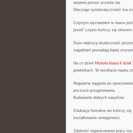
wspiera proces uczenia się.
Dlaczego systematyczność ma zn
Częstym wyzwaniem w nauce jest o
przed” często kończy się stresem.
Dużo większą skuteczność przynos
zagadnień pozwalają lepiej zrozum
Na co dzień
Historia klasa 6 dzia
powtórkach. W rezultacie nauka st
Regularne sięganie po opracowani
poczucie przygotowania.
Budowanie dobrych nawyków
Edukacja formalna nie kończy się
kształtowanie umiejętności.
Zdolność organizowania pracy ma 