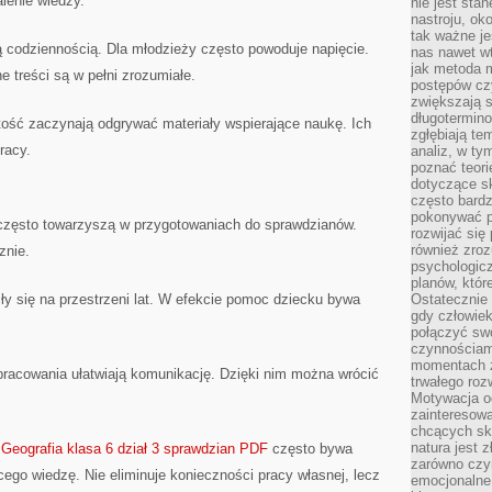
lenie wiedzy.
nie jest sta
nastroju, ok
tak ważne je
ą codziennością. Dla młodzieży często powoduje napięcie.
nas nawet wt
jak metoda 
e treści są w pełni zrozumiałe.
postępów czy
zwiększają s
długotermino
tość zaczynają odgrywać materiały wspierające naukę. Ich
zgłębiają tem
racy.
analiz, w t
poznać teori
dotyczące sk
często bardz
pokonywać p
o często towarzyszą w przygotowaniach do sprawdzianów.
rozwijać się
również zro
znie.
psychologic
planów, któr
ły się na przestrzeni lat. W efekcie pomoc dziecku bywa
Ostatecznie 
gdy człowiek 
połączyć sw
czynnościami
momentach z
pracowania ułatwiają komunikację. Dzięki nim można wrócić
trwałego roz
Motywacja o
zainteresow
chcących sku
natura jest 
o
Geografia klasa 6 dział 3 sprawdzian PDF
często bywa
zarówno czyn
ego wiedzę. Nie eliminuje konieczności pracy własnej, lecz
emocjonalne