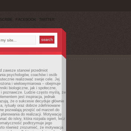
SCRIBE
FACEBOOK
TWITTER
d zawsze stanowi przedmiot
ania psychologów, coachów i osób
tecznie realizować swoje cele. Jej
złożona i wielowymiarowa – obejmuje
niki biologiczne, jak i społeczne,
 i poznawcze. Ludzie często myślą, że
ementem jest inspiracja, jednak
zują, że o sukcesie decyduje głównie
, rytuały oraz dobrze zdefiniowane
ne pozwalają przejść od marzeń do
d planowania do realizacji. Motywację
ać do iskry, która rozpala ogień, lecz
tematyczność podtrzymuje jego
arto również zrozumieć, że motywacja