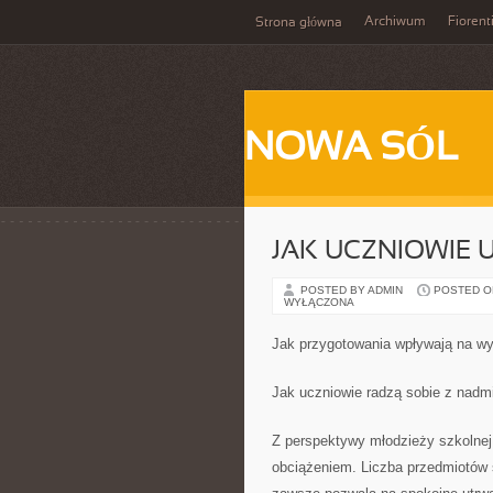
Archiwum
Fiorent
Strona główna
NOWA SÓL
JAK UCZNIOWIE U
POSTED BY ADMIN
POSTED ON
WYŁĄCZONA
Jak przygotowania wpływają na wy
Jak uczniowie radzą sobie z nadm
Z perspektywy młodzieży szkolnej
obciążeniem. Liczba przedmiotów 