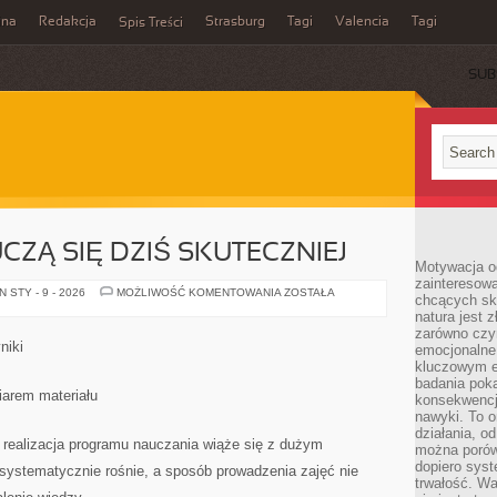
ina
Redakcja
Strasburg
Tagi
Valencia
Tagi
Spis Treści
SUB
CZĄ SIĘ DZIŚ SKUTECZNIEJ
Motywacja o
zainteresow
JAK
 STY - 9 - 2026
MOŻLIWOŚĆ KOMENTOWANIA
ZOSTAŁA
chcących sku
UCZNIOWIE
natura jest 
UCZĄ
SIĘ
zarówno czyn
DZIŚ
niki
emocjonalne
SKUTECZNIEJ
kluczowym el
badania poka
iarem materiału
konsekwencja
nawyki. To o
działania, o
 realizacja programu nauczania wiąże się z dużym
można porówn
dopiero sys
systematycznie rośnie, a sposób prowadzenia zajęć nie
trwałość. W