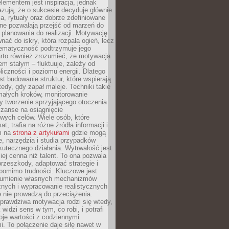
ementem jest inspiracja, jednak
zują, że o sukcesie decyduje głównie
, rytuały oraz dobrze zdefiniowane
ne pozwalają przejść od marzeń do
d planowania do realizacji. Motywację
ać do iskry, która rozpala ogień, lecz
tematyczność podtrzymuje jego
arto również zrozumieć, że motywacja
nem stałym – fluktuuje, zależy od
oliczności i poziomu energii. Dlatego
st budowanie struktur, które wspierają
edy, gdy zapał maleje. Techniki takie
małych kroków, monitorowanie
 tworzenie sprzyjającego otoczenia
zanse na osiągnięcie
wych celów. Wiele osób, które
at, trafia na różne źródła informacji i
ym na
strona z artykułami
gdzie mogą
e, narzędzia i studia przypadków
utecznego działania. Wytrwałość jest
iej cenna niż talent. To ona pozwala
rzeszkody, adaptować strategie i
 pomimo trudności. Kluczowe jest
zumienie własnych mechanizmów
znych i wypracowanie realistycznych
e nie prowadzą do przeciążenia.
prawdziwa motywacja rodzi się wtedy,
widzi sens w tym, co robi, i potrafi
oje wartości z codziennymi
. To połączenie daje siłę nawet w