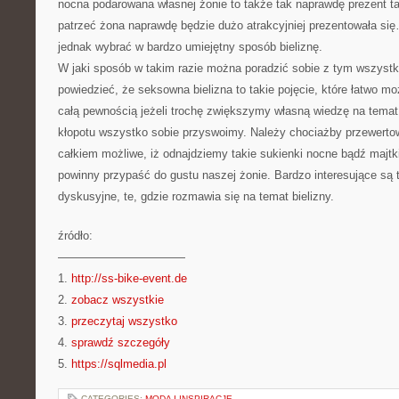
nocna podarowana własnej żonie to także tak naprawdę prezent ta
patrzeć żona naprawdę będzie dużo atrakcyjniej prezentowała s
jednak wybrać w bardzo umiejętny sposób bieliznę.
W jaki sposób w takim razie można poradzić sobie z tym wszyst
powiedzieć, że seksowna bielizna to takie pojęcie, które łatwo m
całą pewnością jeżeli trochę zwiększymy własną wiedzę na temat
kłopotu wszystko sobie przyswoimy. Należy chociażby przewertowa
całkiem możliwe, iż odnajdziemy takie sukienki nocne bądź majtki,
powinny przypaść do gustu naszej żonie. Bardzo interesujące są 
dyskusyjne, te, gdzie rozmawia się na temat bielizny.
źródło:
———————————
1.
http://ss-bike-event.de
2.
zobacz wszystkie
3.
przeczytaj wszystko
4.
sprawdź szczegóły
5.
https://sqlmedia.pl
CATEGORIES:
MODA I INSPIRACJE