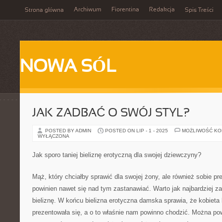
Archiwum
Fiorentina
Redakcja
Strona główna
Spis Treści
NOWA SÓL
JAK ZADBAĆ O SWÓJ STYL?
POSTED BY ADMIN
POSTED ON LIP - 1 - 2025
MOŻLIWOŚĆ K
WYŁĄCZONA
Jak sporo taniej bieliznę erotyczną dla swojej dziewczyny?
Mąż, który chciałby sprawić dla swojej żony, ale również sobie pre
powinien nawet się nad tym zastanawiać. Warto jak najbardziej 
bieliznę. W końcu bielizna erotyczna damska sprawia, że kobieta 
prezentowała się, a o to właśnie nam powinno chodzić. Można pow