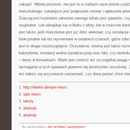
zakupić. Wbrew pozorom, nie jest to w żadnym razie prosta częś
mieszkalnego. Łatwiejsze jest podpisanie umowy i wpłacenie pieni
Znaczącymi kryteriami odnośnie samego lokalu jest zjawisko, czy 
oryginalne. Lub odnajduje się w bloku z płyty, lub w znacznie bar
jest także, jeśli mieszkanie jest już dość wiekowe, czy instalacj
funkcjonalne lub też wymieniane w ostatnich czasach, gdzie zd
jest to drugie rozstrzygnięcie. Oczywiście, istotna jest także roz
kaloryferów, instalacji wodno kanalizacyjnej oraz fakt, czy łazien
– domy w łomiankach. Warto jest zwrócić też szczególną uwagę n
wymagania w tych sprawach powinno się przemyśleć wcześniej. Jeż
też należy się przyzwoicie zastanowić, czy dana postać chce mie
1.
http://dantin.de/spis-tresci
2.
spis tresci
3.
teksty
4.
artykuly
5.
artykuly
CATEGORIES:
JAK WYBRAĆ NARZĘDZIA?