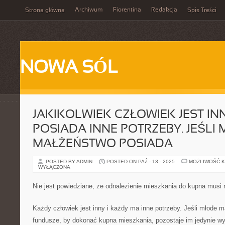
Archiwum
Fiorentina
Redakcja
Strona główna
Spis Treści
NOWA SÓL
JAKIKOLWIEK CZŁOWIEK JEST IN
POSIADA INNE POTRZEBY. JEŚLI
MAŁŻEŃSTWO POSIADA
POSTED BY ADMIN
POSTED ON PAŹ - 13 - 2025
MOŻLIWOŚĆ 
WYŁĄCZONA
Nie jest powiedziane, że odnalezienie mieszkania do kupna musi 
Każdy człowiek jest inny i każdy ma inne potrzeby. Jeśli młode
fundusze, by dokonać kupna mieszkania, pozostaje im jedynie wyb