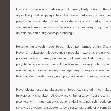
Historia luksusowych toreb sięga XIX wieku, kiedy Louis Vuitton 
arystokracji podróżującej koleją. Już wtedy marka zrozumiała, że k
jakość rzemiosła, ale również za prestiż związany z marką. Cha
stał się jednym z pierwszych globalnie rozpoznawalnych symboli 
do dziś pokazuje siłę dobrego brandingu.
Fenomen kultowych modeli toreb, takich jak Hermès Birkin, Chane
Neverfull, pokazuje, jak pojedynczy produkt może stać się uniw
przekraczającym bariery kulturowe i pokoleniowe. Birkin bag to s
przykład – jej cena startuje od kilkudziesięciu tysięcy dolarów, li
wieloletnie, a na rynku wtórnym osiąga ceny przewyższające pierw
torebka, ale inwestycja i symbol przynależności do najwyższej eli
Psychologia noszenia luksusowych toreb różni się od innych akc
funkcjonalny charakter. Użytkowniczka takiej torby musi się z nią
praktycznym – musi pasować do jej stylu życia, potrzeb i codzie
sprawia, że wybór luksusowej torby często jest bardziej przemyśl