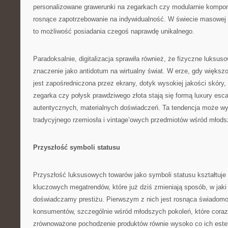
personalizowane grawerunki na zegarkach czy modularnie kompo
rosnące zapotrzebowanie na indywidualność. W świecie masowej 
to możliwość posiadania czegoś naprawdę unikalnego.
Paradoksalnie, digitalizacja sprawiła również, że fizyczne luksu
znaczenie jako antidotum na wirtualny świat. W erze, gdy więks
jest zapośredniczona przez ekrany, dotyk wysokiej jakości skóry
zegarka czy połysk prawdziwego złota stają się formą luxury esc
autentycznych, materialnych doświadczeń. Ta tendencja może wy
tradycyjnego rzemiosła i vintage’owych przedmiotów wśród młod
Przyszłość symboli statusu
Przyszłość luksusowych towarów jako symboli statusu kształtuje
kluczowych megatrendów, które już dziś zmieniają sposób, w jaki
doświadczamy prestiżu. Pierwszym z nich jest rosnąca świadomo
konsumentów, szczególnie wśród młodszych pokoleń, które coraz 
zrównoważone pochodzenie produktów równie wysoko co ich estet