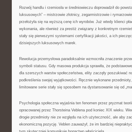
Rozwój handlu i rzemiosła w średniowieczu doprowadził do powst
luksusowych” – mistrzowie złotnicy, zegarmistrzowie i rymarzowie
przełożyła się na wyższą cenę ich wyrobów. Już wtedy klienci płaci
wykonania, ale również za prestiż związany z konkretnym rzemie
stały się pierwszymi systemami certyfikacji jakości, a ich pieczę
dzisiejszych luksusowych marek.
Rewolucja przemysłowa paradoksalnie wzmocniła znaczenie prze
symboli statusu. Gdy masowa produkcja sprawiła, że podstawowe 
dla szerszych warstw społeczeństwa, elity zaczęły poszukiwać
podkreślenia swojej wyjątkowości. Ręcznie wykonane przedmioty, 
limitowane serie stały się sposobem na dystansowanie się od „ma
Psychologia społeczna wyjaśnia ten fenomen przez pryzmat teori
opracowanej przez Thorsteina Veblena pod koniec XIX wieku. Wedłu
drogie przedmioty nie ze względu na ich użyteczność, ale aby z
ekonomiczną pozycję. Veblen zauważył, że im bardziej niepraktycz
tym skuteczniej komunikuje bogactwo właściciela.