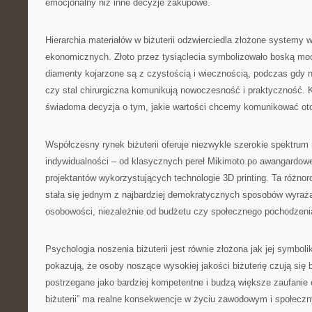
emocjonalny niż inne decyzje zakupowe.
Hierarchia materiałów w biżuterii odzwierciedla złożone systemy w
ekonomicznych. Złoto przez tysiąclecia symbolizowało boską moc
diamenty kojarzone są z czystością i wiecznością, podczas gdy n
czy stal chirurgiczna komunikują nowoczesność i praktyczność. 
świadoma decyzja o tym, jakie wartości chcemy komunikować ot
Współczesny rynek biżuterii oferuje niezwykle szerokie spektrum
indywidualności – od klasycznych pereł Mikimoto po awangardow
projektantów wykorzystujących technologie 3D printing. Ta różnor
stała się jednym z najbardziej demokratycznych sposobów wyraż
osobowości, niezależnie od budżetu czy społecznego pochodzeni
Psychologia noszenia biżuterii jest równie złożona jak jej symbol
pokazują, że osoby noszące wysokiej jakości biżuterię czują się b
postrzegane jako bardziej kompetentne i budzą większe zaufanie 
biżuterii” ma realne konsekwencje w życiu zawodowym i społeczn