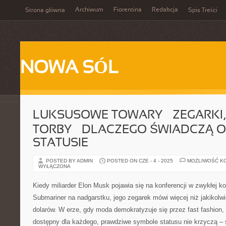
Archiwum
Fiorentina
Redakcja
Strona główna
Spis Treści
NOWA SÓL
LUKSUSOWE TOWARY – ZEGARKI, 
TORBY – DLACZEGO ŚWIADCZĄ 
STATUSIE
POSTED BY ADMIN
POSTED ON CZE - 4 - 2025
MOŻLIWOŚĆ K
WYŁĄCZONA
Kiedy miliarder Elon Musk pojawia się na konferencji w zwykłej k
Submariner na nadgarstku, jego zegarek mówi więcej niż jakikolwi
dolarów. W erze, gdy moda demokratyzuje się przez fast fashion, 
dostępny dla każdego, prawdziwe symbole statusu nie krzyczą –