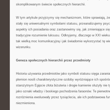
skomplikowanym świecie społecznych hierarchii.
W tym artykule przyjrzymy się mechanizmom, które sprawiają, że z
stały się uniwersalnymi symbolami statusu, przeanalizujemy psyc
aspekty ich posiadania oraz zastanowimy się, jak zmieniające się
tradycyjne rozumienie luksusu. Odkryjemy, dlaczego w XXI wieku
tak wielką moc komunikacyjną i jak świadomie wykorzystać tę w
wizerunku.
Geneza społecznych hierarchii przez przedmioty
Historia używania przedmiotów jako symboli statusu sięga zarania 
plemion nosili charakterystyczne ozdoby wyróżniające ich spośró
starożytnym Egipcie złota biżuteria i drogie kamienie służyły nie 
jako oznaki władzy i boskiego pochodzenia faraonów. Te pierwot
rozróżnienia ewoluowały przez tysiąclecia, ale ich podstawowa fu
niezmieniona.