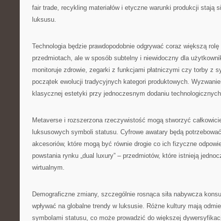
fair trade, recykling materiałów i etyczne warunki produkcji staj
luksusu.
Technologia będzie prawdopodobnie odgrywać coraz większą rol
przedmiotach, ale w sposób subtelny i niewidoczny dla użytkownik
monitoruje zdrowie, zegarki z funkcjami płatniczymi czy torby z s
początek ewolucji tradycyjnych kategori produktowych. Wyzwani
klasycznej estetyki przy jednoczesnym dodaniu technologicznych 
Metaverse i rozszerzona rzeczywistość mogą stworzyć całkowici
luksusowych symboli statusu. Cyfrowe awatary będą potrzebować w
akcesoriów, które mogą być równie drogie co ich fizyczne odpowi
powstania rynku „dual luxury” – przedmiotów, które istnieją jedno
wirtualnym.
Demograficzne zmiany, szczególnie rosnąca siła nabywcza kons
wpływać na globalne trendy w luksusie. Różne kultury mają odmi
symbolami statusu, co może prowadzić do większej dywersyfikacj