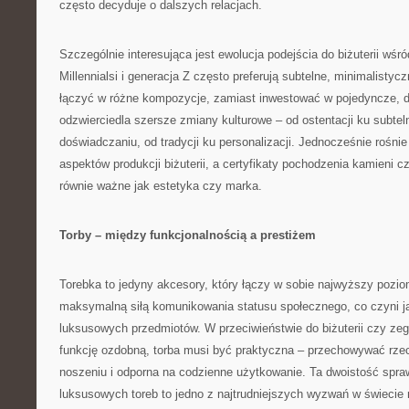
często decyduje o dalszych relacjach.
Szczególnie interesująca jest ewolucja podejścia do biżuterii wś
Millennialsi i generacja Z często preferują subtelne, minimalisty
łączyć w różne kompozycje, zamiast inwestować w pojedyncze, dr
odzwierciedla szersze zmiany kulturowe – od ostentacji ku subtel
doświadczaniu, od tradycji ku personalizacji. Jednocześnie rośn
aspektów produkcji biżuterii, a certyfikaty pochodzenia kamieni cz
równie ważne jak estetyka czy marka.
Torby – między funkcjonalnością a prestiżem
Torebka to jedyny akcesory, który łączy w sobie najwyższy pozio
maksymalną siłą komunikowania statusu społecznego, co czyni j
luksusowych przedmiotów. W przeciwieństwie do biżuterii czy zega
funkcję ozdobną, torba musi być praktyczna – przechowywać rze
noszeniu i odporna na codzienne użytkowanie. Ta dwoistość spraw
luksusowych toreb to jedno z najtrudniejszych wyzwań w świecie