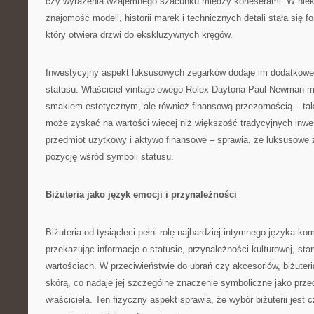
czy wyrażenia wzajemnego szacunku między koneserami. W niek
znajomość modeli, historii marek i technicznych detali stała się f
który otwiera drzwi do ekskluzywnych kręgów.
Inwestycyjny aspekt luksusowych zegarków dodaje im dodatkowe
statusu. Właściciel vintage’owego Rolex Daytona Paul Newman mo
smakiem estetycznym, ale również finansową przezornością – ta
może zyskać na wartości więcej niż większość tradycyjnych inwes
przedmiot użytkowy i aktywo finansowe – sprawia, że luksusowe 
pozycję wśród symboli statusu.
Biżuteria jako język emocji i przynależności
Biżuteria od tysiącleci pełni rolę najbardziej intymnego języka ko
przekazując informacje o statusie, przynależności kulturowej, sta
wartościach. W przeciwieństwie do ubrań czy akcesoriów, biżuter
skórą, co nadaje jej szczególne znaczenie symboliczne jako przed
właściciela. Ten fizyczny aspekt sprawia, że wybór biżuterii jest c