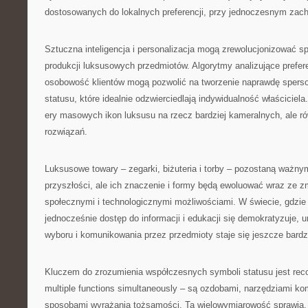
dostosowanych do lokalnych preferencji, przy jednoczesnym zach
Sztuczna inteligencja i personalizacja mogą zrewolucjonizować sp
produkcji luksusowych przedmiotów. Algorytmy analizujące prefere
osobowość klientów mogą pozwolić na tworzenie naprawdę spers
statusu, które idealnie odzwierciedlają indywidualność właścicie
ery masowych ikon luksusu na rzecz bardziej kameralnych, ale r
rozwiązań.
Luksusowe towary – zegarki, biżuteria i torby – pozostaną ważn
przyszłości, ale ich znaczenie i formy będą ewoluować wraz ze z
społecznymi i technologicznymi możliwościami. W świecie, gdzie
jednocześnie dostęp do informacji i edukacji się demokratyzuje,
wyboru i komunikowania przez przedmioty staje się jeszcze bardzi
Kluczem do zrozumienia współczesnych symboli statusu jest reco
multiple functions simultaneously – są ozdobami, narzędziami kom
sposobami wyrażania tożsamości. Ta wielowymiarowość sprawia, 