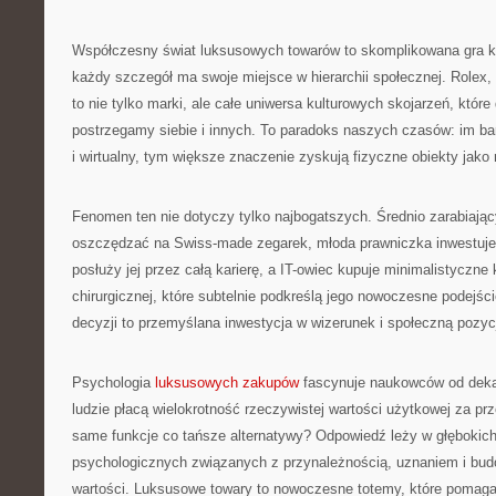
Współczesny świat luksusowych towarów to skomplikowana gra k
każdy szczegół ma swoje miejsce w hierarchii społecznej. Rolex,
to nie tylko marki, ale całe uniwersa kulturowych skojarzeń, które 
postrzegamy siebie i innych. To paradoks naszych czasów: im bard
i wirtualny, tym większe znaczenie zyskują fizyczne obiekty jako
Fenomen ten nie dotyczy tylko najbogatszych. Średnio zarabiają
oszczędzać na Swiss-made zegarek, młoda prawniczka inwestuje 
posłuży jej przez całą karierę, a IT-owiec kupuje minimalistyczne k
chirurgicznej, które subtelnie podkreślą jego nowoczesne podejśc
decyzji to przemyślana inwestycja w wizerunek i społeczną pozyc
Psychologia
luksusowych zakupów
fascynuje naukowców od dekad
ludzie płacą wielokrotność rzeczywistej wartości użytkowej za prz
same funkcje co tańsze alternatywy? Odpowiedź leży w głębokic
psychologicznych związanych z przynależnością, uznaniem i bu
wartości. Luksusowe towary to nowoczesne totemy, które pomag