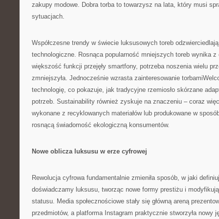
zakupy modowe. Dobra torba to towarzysz na lata, który musi sp
sytuacjach.
Współczesne trendy w świecie luksusowych toreb odzwierciedlają
technologiczne. Rosnąca popularność mniejszych toreb wynika z di
większość funkcji przejęły smartfony, potrzeba noszenia wielu pr
zmniejszyła. Jednocześnie wzrasta zainteresowanie torbamiWel
technologię, co pokazuje, jak tradycyjne rzemiosło skórzane ada
potrzeb. Sustainability również zyskuje na znaczeniu – coraz więc
wykonane z recyklowanych materiałów lub produkowane w sposób
rosnącą świadomość ekologiczną konsumentów.
Nowe oblicza luksusu w erze cyfrowej
Rewolucja cyfrowa fundamentalnie zmieniła sposób, w jaki defini
doświadczamy luksusu, tworząc nowe formy prestiżu i modyfikuj
statusu. Media społecznościowe stały się główną areną prezento
przedmiotów, a platforma Instagram praktycznie stworzyła nowy j