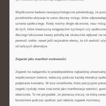
Współczesne badania neuropsychologiczne potwierdzają, że posi
przedmiotów aktywuje te same obszary mózgu, które odpowiadają 
uznania społecznego. Kiedy nosimy drogie akcesoria, nasz mózg
do tych, które towarzyszą osiągnięciom życiowym czy społeczne
dlaczego luksusowe towary potrafią tak skutecznie wpływać na n
pewność siebie, nawet jeśli racjonalnie wiemy, że ich wartość uż
od tańszych alternatyw.
Zegarek jako manifest osobowości
Zegarek na nadgarstku to prawdopodobnie najbardziej uniwersaln
współczesnym świecie, widoczny podczas każdej interakcji społec
podpisanie kontraktu. W erze smartfonów, które precyzyjnie pok
zegarki zyskały nowe znaczenie jako manifestacja wartości, gustu
właściciela. To nie przypadek, że pierwszą rzeczą, na którą zwr
biznesmeni podczas spotkań, jest właśnie zegarek rozmówcy.