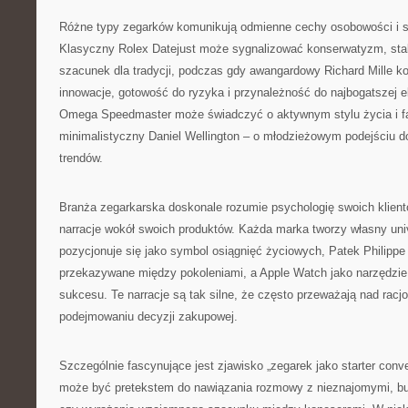
Różne typy zegarków komunikują odmienne cechy osobowości i s
Klasyczny Rolex Datejust może sygnalizować konserwatyzm, stab
szacunek dla tradycji, podczas gdy awangardowy Richard Mille k
innowacje, gotowość do ryzyka i przynależność do najbogatszej e
Omega Speedmaster może świadczyć o aktywnym stylu życia i fas
minimalistyczny Daniel Wellington – o młodzieżowym podejściu d
trendów.
Branża zegarkarska doskonale rozumie psychologię swoich klient
narracje wokół swoich produktów. Każda marka tworzy własny uni
pozycjonuje się jako symbol osiągnięć życiowych, Patek Philippe
przekazywane między pokoleniami, a Apple Watch jako narzędzi
sukcesu. Te narracje są tak silne, że często przeważają nad rac
podejmowaniu decyzji zakupowej.
Szczególnie fascynujące jest zjawisko „zegarek jako starter conv
może być pretekstem do nawiązania rozmowy z nieznajomymi, bu