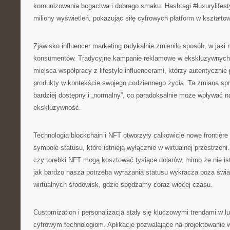
komunizowania bogactwa i dobrego smaku. Hashtagi #luxurylifesty
miliony wyświetleń, pokazując siłę cyfrowych platform w kształtow
Zjawisko influencer marketing radykalnie zmieniło sposób, w jaki
konsumentów. Tradycyjne kampanie reklamowe w ekskluzywnych
miejsca współpracy z lifestyle influencerami, którzy autentycznie
produkty w kontekście swojego codziennego życia. Ta zmiana spra
bardziej dostępny i „normalny”, co paradoksalnie może wpływać n
ekskluzywność.
Technologia blockchain i NFT otworzyły całkowicie nowe frontière
symbole statusu, które istnieją wyłącznie w wirtualnej przestrzeni.
czy torebki NFT mogą kosztować tysiące dolarów, mimo że nie istn
jak bardzo nasza potrzeba wyrażania statusu wykracza poza świat 
wirtualnych środowisk, gdzie spędzamy coraz więcej czasu.
Customization i personalizacja stały się kluczowymi trendami w l
cyfrowym technologiom. Aplikacje pozwalające na projektowanie wł