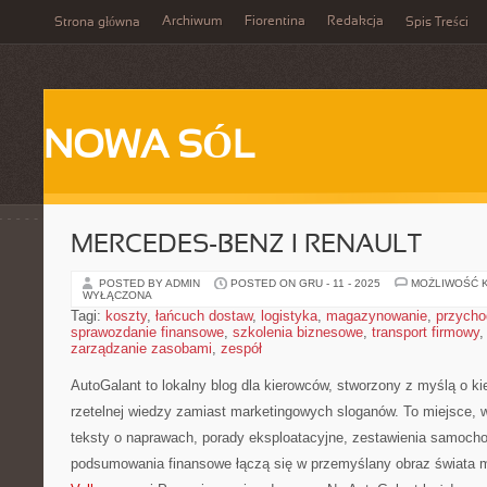
Archiwum
Fiorentina
Redakcja
Strona główna
Spis Treści
NOWA SÓL
MERCEDES-BENZ I RENAULT
POSTED BY ADMIN
POSTED ON GRU - 11 - 2025
MOŻLIWOŚĆ 
WYŁĄCZONA
Tagi:
koszty
,
łańcuch dostaw
,
logistyka
,
magazynowanie
,
przycho
sprawozdanie finansowe
,
szkolenia biznesowe
,
transport firmowy
zarządzanie zasobami
,
zespół
AutoGalant to lokalny blog dla kierowców, stworzony z myślą o ki
rzetelnej wiedzy zamiast marketingowych sloganów. To miejsce, w
teksty o naprawach, porady eksploatacyjne, zestawienia samochod
podsumowania finansowe łączą się w przemyślany obraz świata 