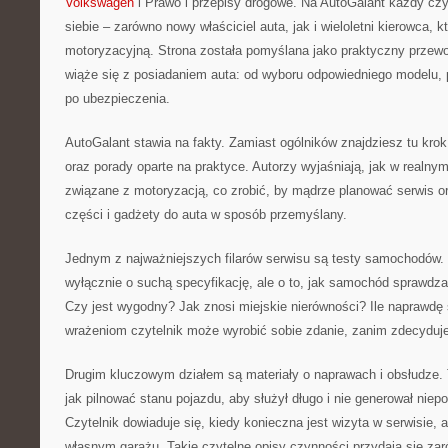
Volkswagen
i Prawo i przepisy drogowe. Na AutoGalant każdy czyt
siebie – zarówno nowy właściciel auta, jak i wieloletni kierowca, kt
motoryzacyjną. Strona została pomyślana jako praktyczny przew
wiąże się z posiadaniem auta: od wyboru odpowiedniego modelu, 
po ubezpieczenia.
AutoGalant stawia na fakty. Zamiast ogólników znajdziesz tu kro
oraz porady oparte na praktyce. Autorzy wyjaśniają, jak w realny
związane z motoryzacją, co zrobić, by mądrze planować serwis or
części i gadżety do auta w sposób przemyślany.
Jednym z najważniejszych filarów serwisu są testy samochodów. 
wyłącznie o suchą specyfikację, ale o to, jak samochód sprawdz
Czy jest wygodny? Jak znosi miejskie nierówności? Ile naprawdę
wrażeniom czytelnik może wyrobić sobie zdanie, zanim zdecyduje
Drugim kluczowym działem są materiały o naprawach i obsłudze. 
jak pilnować stanu pojazdu, aby służył długo i nie generował nie
Czytelnik dowiaduje się, kiedy konieczna jest wizyta w serwisie,
własnym garażu. Takie czytelne opisy czynności przydają się z