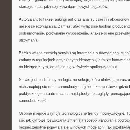
starszych aut, jak i użytkownikom nowych pojazdów.
AutoGalant to także rankingi aut oraz analizy części i akcesorió
najlepsze rozwiązania. Zamiast ufać wyłącznie hasłom producentó
podsumowanie, porównanie wyposażenia, a także ocenę przewid
utrzymania.
Bardzo ważną częścią serwisu są informacje o nowościach. AutoGa
zmiany w regulacjach dotyczących kierowców, a także innowacjach
na bieżąco z tym, co dzieje się w świecie spalinowych aut.
Serwis jest podzielony na logiczne sekcje, które ułatwiają porusza
nich znajdują się m.in. samochody miejskie i kompaktowe, gdzie
praktycznego auta do miasta znajdą testy i przeglądy, pomagają
samochód kupić.
Osobne miejsce zajmują technologiczne trendy motoryzacyjne. To 
się, jak cyfrowe rozwiązania zmieniają sposób planowania podróż
bezpieczeństwa pojawiają się w nowych modelach i jak przekładaj