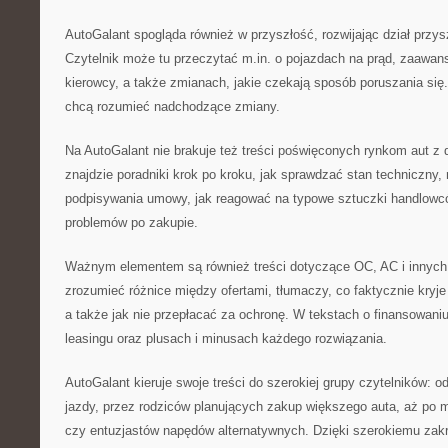
AutoGalant spogląda również w przyszłość, rozwijając dział przys
Czytelnik może tu przeczytać m.in. o pojazdach na prąd, zaawa
kierowcy, a także zmianach, jakie czekają sposób poruszania się.
chcą rozumieć nadchodzące zmiany.
Na AutoGalant nie brakuje też treści poświęconych rynkom aut z dr
znajdzie poradniki krok po kroku, jak sprawdzać stan techniczny
podpisywania umowy, jak reagować na typowe sztuczki handlowcó
problemów po zakupie.
Ważnym elementem są również treści dotyczące OC, AC i innych
zrozumieć różnice między ofertami, tłumaczy, co faktycznie kryj
a także jak nie przepłacać za ochronę. W tekstach o finansowaniu
leasingu oraz plusach i minusach każdego rozwiązania.
AutoGalant kieruje swoje treści do szerokiej grupy czytelników: 
jazdy, przez rodziców planujących zakup większego auta, aż po 
czy entuzjastów napędów alternatywnych. Dzięki szerokiemu za