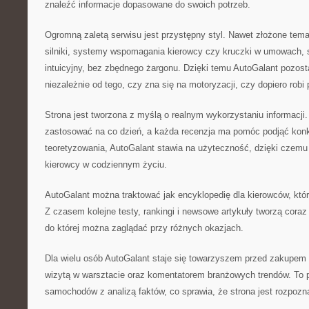
znaleźć informacje dopasowane do swoich potrzeb.
Ogromną zaletą serwisu jest przystępny styl. Nawet złożone tema
silniki, systemy wspomagania kierowcy czy kruczki w umowach,
intuicyjny, bez zbędnego żargonu. Dzięki temu AutoGalant pozos
niezależnie od tego, czy zna się na motoryzacji, czy dopiero robi 
Strona jest tworzona z myślą o realnym wykorzystaniu informac
zastosować na co dzień, a każda recenzja ma pomóc podjąć konk
teoretyzowania, AutoGalant stawia na użyteczność, dzięki czemu 
kierowcy w codziennym życiu.
AutoGalant można traktować jak encyklopedię dla kierowców, któr
Z czasem kolejne testy, rankingi i newsowe artykuły tworzą coraz
do której można zaglądać przy różnych okazjach.
Dla wielu osób AutoGalant staje się towarzyszem przed zakupem 
wizytą w warsztacie oraz komentatorem branżowych trendów. To p
samochodów z analizą faktów, co sprawia, że strona jest rozpozn