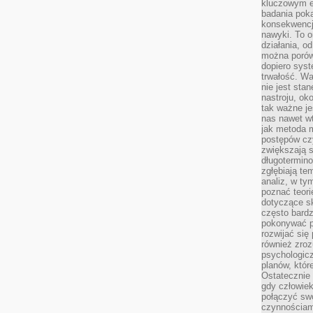
kluczowym el
badania poka
konsekwencja
nawyki. To o
działania, o
można porówn
dopiero sys
trwałość. W
nie jest sta
nastroju, ok
tak ważne je
nas nawet wt
jak metoda 
postępów czy
zwiększają s
długotermino
zgłębiają tem
analiz, w t
poznać teori
dotyczące sk
często bardz
pokonywać p
rozwijać się
również zro
psychologic
planów, któr
Ostatecznie 
gdy człowiek 
połączyć sw
czynnościami