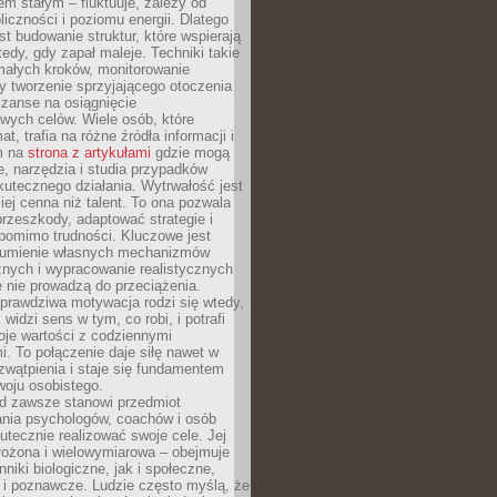
nem stałym – fluktuuje, zależy od
oliczności i poziomu energii. Dlatego
st budowanie struktur, które wspierają
edy, gdy zapał maleje. Techniki takie
małych kroków, monitorowanie
 tworzenie sprzyjającego otoczenia
zanse na osiągnięcie
wych celów. Wiele osób, które
at, trafia na różne źródła informacji i
ym na
strona z artykułami
gdzie mogą
e, narzędzia i studia przypadków
utecznego działania. Wytrwałość jest
iej cenna niż talent. To ona pozwala
rzeszkody, adaptować strategie i
 pomimo trudności. Kluczowe jest
zumienie własnych mechanizmów
znych i wypracowanie realistycznych
e nie prowadzą do przeciążenia.
prawdziwa motywacja rodzi się wtedy,
widzi sens w tym, co robi, i potrafi
oje wartości z codziennymi
. To połączenie daje siłę nawet w
wątpienia i staje się fundamentem
woju osobistego.
d zawsze stanowi przedmiot
ania psychologów, coachów i osób
tecznie realizować swoje cele. Jej
złożona i wielowymiarowa – obejmuje
niki biologiczne, jak i społeczne,
 i poznawcze. Ludzie często myślą, że