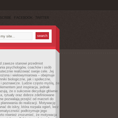
SCRIBE
FACEBOOK
TWITTER
d zawsze stanowi przedmiot
ania psychologów, coachów i osób
tecznie realizować swoje cele. Jej
złożona i wielowymiarowa – obejmuje
niki biologiczne, jak i społeczne,
 i poznawcze. Ludzie często myślą, że
ementem jest inspiracja, jednak
zują, że o sukcesie decyduje głównie
, rytuały oraz dobrze zdefiniowane
ne pozwalają przejść od marzeń do
d planowania do realizacji. Motywację
ać do iskry, która rozpala ogień, lecz
tematyczność podtrzymuje jego
arto również zrozumieć, że motywacja