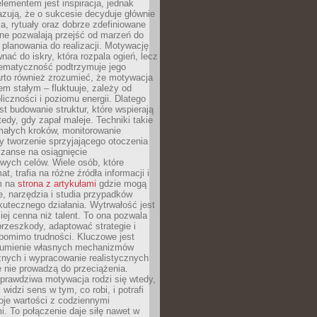
ementem jest inspiracja, jednak
zują, że o sukcesie decyduje głównie
, rytuały oraz dobrze zdefiniowane
ne pozwalają przejść od marzeń do
d planowania do realizacji. Motywację
ać do iskry, która rozpala ogień, lecz
tematyczność podtrzymuje jego
arto również zrozumieć, że motywacja
nem stałym – fluktuuje, zależy od
oliczności i poziomu energii. Dlatego
st budowanie struktur, które wspierają
edy, gdy zapał maleje. Techniki takie
małych kroków, monitorowanie
 tworzenie sprzyjającego otoczenia
zanse na osiągnięcie
wych celów. Wiele osób, które
at, trafia na różne źródła informacji i
ym na
strona z artykułami
gdzie mogą
e, narzędzia i studia przypadków
utecznego działania. Wytrwałość jest
iej cenna niż talent. To ona pozwala
rzeszkody, adaptować strategie i
 pomimo trudności. Kluczowe jest
zumienie własnych mechanizmów
znych i wypracowanie realistycznych
e nie prowadzą do przeciążenia.
prawdziwa motywacja rodzi się wtedy,
widzi sens w tym, co robi, i potrafi
oje wartości z codziennymi
. To połączenie daje siłę nawet w