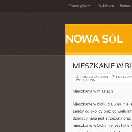
Archiwum
Fiorent
Strona główna
NOWA SÓL
MIESZKANIE W 
POSTED BY ADMIN
POSTED ON 
WYŁĄCZONA
Mieszkania w miastach
Mieszkanie w bloku dla wielu nie
zależy od okolicy oraz od wielu in
dzielnicy, jaka jest strzeżona or
mieszkanie w bloku nie jest takie 