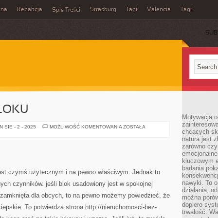
ina
Redakcja
Strasburg
Tagi
Valencia
Tagi
Spis Treści
SUB
BLOKU
Motywacja o
zainteresow
MIESZKANIE
SIE - 2 - 2025
MOŻLIWOŚĆ KOMENTOWANIA
ZOSTAŁA
chcących sku
W
BLOKU
natura jest 
zarówno czyn
emocjonalne
kluczowym el
badania poka
 jest czymś użytecznym i na pewno właściwym. Jednak to
konsekwencja
nawyki. To o
nych czynników. jeśli blok usadowiony jest w spokojnej
działania, o
az zamknięta dla obcych, to na pewno możemy powiedzieć, że
można porówn
dopiero sys
kiepskie. To potwierdza strona http://nieruchomosci-bez-
trwałość. W