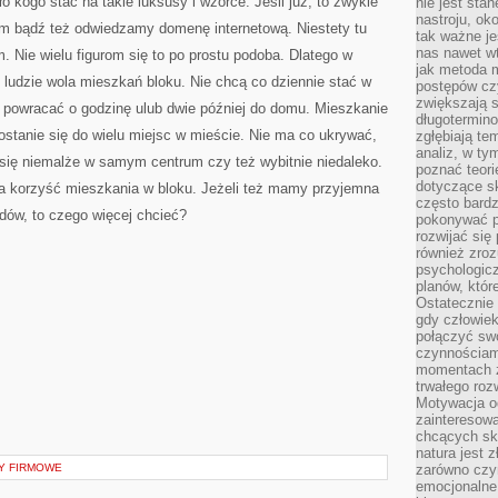
 kogo stać na takie luksusy i wzorce. Jeśli już, to zwykle
nie jest sta
nastroju, ok
 bądź też odwiedzamy domenę internetową. Niestety tu
tak ważne je
nas nawet wt
. Nie wielu figurom się to po prostu podoba. Dlatego w
jak metoda 
udzie wola mieszkań bloku. Nie chcą co dziennie stać w
postępów czy
zwiększają s
 powracać o godzinę ulub dwie później do domu. Mieszkanie
długotermino
stanie się do wielu miejsc w mieście. Nie ma co ukrywać,
zgłębiają tem
analiz, w t
 się niemalże w samym centrum czy też wybitnie niedaleko.
poznać teori
dotyczące sk
na korzyść mieszkania w bloku. Jeżeli też mamy przyjemna
często bardz
dów, to czego więcej chcieć?
pokonywać p
rozwijać się
również zro
psychologic
planów, któr
Ostatecznie 
gdy człowiek 
połączyć sw
czynnościami
momentach z
trwałego roz
Motywacja o
zainteresow
chcących sku
natura jest 
Y FIRMOWE
zarówno czyn
emocjonalne