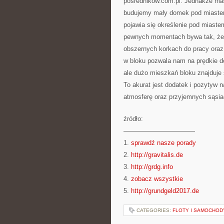
posrednikow.com.pl. Jednakże mało
budujemy mały domek pod miastem
pojawia się określenie pod miastem
pewnych momentach bywa tak, że l
obszernych korkach do pracy oraz
w bloku pozwala nam na prędkie do
ale dużo mieszkań bloku znajduje
To akurat jest dodatek i pozytyw 
atmosferę oraz przyjemnych sąsia
źródło:
———————————
1.
sprawdź nasze porady
2.
http://gravitalis.de
3.
http://grdg.info
4.
zobacz wszystkie
5.
http://grundgeld2017.de
CATEGORIES:
FLOTY I SAMOCHOD