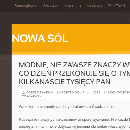
Archiwum
Fiorentina
Redakcja
Strona główna
Spis Treści
NOWA SÓL
MODNIE, NIE ZAWSZE ZNACZY W
CO DZIEŃ PRZEKONUJE SIĘ O TY
KILKANAŚCIE TYSIĘCY PAŃ
POSTED BY ADMIN
POSTED ON LIP - 14 - 2025
MOŻLIWOŚĆ 
WYŁĄCZONA
Wszelkie te elementy są dosyć kultowe ze Świata sztuki
Kupowanie należytych akcesoriów to spore wyzwanie. Nie każda 
poradę z limitami jakie dotyczą wybierania dla siebie właściwych d