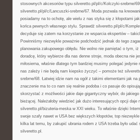
stosownych akcesoriów typu silveretto.pl/pl/c/Kolczyki-srebrne/69
silveretto.pl/pl/c/Lancuszki-srebrne/67. Moda pozwala na kreowan
posiadamy na to ochotę, ale wielu z nas styka się z kłopotami ja
końca pewnych własnego stylu. Sprawdź silveretto.pl/pl/c/Komple
decyduje się zatem na korzystanie ze wsparcia ekspertów – takich 
Powinniśmy niezwykle poważnie podchodzić jednak do tego zagad
planowania zakupowego obłędu. Nie wolno nie pamiętać o tym, i
doradcę, który wybierze dla nas denne stroje, moda obecna nie je
miłosierna, właśnie dlatego tym bardziej musimy polegać jedynie 
nas zależy i nie będą nam kiepsko życzyć – pomoże też silveretto.
srebrne/68. Łatwiej idzie nam na ogół z takimi elementami jak na p
znaczenie ma to co nam się realnie podoba i co pasuje do opisują
skorzystać z możliwości jakie daje gigantyczny wybór, do jakieg
bieżącej. Należałoby wiedzieć jak dużo interesujących opcji daje
silveretto.pl/bizuteria-meska w XXI wieku. To właśnie dzięki Inte
swoje szafy nawet w USA bez większych kłopotów, top niezwykle 
kilka lat temu, by zakupić ubrania rodem z USA trzeba było udać
silveretto.pl.