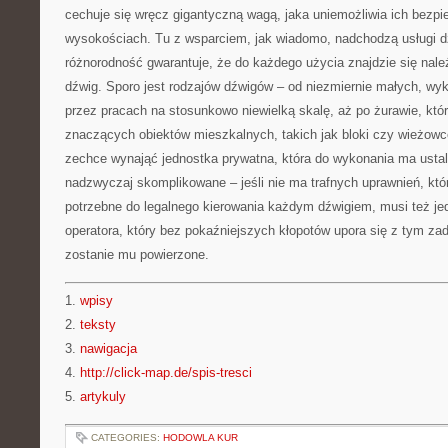
cechuje się wręcz gigantyczną wagą, jaka uniemożliwia ich bezp
wysokościach. Tu z wsparciem, jak wiadomo, nadchodzą usługi dź
różnorodność gwarantuje, że do każdego użycia znajdzie się nal
dźwig. Sporo jest rodzajów dźwigów – od niezmiernie małych, w
przez pracach na stosunkowo niewielką skalę, aż po żurawie, kt
znaczących obiektów mieszkalnych, takich jak bloki czy wieżowce
zechce wynająć jednostka prywatna, która do wykonania ma ustal
nadzwyczaj skomplikowane – jeśli nie ma trafnych uprawnień, któ
potrzebne do legalnego kierowania każdym dźwigiem, musi też je
operatora, który bez pokaźniejszych kłopotów upora się z tym za
zostanie mu powierzone.
1.
wpisy
2.
teksty
3.
nawigacja
4.
http://click-map.de/spis-tresci
5.
artykuly
CATEGORIES:
HODOWLA KUR