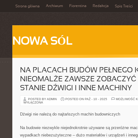
Archiwum
Fiorentina
Redakcja
Strona główna
Spis Treści
NOWA SÓL
NA PLACACH BUDÓW PEŁNEGO 
NIEOMALŻE ZAWSZE ZOBACZYĆ 
STANIE DŹWIGI I INNE MACHINY
POSTED BY ADMIN
POSTED ON PAŹ - 10 - 2025
MOŻLIWOŚĆ 
WYŁĄCZONA
Dźwigi nie należą do najtańszych machin budowniczych
Na budowie niezwykle niejednokrotnie używane są przeróżne machi
wypadkach niebezużyteczne – dużo materiałów i urządzeń i inneg