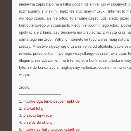
niedawna zaprzątało nam kilka godzin dziennie, lub w skrajnych 
rozmawiamy z bliskimi, bądź też słuchamy muzyki. Internet to 
wolnego czasu, ale nie tylko. To smutne część ludzi siedzi prze
komputerowego w sytuacjach, kiedy nie powinni tego robić, albow
spotkać się z kimś, czy teściowa ma przyjechać z wizytą oraz na
sama tego nie zrobi. Witryny internetowe typu warez mają naturaln
rzeczy. Mnóstwo słyszy się o uzależnieniu od alkoholu, papierosó
również pracoholikami. Do tego wszystkiego doszedł jakiś czas t
długim przesiadywaniem na Internecie, a konkretniej chodzi o witr
tyle, że do końca życia moglibyśmy wchodzić codziennie na kilka
witryn.
źródło:
———————————
1.
http://erdgarten-biosupermarkt.de
2.
artykuł tutaj
3.
przeczytaj więcej
4.
przejdź do strony
5.
http://etsv-fortuna-glueckstadt.de