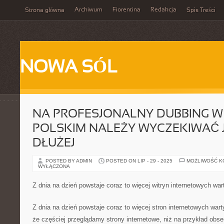
Archiwum
Fiorentina
Redakcja
Strona główna
Spis Treści
NOWA SÓL
NA PROFESJONALNY DUBBING W
POLSKIM NALEŻY WYCZEKIWAĆ 
DŁUŻEJ
POSTED BY ADMIN
POSTED ON LIP - 29 - 2025
MOŻLIWOŚĆ 
WYŁĄCZONA
Z dnia na dzień powstaje coraz to więcej witryn internetowych wa
Z dnia na dzień powstaje coraz to więcej stron internetowych war
że częściej przeglądamy strony internetowe, niż na przykład obse