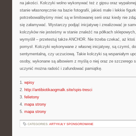
na jakości. Kolczyki wolno wykonywać też z gipsu oraz wypalone
stanie własnoręcznie na bazie fotografii, jakieś małe i lekkie figur
potrzebowalibyśmy mieć są w limitowanej serii oraz kiedy nie zdą
się załamywać. Wystarczy podjąć inicjatywę i zrealizować je sam
kolczyków nie jesteśmy w stanie znaleźć na półkach sklepowych, 
wymyślił – przetestuj także ANCHOR. Nie trzeba czekać, aż ktoś
pomysł. Kolczyki wykonywane z własnej inicjatywy, są czymś, 
sentymentalną, czy uczuciową. Takie kolczyki są wspaniałym upo
osoby, wykonane są albowiem z myślą o niej oraz ze szczerego 
uczynić można radość i zafundować pamiątkę.
1.
wpisy
2.
http://antibiotikaogmalk.site/spis-tresci
3.
felietony
4.
mapa strony
5.
mapa strony
CATEGORIES:
ARTYKUŁY SPONSOROWANE