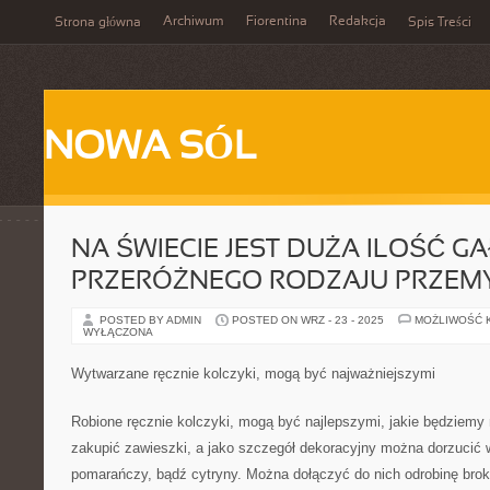
Archiwum
Fiorentina
Redakcja
Strona główna
Spis Treści
NOWA SÓL
NA ŚWIECIE JEST DUŻA ILOŚĆ GA
PRZERÓŻNEGO RODZAJU PRZEM
POSTED BY ADMIN
POSTED ON WRZ - 23 - 2025
MOŻLIWOŚĆ 
WYŁĄCZONA
Wytwarzane ręcznie kolczyki, mogą być najważniejszymi
Robione ręcznie kolczyki, mogą być najlepszymi, jakie będziemy 
zakupić zawieszki, a jako szczegół dekoracyjny można dorzucić 
pomarańczy, bądź cytryny. Można dołączyć do nich odrobinę brok