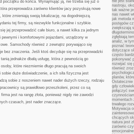
nie jest sta
d początku do końca. Wynajmując ją, nie trzeba się już o
nastroju, ok
, która przeprowadza zarówno klientów jacy pozyskują nowe
tak ważne je
nas nawet wt
, które zmieniają swoją lokalizację, na dogodniejszą.
jak metoda 
aniu tej firmy, są niezwykle funkcjonalne i szybkie.
postępów czy
zwiększają s
się jej przeprowadzić całe biuro, a nawet kilka za jednym
długotermino
zgłębiają tem
i pewnymi i komfortowymi pojazdami, urządzony w
analiz, w t
zowe. Samochody również z zewnątrz porywająco się
poznać teori
dotyczące sk
aje bez znaczenia. Jeśli ktoś decyduje się na przeprowadzki
często bardz
tanią jednakże dbałą usługę, która z pewnością go
pokonywać p
rozwijać się
 osoby, które niezmiernie długo pracują na swoich
również zro
psychologic
 sobie duże doświadczenie, a ich siła fizyczna jest
planów, któr
radzą sobie z noszeniem nawet nader dużych rzeczy, rodzaju
Ostatecznie 
gdy człowiek 
racownicy są prawidłowo przeszkoleni, przez co są
połączyć sw
a firma jest na rangę złota, ponieważ nigdy nie zawodzi
czynnościami
momentach z
nych czasach, jest nader znaczące.
trwałego roz
Motywacja o
zainteresow
chcących sku
natura jest 
zarówno czyn
emocjonalne