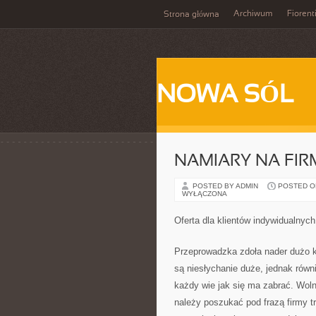
Archiwum
Fiorent
Strona główna
NOWA SÓL
NAMIARY NA FI
POSTED BY ADMIN
POSTED ON 
WYŁĄCZONA
Oferta dla klientów indywidualnych 
Przeprowadzka zdoła nader dużo ko
są niesłychanie duże, jednak równi
każdy wie jak się ma zabrać. Wol
należy poszukać pod frazą firmy 