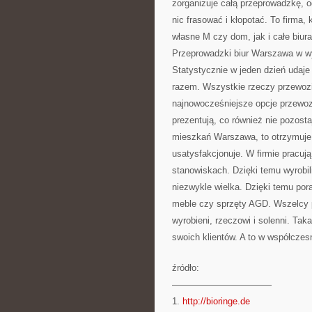
zorganizuje całą przeprowadzkę, o
nic frasować i kłopotać. To firma
własne M czy dom, jak i całe biura
Przeprowadzki biur Warszawa w wyd
Statystycznie w jeden dzień udaje 
razem. Wszystkie rzeczy przewoz
najnowocześniejsze opcje przewo
prezentują, co również nie pozost
mieszkań Warszawa, to otrzymuje 
usatysfakcjonuje. W firmie pracują
stanowiskach. Dzięki temu wyrobili
niezwykle wielka. Dzięki temu po
meble czy sprzęty AGD. Wszelcy p
wyrobieni, rzeczowi i solenni. Tak
swoich klientów. A to w współczes
źródło:
———————————
1.
http://bioringe.de