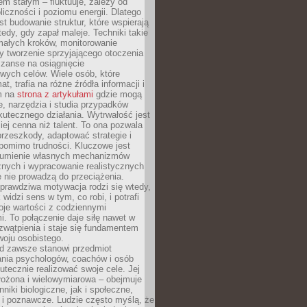
nem stałym – fluktuuje, zależy od
oliczności i poziomu energii. Dlatego
st budowanie struktur, które wspierają
edy, gdy zapał maleje. Techniki takie
małych kroków, monitorowanie
 tworzenie sprzyjającego otoczenia
zanse na osiągnięcie
wych celów. Wiele osób, które
at, trafia na różne źródła informacji i
ym na
strona z artykułami
gdzie mogą
e, narzędzia i studia przypadków
utecznego działania. Wytrwałość jest
iej cenna niż talent. To ona pozwala
rzeszkody, adaptować strategie i
 pomimo trudności. Kluczowe jest
zumienie własnych mechanizmów
znych i wypracowanie realistycznych
e nie prowadzą do przeciążenia.
prawdziwa motywacja rodzi się wtedy,
widzi sens w tym, co robi, i potrafi
oje wartości z codziennymi
. To połączenie daje siłę nawet w
wątpienia i staje się fundamentem
woju osobistego.
d zawsze stanowi przedmiot
ania psychologów, coachów i osób
tecznie realizować swoje cele. Jej
złożona i wielowymiarowa – obejmuje
niki biologiczne, jak i społeczne,
 i poznawcze. Ludzie często myślą, że