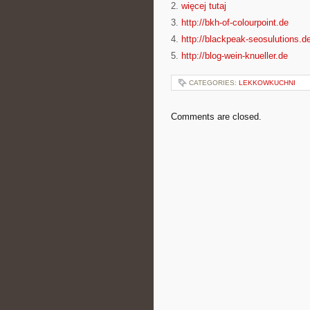
2.
więcej tutaj
3.
http://bkh-of-colourpoint.de
4.
http://blackpeak-seosulutions.d
5.
http://blog-wein-knueller.de
CATEGORIES:
LEKKOWKUCHNI
Comments are closed.