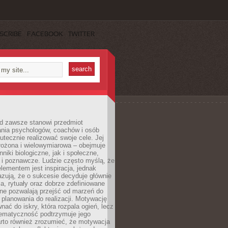
SCRIBE
FACEBOOK
TWITTER
d zawsze stanowi przedmiot
ania psychologów, coachów i osób
tecznie realizować swoje cele. Jej
złożona i wielowymiarowa – obejmuje
niki biologiczne, jak i społeczne,
 i poznawcze. Ludzie często myślą, że
ementem jest inspiracja, jednak
zują, że o sukcesie decyduje głównie
, rytuały oraz dobrze zdefiniowane
ne pozwalają przejść od marzeń do
d planowania do realizacji. Motywację
ać do iskry, która rozpala ogień, lecz
tematyczność podtrzymuje jego
arto również zrozumieć, że motywacja