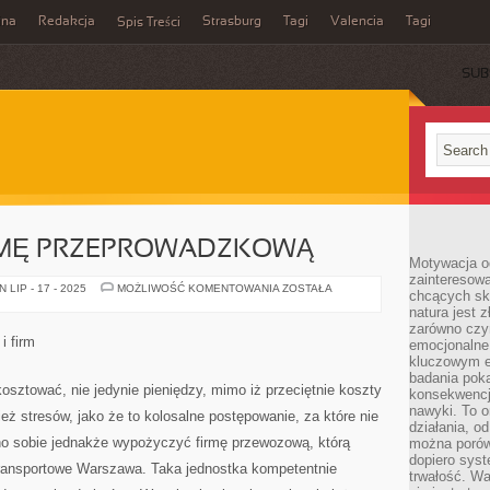
ina
Redakcja
Strasburg
Tagi
Valencia
Tagi
Spis Treści
SUB
RMĘ PRZEPROWADZKOWĄ
Motywacja o
zainteresow
NAMIARY
LIP - 17 - 2025
MOŻLIWOŚĆ KOMENTOWANIA
ZOSTAŁA
chcących sku
NA
natura jest 
FIRMĘ
PRZEPROWADZKOWĄ
zarówno czyn
i firm
emocjonalne
kluczowym el
badania poka
sztować, nie jedynie pieniędzy, mimo iż przeciętnie koszty
konsekwencja
nawyki. To o
eż stresów, jako że to kolosalne postępowanie, za które nie
działania, o
no sobie jednakże wypożyczyć firmę przewozową, którą
można porówn
dopiero sys
transportowe Warszawa. Taka jednostka kompetentnie
trwałość. W