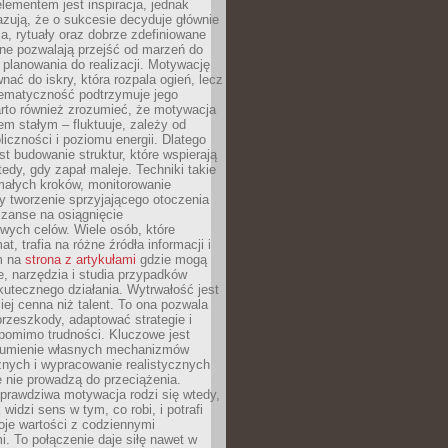
ementem jest inspiracja, jednak
zują, że o sukcesie decyduje głównie
, rytuały oraz dobrze zdefiniowane
ne pozwalają przejść od marzeń do
d planowania do realizacji. Motywację
ać do iskry, która rozpala ogień, lecz
tematyczność podtrzymuje jego
arto również zrozumieć, że motywacja
nem stałym – fluktuuje, zależy od
oliczności i poziomu energii. Dlatego
st budowanie struktur, które wspierają
edy, gdy zapał maleje. Techniki takie
małych kroków, monitorowanie
 tworzenie sprzyjającego otoczenia
zanse na osiągnięcie
wych celów. Wiele osób, które
at, trafia na różne źródła informacji i
ym na
strona z artykułami
gdzie mogą
e, narzędzia i studia przypadków
utecznego działania. Wytrwałość jest
iej cenna niż talent. To ona pozwala
rzeszkody, adaptować strategie i
 pomimo trudności. Kluczowe jest
zumienie własnych mechanizmów
znych i wypracowanie realistycznych
e nie prowadzą do przeciążenia.
prawdziwa motywacja rodzi się wtedy,
widzi sens w tym, co robi, i potrafi
oje wartości z codziennymi
. To połączenie daje siłę nawet w