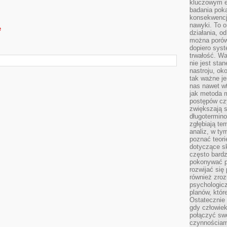
kluczowym el
badania poka
konsekwencja
nawyki. To o
e
działania, o
można porówn
dopiero sys
trwałość. W
nie jest sta
nastroju, ok
tak ważne je
nas nawet wt
jak metoda 
postępów czy
zwiększają s
długotermino
zgłębiają tem
analiz, w t
poznać teori
dotyczące sk
często bardz
pokonywać p
rozwijać się
również zro
psychologic
planów, któr
Ostatecznie 
gdy człowiek 
połączyć sw
czynnościami