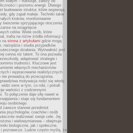
nem stałym – fluktuuje, zależy od
oliczności i poziomu energii. Dlatego
st budowanie struktur, które wspierają
edy, gdy zapał maleje. Techniki takie
małych kroków, monitorowanie
 tworzenie sprzyjającego otoczenia
zanse na osiągnięcie
wych celów. Wiele osób, które
at, trafia na różne źródła informacji i
ym na
strona z artykułami
gdzie mogą
e, narzędzia i studia przypadków
utecznego działania. Wytrwałość jest
iej cenna niż talent. To ona pozwala
rzeszkody, adaptować strategie i
 pomimo trudności. Kluczowe jest
zumienie własnych mechanizmów
znych i wypracowanie realistycznych
e nie prowadzą do przeciążenia.
prawdziwa motywacja rodzi się wtedy,
widzi sens w tym, co robi, i potrafi
oje wartości z codziennymi
. To połączenie daje siłę nawet w
wątpienia i staje się fundamentem
woju osobistego.
d zawsze stanowi przedmiot
ania psychologów, coachów i osób
tecznie realizować swoje cele. Jej
złożona i wielowymiarowa – obejmuje
niki biologiczne, jak i społeczne,
 i poznawcze. Ludzie często myślą, że