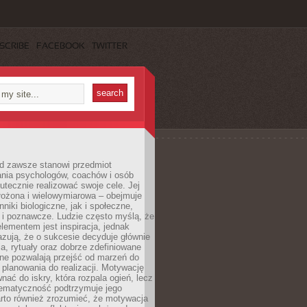
SCRIBE
FACEBOOK
TWITTER
d zawsze stanowi przedmiot
ania psychologów, coachów i osób
tecznie realizować swoje cele. Jej
złożona i wielowymiarowa – obejmuje
niki biologiczne, jak i społeczne,
 i poznawcze. Ludzie często myślą, że
ementem jest inspiracja, jednak
zują, że o sukcesie decyduje głównie
, rytuały oraz dobrze zdefiniowane
ne pozwalają przejść od marzeń do
d planowania do realizacji. Motywację
ać do iskry, która rozpala ogień, lecz
tematyczność podtrzymuje jego
arto również zrozumieć, że motywacja