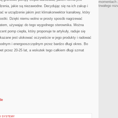
momentach z
trwałego roz
zenia, jakie są niezawodne. Decydując się na ich zakup i
ać w urządzenie jakim jest klimakonwektor kanałowy, który
dnostki. Dzięki niemu wolno w prosty sposób nagrzewać
 latem, używając do tego wygodnego sterownika. Można
ent pomp ciepła, który proponuje te artykuły, raduje się
kazane jest ulokować oczywiście w jego produkty i radować
godnym i energooszczędnym przez bardzo długi okres. Bo
et przez 20-25 lat, a wskutek tego całkiem długi szmat
de
I SYSTEMY