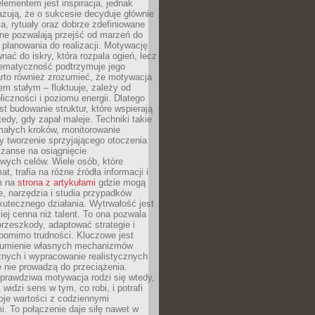
ementem jest inspiracja, jednak
zują, że o sukcesie decyduje głównie
, rytuały oraz dobrze zdefiniowane
ne pozwalają przejść od marzeń do
d planowania do realizacji. Motywację
ać do iskry, która rozpala ogień, lecz
tematyczność podtrzymuje jego
arto również zrozumieć, że motywacja
nem stałym – fluktuuje, zależy od
oliczności i poziomu energii. Dlatego
st budowanie struktur, które wspierają
edy, gdy zapał maleje. Techniki takie
małych kroków, monitorowanie
 tworzenie sprzyjającego otoczenia
zanse na osiągnięcie
wych celów. Wiele osób, które
at, trafia na różne źródła informacji i
ym na
strona z artykułami
gdzie mogą
e, narzędzia i studia przypadków
utecznego działania. Wytrwałość jest
iej cenna niż talent. To ona pozwala
rzeszkody, adaptować strategie i
 pomimo trudności. Kluczowe jest
zumienie własnych mechanizmów
znych i wypracowanie realistycznych
e nie prowadzą do przeciążenia.
prawdziwa motywacja rodzi się wtedy,
widzi sens w tym, co robi, i potrafi
oje wartości z codziennymi
. To połączenie daje siłę nawet w