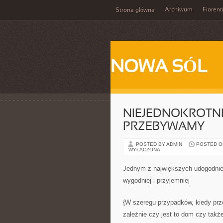
Archiwum
Fiorent
Strona główna
NOWA SÓL
NIEJEDNOKROTNI
PRZEBYWAMY
POSTED BY ADMIN
POSTED ON 
WYŁĄCZONA
Jednym z największych udogodnie
wygodniej i przyjemniej
{W szeregu przypadków, kiedy prz
zależnie czy jest to dom czy tak