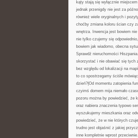
kąty stają się wyłącznie miejscem
jednak przenigdy nie jest za późn
również wiele oryginalnych i pozy
choćby zmiana koloru ścian czy za
wnętrza. Inwencja jest bowiem ni
nie tylko czujemy się odpowiedni
bowiem jak wiadomo, obecna sytua
Sprawdź nieruchomości Hiszpania.
skorzystać i nie obawiać się tych
bez względu od lokalizacji na mapi
to co spostrzegamy ściśle mówią
dzień?|Od momentu zatopienia fun
czyimś domem mija niemało czasu
pozoru można by powiedzieć, że k
oraz nabiera znaczenia typowo sen
wyszukujemy mieszkania oraz odw
powiedzieć, że w nie których czuj
trudno jest objaśnić z jakiej przy
inne kompletnie wprost przeciwnie