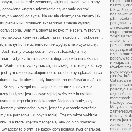
nie jest sta
 pobytu, na jakie nie zwracamy większej uwagi. Na zmiany
nastroju, ok
o, odnowione wnętrza mieszkania są w stanie wnieść
tak ważne je
nas nawet wt
tywnych emocji do życia. Nawet nie gigantyczne zmiany jak
jak metoda 
postępów czy
kupienie kilku drobnych akcesoriów, zmienia wystrój
zwiększają s
e ograniczona. Dom ma obowiązek być miejscem, w którym
długotermino
zgłębiają tem
o, jednakowoż który jest także naszym osobistym sukcesem,
analiz, w t
cja na rynku nieruchomości nie wygląda najprzyzwoiciej.
poznać teori
dotyczące sk
 Jeśli mamy okazję coś zmienić, należałoby z niej
często bardz
pokonywać p
 zmian. Dotyczy to niemalże każdego aspektu mieszkania,
rozwijać się
e. Warto nieraz zatrzymać się na chwilę oraz rozejrzeć, czy
również zro
psychologic
c jest tym czego oczekujemy oraz co chcemy oglądać na co
planów, któr
damentów do chwili, kiedy budynek ma możliwość stać się
Ostatecznie 
gdy człowiek 
. Każdy szczegół ma swoje miejsce oraz znacznie. Z
połączyć sw
czynnościami
ażdy budynek jest najzwyczajniej w świecie budynkiem
momentach z
tymentalnego dla jego lokatorów. Niejednokrotnie, gdy
trwałego roz
Motywacja o
iedzamy różnorodne lokale, jesteśmy w stanie wyraźnie
zainteresow
emy się porządnie, w innych mniej. Często także wybitnie
chcących sku
natura jest 
czyny. Nie które wnętrza zachęcają, aby do nich powracać
zarówno czyn
emocjonalne
. Świadczy to o tym, że każdy dom posiada swój charakter,