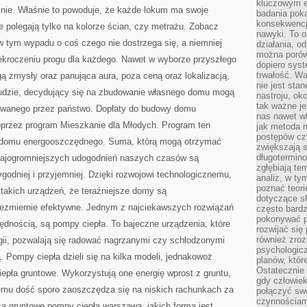
kluczowym el
nie. Właśnie to powoduje, że każde lokum ma swoje
badania poka
konsekwencja
ie polegają tylko na kolorze ścian, czy metrażu. Zobacz
nawyki. To o
w tym wypadu o coś czego nie dostrzega się, a niemniej
działania, o
można porówn
zekroczeniu progu dla każdego. Nawet w wyborze przyszłego
dopiero sys
trwałość. W
 zmysły oraz panująca aura, poza ceną oraz lokalizacją,
nie jest sta
i ludzie, decydujący się na zbudowanie własnego domu mogą
nastroju, ok
tak ważne je
towanego przez państwo. Dopłaty do budowy domu
nas nawet wt
oprzez program Mieszkanie dla Młodych. Program ten
jak metoda 
postępów czy
o domu energooszczędnego. Suma, którą mogą otrzymać
zwiększają s
długotermino
 najogromniejszych udogodnień naszych czasów są
zgłębiają tem
ygodniej i przyjemniej. Dzięki rozwojowi technologicznemu,
analiz, w t
poznać teori
akich urządzeń, że teraźniejsze domy są
dotyczące sk
iezmiernie efektywne. Jednym z najciekawszych rozwiązań
często bardz
pokonywać p
nością, są pompy ciepła. To bajeczne urządzenia, które
rozwijać się
również zro
ii, pozwalają się radować nagrzanymi czy schłodzonymi
psychologic
 Pompy ciepła dzieli się na kilka modeli, jednakowoż
planów, któr
Ostatecznie 
iepła gruntowe. Wykorzystują one energię wprost z gruntu,
gdy człowiek 
temu dość sporo zaoszczędza się na niskich rachunkach za
połączyć sw
czynnościami
są gruntowe pompy ciepła warszawa, jakich forma jest