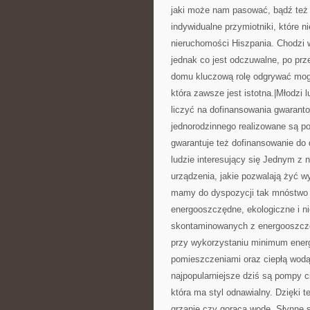
jaki może nam pasować, bądź też 
indywidualne przymiotniki, które n
nieruchomości Hiszpania. Chodzi 
jednak co jest odczuwalne, po pr
domu kluczową rolę odgrywać mogą
która zawsze jest istotna.|Młodz
liczyć na dofinansowania gwaran
jednorodzinnego realizowane są p
gwarantuje też dofinansowanie d
ludzie interesujący się Jednym z
urządzenia, jakie pozwalają żyć w
mamy do dyspozycji tak mnóstwo t
energooszczędne, ekologiczne i n
skontaminowanych z energooszczęd
przy wykorzystaniu minimum energ
pomieszczeniami oraz ciepłą wodą.
najpopularniejsze dziś są pompy c
która ma styl odnawialny. Dzięki 
grzanie czy gorącą wodę. Słynne 