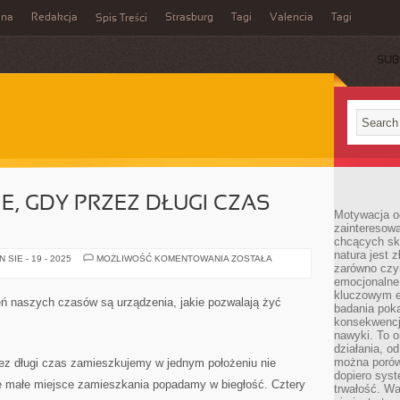
ina
Redakcja
Strasburg
Tagi
Valencia
Tagi
Spis Treści
SUB
E, GDY PRZEZ DŁUGI CZAS
Motywacja o
zainteresow
chcących sku
natura jest 
NIEJEDNOKROTNIE,
SIE - 19 - 2025
MOŻLIWOŚĆ KOMENTOWANIA
ZOSTAŁA
zarówno czyn
GDY
PRZEZ
emocjonalne
DŁUGI
kluczowym el
CZAS
ń naszych czasów są urządzenia, jakie pozwalają żyć
PRZEBYWAMY
badania poka
konsekwencja
nawyki. To o
działania, o
można porówn
ez długi czas zamieszkujemy w jednym położeniu nie
dopiero sys
że małe miejsce zamieszkania popadamy w biegłość. Cztery
trwałość. W