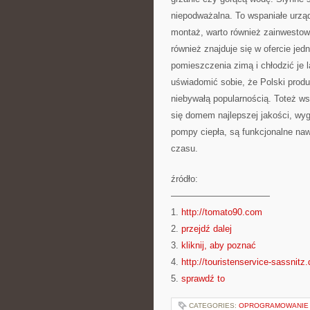
niepodważalna. To wspaniałe urząd
montaż, warto również zainwestow
również znajduje się w ofercie je
pomieszczenia zimą i chłodzić je
uświadomić sobie, że Polski produc
niebywałą popularnością. Toteż ws
się domem najlepszej jakości, wy
pompy ciepła, są funkcjonalne naw
czasu.
źródło:
———————————
1.
http://tomato90.com
2.
przejdź dalej
3.
kliknij, aby poznać
4.
http://touristenservice-sassnitz.
5.
sprawdź to
CATEGORIES:
OPROGRAMOWANIE 