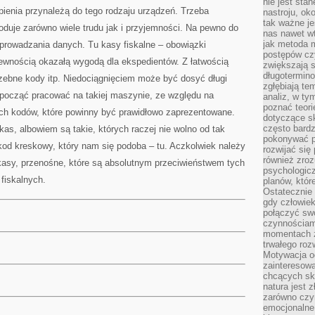
nie jest sta
tpienia przynależą do tego rodzaju urządzeń. Trzeba
nastroju, ok
tak ważne je
duje zarówno wiele trudu jak i przyjemności. Na pewno do
nas nawet wt
jak metoda 
wprowadzania danych. Tu kasy fiskalne – obowiązki
postępów czy
pewnością okazałą wygodą dla ekspedientów. Z łatwością
zwiększają s
długotermino
ebne kody itp. Niedociągnięciem może być dosyć długi
zgłębiają tem
zpocząć pracować na takiej maszynie, ze względu na
analiz, w t
poznać teori
ch kodów, które powinny być prawidłowo zaprezentowane.
dotyczące sk
często bardz
s, albowiem są takie, których raczej nie wolno od tak
pokonywać p
kod kreskowy, który nam się podoba – tu. Aczkolwiek należy
rozwijać się
również zro
e kasy, przenośne, które są absolutnym przeciwieństwem tych
psychologic
fiskalnych.
planów, któr
Ostatecznie 
gdy człowiek 
połączyć sw
czynnościami
momentach z
trwałego roz
Motywacja o
zainteresow
chcących sku
natura jest 
zarówno czyn
emocjonalne