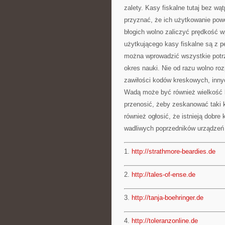
zalety. Kasy fiskalne tutaj bez wą
przyznać, że ich użytkowanie powo
błogich wolno zaliczyć prędkość 
użytkującego kasy fiskalne są z 
można wprowadzić wszystkie potrz
okres nauki. Nie od razu wolno ro
zawiłości kodów kreskowych, inny
Wadą może być również wielkość ka
przenosić, żeby zeskanować taki 
również ogłosić, że istnieją dobr
wadliwych poprzedników urządzeń 
1.
http://strathmore-beardies.de
2.
http://tales-of-ense.de
3.
http://tanja-boehringer.de
4.
http://toleranzonline.de