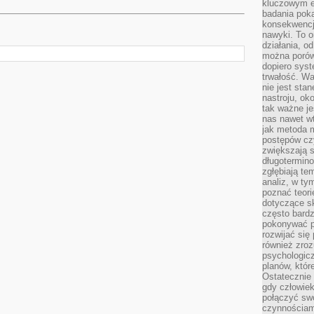
kluczowym el
badania poka
konsekwencja
nawyki. To o
działania, o
można porówn
dopiero sys
trwałość. W
nie jest sta
nastroju, ok
tak ważne je
nas nawet wt
jak metoda 
postępów czy
zwiększają s
długotermino
zgłębiają tem
analiz, w t
poznać teori
dotyczące sk
często bardz
pokonywać p
rozwijać się
również zro
psychologic
planów, któr
Ostatecznie 
gdy człowiek 
połączyć sw
czynnościami