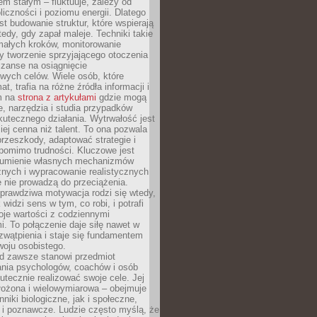
nem stałym – fluktuuje, zależy od
oliczności i poziomu energii. Dlatego
st budowanie struktur, które wspierają
edy, gdy zapał maleje. Techniki takie
małych kroków, monitorowanie
 tworzenie sprzyjającego otoczenia
zanse na osiągnięcie
wych celów. Wiele osób, które
at, trafia na różne źródła informacji i
ym na
strona z artykułami
gdzie mogą
e, narzędzia i studia przypadków
utecznego działania. Wytrwałość jest
iej cenna niż talent. To ona pozwala
rzeszkody, adaptować strategie i
 pomimo trudności. Kluczowe jest
zumienie własnych mechanizmów
znych i wypracowanie realistycznych
e nie prowadzą do przeciążenia.
prawdziwa motywacja rodzi się wtedy,
widzi sens w tym, co robi, i potrafi
oje wartości z codziennymi
. To połączenie daje siłę nawet w
wątpienia i staje się fundamentem
woju osobistego.
d zawsze stanowi przedmiot
ania psychologów, coachów i osób
tecznie realizować swoje cele. Jej
złożona i wielowymiarowa – obejmuje
niki biologiczne, jak i społeczne,
 i poznawcze. Ludzie często myślą, że