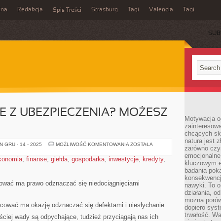
ina
Redakcja
Strasburg
Tagi
Valencia
Tagi
Spis Treści
SUB
 Z UBEZPIECZENIA? MOŻESZ
Motywacja o
zainteresow
chcących sku
natura jest 
NIEZADOWOLENIE
 GRU - 14 - 2025
MOŻLIWOŚĆ KOMENTOWANIA
ZOSTAŁA
zarówno czyn
Z
UBEZPIECZENIA?
emocjonalne
konomia
,
finanse
,
giełda
,
gospodarka
,
inwestycje
,
kredyty
,
MOŻESZ
kluczowym el
JE
badania poka
ZMIENIĆ
konsekwencja
cować ma prawo odznaczać się niedociągnięciami
nawyki. To o
działania, o
można porówn
acować ma okazję odznaczać się defektami i niesłychanie
dopiero sys
trwałość. W
ściej wady są odpychające, tudzież przyciągają nas ich