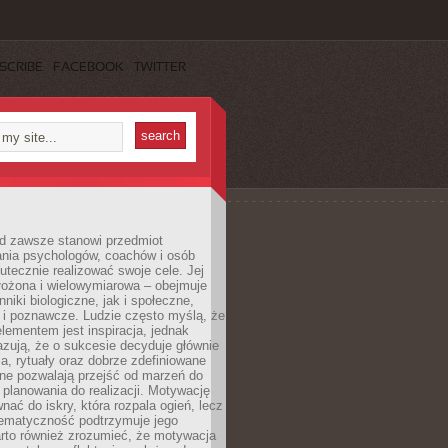
SCRIBE
FACEBOOK
TWITTER
d zawsze stanowi przedmiot
ania psychologów, coachów i osób
tecznie realizować swoje cele. Jej
złożona i wielowymiarowa – obejmuje
niki biologiczne, jak i społeczne,
 i poznawcze. Ludzie często myślą, że
ementem jest inspiracja, jednak
zują, że o sukcesie decyduje głównie
, rytuały oraz dobrze zdefiniowane
ne pozwalają przejść od marzeń do
d planowania do realizacji. Motywację
ać do iskry, która rozpala ogień, lecz
tematyczność podtrzymuje jego
arto również zrozumieć, że motywacja