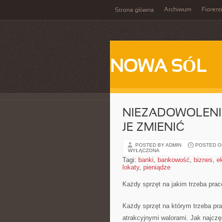
Archiwum
Fiorent
Strona główna
NOWA SÓL
NIEZADOWOLENIE
JE ZMIENIĆ
POSTED BY ADMIN
POSTED ON
WYŁĄCZONA
Tagi:
banki
,
bankowość
,
biznes
,
e
lokaty
,
pieniądze
Każdy sprzęt na jakim trzeba pra
Każdy sprzęt na którym trzeba pr
atrakcyjnymi walorami. Jak najczę