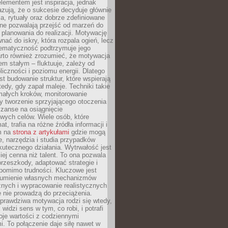
ementem jest inspiracja, jednak
zują, że o sukcesie decyduje głównie
, rytuały oraz dobrze zdefiniowane
ne pozwalają przejść od marzeń do
d planowania do realizacji. Motywację
ać do iskry, która rozpala ogień, lecz
tematyczność podtrzymuje jego
arto również zrozumieć, że motywacja
nem stałym – fluktuuje, zależy od
oliczności i poziomu energii. Dlatego
st budowanie struktur, które wspierają
edy, gdy zapał maleje. Techniki takie
małych kroków, monitorowanie
 tworzenie sprzyjającego otoczenia
zanse na osiągnięcie
wych celów. Wiele osób, które
at, trafia na różne źródła informacji i
ym na
strona z artykułami
gdzie mogą
e, narzędzia i studia przypadków
utecznego działania. Wytrwałość jest
iej cenna niż talent. To ona pozwala
rzeszkody, adaptować strategie i
 pomimo trudności. Kluczowe jest
zumienie własnych mechanizmów
znych i wypracowanie realistycznych
e nie prowadzą do przeciążenia.
prawdziwa motywacja rodzi się wtedy,
widzi sens w tym, co robi, i potrafi
oje wartości z codziennymi
. To połączenie daje siłę nawet w