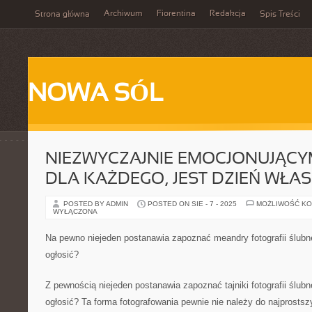
Archiwum
Fiorentina
Redakcja
Strona główna
Spis Treści
NOWA SÓL
NIEZWYCZAJNIE EMOCJONUJĄCY
DLA KAŻDEGO, JEST DZIEŃ WŁA
POSTED BY ADMIN
POSTED ON SIE - 7 - 2025
MOŻLIWOŚĆ K
WYŁĄCZONA
Na pewno niejeden postanawia zapoznać meandry fotografii ślubn
ogłosić?
Z pewnością niejeden postanawia zapoznać tajniki fotografii ślub
ogłosić? Ta forma fotografowania pewnie nie należy do najprost