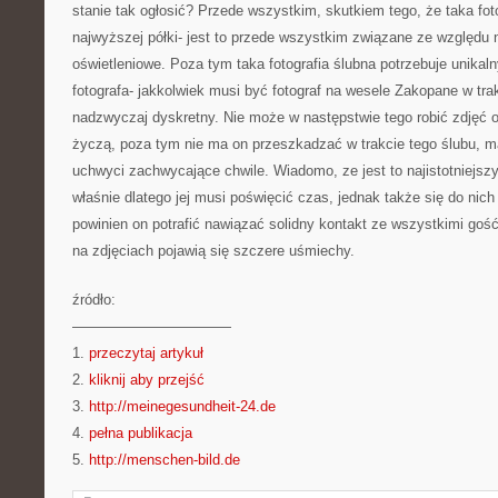
stanie tak ogłosić? Przede wszystkim, skutkiem tego, że taka fo
najwyższej półki- jest to przede wszystkim związane ze względu 
oświetleniowe. Poza tym taka fotografia ślubna potrzebuje unika
fotografa- jakkolwiek musi być fotograf na wesele Zakopane w tra
nadzwyczaj dyskretny. Nie może w następstwie tego robić zdjęć o
życzą, poza tym nie ma on przeszkadzać w trakcie tego ślubu, 
uchwyci zachwycające chwile. Wiadomo, ze jest to najistotniejszy
właśnie dlatego jej musi poświęcić czas, jednak także się do nic
powinien on potrafić nawiązać solidny kontakt ze wszystkimi gość
na zdjęciach pojawią się szczere uśmiechy.
źródło:
———————————
1.
przeczytaj artykuł
2.
kliknij aby przejść
3.
http://meinegesundheit-24.de
4.
pełna publikacja
5.
http://menschen-bild.de