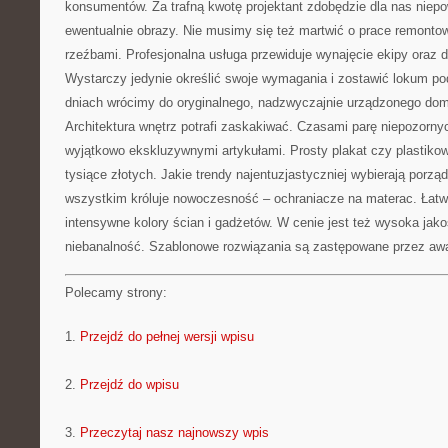
konsumentów. Za trafną kwotę projektant zdobędzie dla nas niepo
ewentualnie obrazy. Nie musimy się też martwić o prace remont
rzeźbami. Profesjonalna usługa przewiduje wynajęcie ekipy oraz d
Wystarczy jedynie określić swoje wymagania i zostawić lokum pod
dniach wrócimy do oryginalnego, nadzwyczajnie urządzonego do
Architektura wnętrz potrafi zaskakiwać. Czasami parę niepozorny
wyjątkowo ekskluzywnymi artykułami. Prosty plakat czy plastik
tysiące złotych. Jakie trendy najentuzjastyczniej wybierają porz
wszystkim króluje nowoczesność – ochraniacze na materac. Łatw
intensywne kolory ścian i gadżetów. W cenie jest też wysoka jako
niebanalność. Szablonowe rozwiązania są zastępowane przez aw
Polecamy strony:
1.
Przejdź do pełnej wersji wpisu
2.
Przejdź do wpisu
3.
Przeczytaj nasz najnowszy wpis