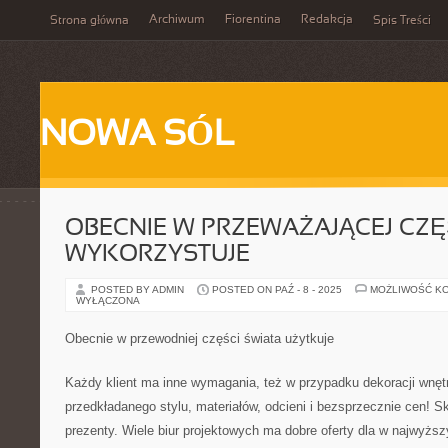
Archiwum
Fiorentina
Redakcja
Strona główna
Spis Treści
NOWA SÓL
OBECNIE W PRZEWAŻAJĄCEJ CZĘ
WYKORZYSTUJE
POSTED BY ADMIN
POSTED ON PAŹ - 8 - 2025
MOŻLIWOŚĆ K
WYŁĄCZONA
Obecnie w przewodniej części świata użytkuje
Każdy klient ma inne wymagania, też w przypadku dekoracji wnęt
przedkładanego stylu, materiałów, odcieni i bezsprzecznie cen! S
prezenty. Wiele biur projektowych ma dobre oferty dla w najwyżs