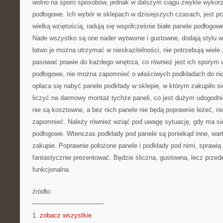
wolno na sporo sposobów, jednak w dalszym ciągu zwykle wykorzy
podłogowe. Ich wybór w sklepach w dzisiejszych czasach, jest p
wielką wziętością, radują się współcześnie białe panele podłogowe
Nade wszystko są one nader wytworne i gustowne, dodają stylu 
łatwo je można utrzymać w nieskazitelności, nie potrzebują wiele
pasować prawie do każdego wnętrza, co również jest ich sporym 
podłogowe, nie można zapomnieć o właściwych podkładach do ni
opłaca się nabyć panele podkłady w sklepie, w którym zakupiło 
liczyć na darmowy montaż tychże paneli, co jest dużym udogodni
nie są kosztowne, a bez nich panele nie będą poprawnie leżeć, n
zapomnieć. Należy również wziąć pod uwagę sytuację, gdy ma s
podłogowe. Wtenczas podkłady pod panele są poniekąd inne, wart
zakupie. Poprawnie położone panele i podkłady pod nimi, sprawią
fantastycznie prezentować. Będzie śliczna, gustowna, lecz prze
funkcjonalna.
źródło:
———————————
1.
zobacz wszystkie