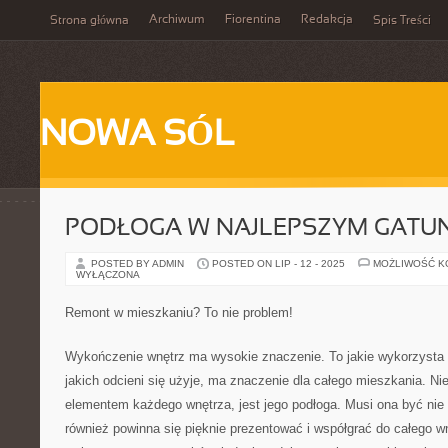
Archiwum
Fiorentina
Redakcja
Strona główna
Spis Treści
NOWA SÓL
PODŁOGA W NAJLEPSZYM GATU
POSTED BY ADMIN
POSTED ON LIP - 12 - 2025
MOŻLIWOŚĆ 
WYŁĄCZONA
Remont w mieszkaniu? To nie problem!
Wykończenie wnętrz ma wysokie znaczenie. To jakie wykorzysta s
jakich odcieni się użyje, ma znaczenie dla całego mieszkania. 
elementem każdego wnętrza, jest jego podłoga. Musi ona być nie 
również powinna się pięknie prezentować i współgrać do całego 