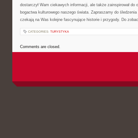
dostarczył Wam ciekawych informacji, ‌ale także zainspirował do o
bogactwa kulturowego naszego ⁣świata.​ Zapraszamy do śledzenia
czekają na‍ Was kolejne fascynujące historie i przygody. ‌Do zoba
CATEGORIES:
TURYSTYKA
Comments are closed.