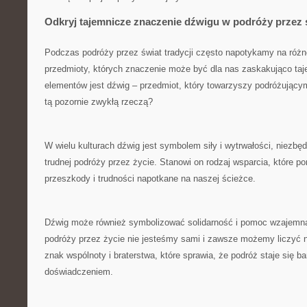
Odkryj tajemnicze ⁢znaczenie dźwigu w podróży przez św
Podczas podróży przez świat⁢ tradycji często napotykamy⁢ na róż
⁣przedmioty, których znaczenie może być dla nas zaskakująco ta
elementów jest dźwig – przedmiot, który towarzyszy podróżującym
tą pozornie zwykłą rzeczą?
W wielu ⁢kulturach⁤ dźwig⁤ jest symbolem siły i wytrwałości, niez
trudnej podróży przez życie. Stanowi on rodzaj ‌wsparcia, któr
przeszkody i ‌trudności napotkane‌ na naszej ‌ścieżce.
Dźwig może ⁤również symbolizować solidarność i pomoc ‍wzajemną
podróży przez życie nie ⁣jesteśmy ⁢sami i zawsze możemy liczyć n
znak⁢ wspólnoty i braterstwa, które sprawia, że ​podróż staje się b
doświadczeniem.