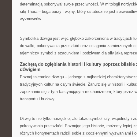
determinacją pokonywał swoje ⁣przeciwności. ‌W mitologii nordycki
‌siłę Thora – boga‌ burzy i wojny, który ostatecznie jest sprawiedl
wyznawców.
Symbolika dźwigu jest więc głęboko zakorzeniona w tradycjach ludz
do walki, pokonywania przeszkód⁣ oraz osiągania ⁤zamierzonych cel
tajemniczy symbol​ z szacunkiem i ⁣podziwem dla siły jaką‌ repreze
Zachętą do zgłębiania historii i kultury poprzez ⁤bliskie
dźwigiem
Poznaj‌ tajemnice dźwigu – jednego z najbardziej charakterystyc
tradycyjnych kultur na ​całym świecie. Zanurz się w historii i ​kultur
zapoznanie się z tym fascynującym ⁤mechanizmem, który przez wi
transportu i budowy.
Dźwig to nie tylko narzędzie, ale także ​symbol siły, wspólnoty i z
pokonywania przeszkód. Poznając jego historię, możemy lepiej zro
różnych kontynentach radzili sobie z codziennymi wyzwaniami i co