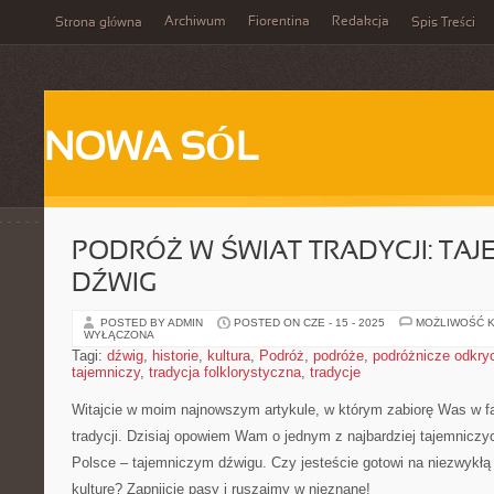
Archiwum
Fiorentina
Redakcja
Strona główna
Spis Treści
NOWA SÓL
PODRÓŻ W ŚWIAT TRADYCJI: TAJ
DŹWIG
POSTED BY ADMIN
POSTED ON CZE - 15 - 2025
MOŻLIWOŚĆ 
WYŁĄCZONA
Tagi:
dźwig
,
historie
,
kultura
,
Podróż
,
podróże
,
podróżnicze odkry
tajemniczy
,
tradycja folklorystyczna
,
tradycje
Witajcie w moim najnowszym artykule, w którym zabiorę Was w fa
tradycji. Dzisiaj⁤ opowiem Wam o jednym z najbardziej tajemniczy
Polsce – tajemniczym ​dźwigu. Czy jesteście gotowi na niezwykłą p
kulturę? Zapnijcie pasy i ruszajmy w nieznane!