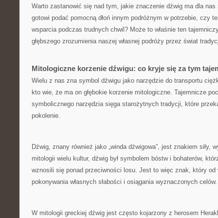
Warto zastanowić się nad tym, jakie‍ znaczenie dźwig ma dla na
gotowi podać ‍pomocną‌ dłoń innym podróżnym w potrzebie, czy te
wsparcia podczas trudnych chwil? Może to właśnie ten tajemnicz
głębszego zrozumienia⁤ naszej ‍własnej podróży przez świat tradycj
Mitologiczne korzenie​ dźwigu: co kryje się za tym t
Wielu z nas zna symbol dźwigu jako ‌narzędzie ​do transportu cięż
kto wie, że‌ ma on​ głębokie korzenie mitologiczne.⁢ Tajemnicze p
symbolicznego ‌narzędzia sięga starożytnych tradycji, które ‍prz
pokolenie.
Dźwig,‍ znany również jako „winda dźwigowa”, jest znakiem siły, wy
‌mitologii wielu kultur, dźwig⁣ był⁣ symbolem bóstw i ⁣bohaterów, któ
wznosili się ponad przeciwności losu. Jest to więc znak, który od w
pokonywania własnych słabości i osiągania wyznaczonych celów.
W mitologii greckiej⁤ dźwig jest⁣ często‍ kojarzony z herosem Herak