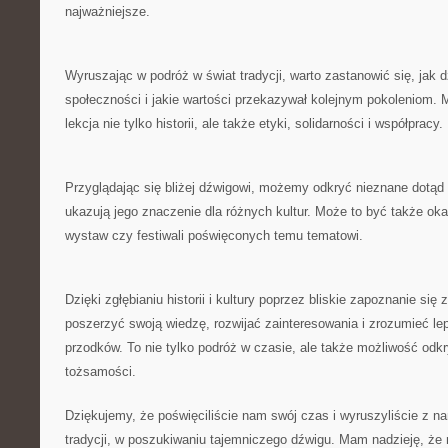
najważniejsze.
Wyruszając w podróż w świat tradycji,⁣ warto zastanowić się, jak d
społeczności i jakie wartości przekazywał kolejnym⁤ pokoleniom. 
lekcja ⁢nie tylko historii, ale​ także etyki, solidarności i współpracy.
Przyglądając się bliżej⁢ dźwigowi,⁤ możemy odkryć⁢ nieznane dotąd 
ukazują‌ jego znaczenie ‍dla różnych kultur. ​Może ⁣to być także o
wystaw czy festiwali poświęconych temu tematowi.
Dzięki zgłębianiu historii i kultury poprzez bliskie zapoznanie si
poszerzyć swoją wiedzę, rozwijać ​zainteresowania i zrozumieć le
przodków. To nie tylko podróż w czasie, ale także możliwość odkry
tożsamości.
Dziękujemy, że‌ poświęciliście nam swój czas i wyruszyliście z n
tradycji, w poszukiwaniu tajemniczego dźwigu.‌ Mam nadzieję, że n