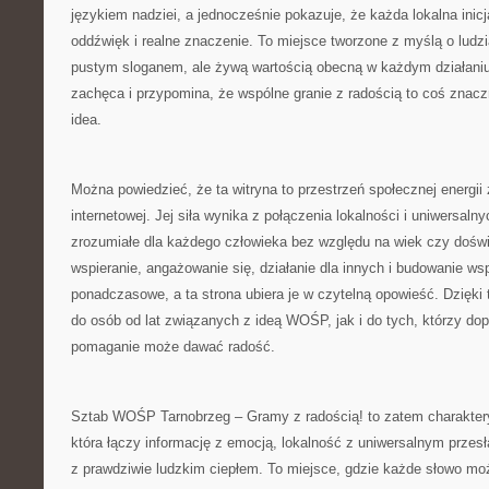
językiem nadziei, a jednocześnie pokazuje, że każda lokalna ini
oddźwięk i realne znaczenie. To miejsce tworzone z myślą o ludzi
pustym sloganem, ale żywą wartością obecną w każdym działaniu.
zachęca i przypomina, że wspólne granie z radością to coś znaczn
idea.
Można powiedzieć, że ta witryna to przestrzeń społecznej energii
internetowej. Jej siła wynika z połączenia lokalności i uniwersalny
zrozumiałe dla każdego człowieka bez względu na wiek czy dośw
wspieranie, angażowanie się, działanie dla innych i budowanie wsp
ponadczasowe, a ta strona ubiera je w czytelną opowieść. Dzięki
do osób od lat związanych z ideą WOŚP, jak i do tych, którzy dop
pomaganie może dawać radość.
Sztab WOŚP Tarnobrzeg – Gramy z radością! to zatem charaktery
która łączy informację z emocją, lokalność z uniwersalnym przesł
z prawdziwie ludzkim ciepłem. To miejsce, gdzie każde słowo mo