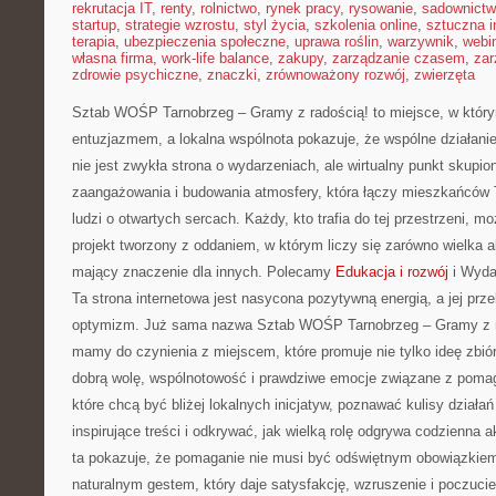
rekrutacja IT
,
renty
,
rolnictwo
,
rynek pracy
,
rysowanie
,
sadownict
startup
,
strategie wzrostu
,
styl życia
,
szkolenia online
,
sztuczna i
terapia
,
ubezpieczenia społeczne
,
uprawa roślin
,
warzywnik
,
webi
własna firma
,
work-life balance
,
zakupy
,
zarządzanie czasem
,
zar
zdrowie psychiczne
,
znaczki
,
zrównoważony rozwój
,
zwierzęta
Sztab WOŚP Tarnobrzeg – Gramy z radością! to miejsce, w któr
entuzjazmem, a lokalna wspólnota pokazuje, że wspólne działani
nie jest zwykła strona o wydarzeniach, ale wirtualny punkt skupio
zaangażowania i budowania atmosfery, która łączy mieszkańców 
ludzi o otwartych sercach. Każdy, kto trafia do tej przestrzeni, m
projekt tworzony z oddaniem, w którym liczy się zarówno wielka ak
mający znaczenie dla innych. Polecamy
Edukacja i rozwój
i Wydar
Ta strona internetowa jest nasycona pozytywną energią, a jej prz
optymizm. Już sama nazwa Sztab WOŚP Tarnobrzeg – Gramy z r
mamy do czynienia z miejscem, które promuje nie tylko ideę zbiórk
dobrą wolę, wspólnotowość i prawdziwe emocje związane z pomaga
które chcą być bliżej lokalnych inicjatyw, poznawać kulisy działa
inspirujące treści i odkrywać, jak wielką rolę odgrywa codzienna
ta pokazuje, że pomaganie nie musi być odświętnym obowiązkiem
naturalnym gestem, który daje satysfakcję, wzruszenie i poczuci