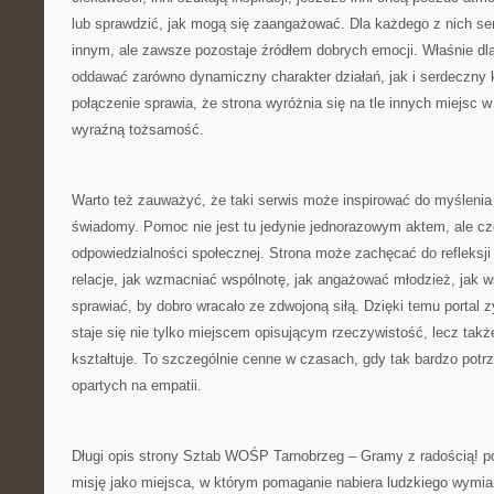
lub sprawdzić, jak mogą się zaangażować. Dla każdego z nich s
innym, ale zawsze pozostaje źródłem dobrych emocji. Właśnie dla
oddawać zarówno dynamiczny charakter działań, jak i serdeczny kl
połączenie sprawia, że strona wyróżnia się na tle innych miejsc w 
wyraźną tożsamość.
Warto też zauważyć, że taki serwis może inspirować do myśleni
świadomy. Pomoc nie jest tu jedynie jednorazowym aktem, ale czę
odpowiedzialności społecznej. Strona może zachęcać do refleksj
relacje, jak wzmacniać wspólnotę, jak angażować młodzież, jak ws
sprawiać, by dobro wracało ze zdwojoną siłą. Dzięki temu portal
staje się nie tylko miejscem opisującym rzeczywistość, lecz także
kształtuje. To szczególnie cenne w czasach, gdy tak bardzo potr
opartych na empatii.
Długi opis strony Sztab WOŚP Tarnobrzeg – Gramy z radością! po
misję jako miejsca, w którym pomaganie nabiera ludzkiego wymiar