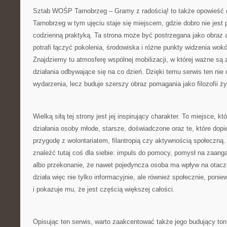
Sztab WOŚP Tarnobrzeg – Gramy z radością! to także opowieść o
Tarnobrzeg w tym ujęciu staje się miejscem, gdzie dobro nie jest
codzienną praktyką. Ta strona może być postrzegana jako obraz a
potrafi łączyć pokolenia, środowiska i różne punkty widzenia wok
Znajdziemy tu atmosferę wspólnej mobilizacji, w której ważne są za
działania odbywające się na co dzień. Dzięki temu serwis ten nie 
wydarzenia, lecz buduje szerszy obraz pomagania jako filozofii ży
Wielką siłą tej strony jest jej inspirujący charakter. To miejsce, 
działania osoby młode, starsze, doświadczone oraz te, które dop
przygodę z wolontariatem, filantropią czy aktywnością społeczn
znaleźć tutaj coś dla siebie: impuls do pomocy, pomysł na zaang
albo przekonanie, że nawet pojedyncza osoba ma wpływ na otacz
działa więc nie tylko informacyjnie, ale również społecznie, ponie
i pokazuje mu, że jest częścią większej całości.
Opisując ten serwis, warto zaakcentować także jego budujący ton