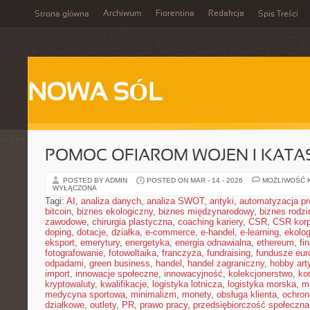
Archiwum
Fiorentina
Redakcja
Strona główna
Spis Treści
NOWA SÓL
POMOC OFIAROM WOJEN I KATA
POSTED BY ADMIN
POSTED ON MAR - 14 - 2026
MOŻLIWOŚĆ 
WYŁĄCZONA
Tagi:
AI
,
analiza danych
,
analiza SWOT
,
antyki
,
automatyzacja p
bitcoin
,
biznes ekologiczny
,
biznes międzynarodowy
,
biznes rodzi
zawodowe
,
chirurgia plastyczna
,
coaching kariery
,
CSR
,
CSR korp
doping
,
dotacje
,
działka
,
e-commerce
,
e-handel
,
e-learning
,
ekolog
eksport
,
emerytury
,
energetyka
,
energia odnawialna
,
ethereum
,
fi
fotografowanie
,
fotowoltaika
,
franczyza
,
fundraising
,
fundusze eur
odpadami
,
green business
,
handel
,
handel zagraniczny
,
hobby art
import
,
innowacje społeczne
,
innowacyjność
,
kolekcjonerstwo
,
ko
kryptowaluty
,
kwalifikacje
,
logistyka lotnicza
,
logistyka morska
,
m
medycyna sportowa
,
minimalizm
,
monety
,
obsługa klienta
,
ochron
działkowe
,
outlety
,
PR
,
prawo pracy
,
przedsiębiorczość społeczna