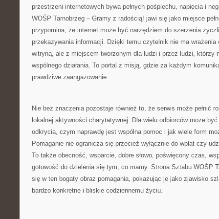
przestrzeni internetowych bywa pełnych pośpiechu, napięcia i ne
WOŚP Tarnobrzeg – Gramy z radością! jawi się jako miejsce pełne
przypomina, że internet może być narzędziem do szerzenia życzli
przekazywania informacji. Dzięki temu czytelnik nie ma wrażeni
witryną, ale z miejscem tworzonym dla ludzi i przez ludzi, którz
wspólnego działania. To portal z misją, gdzie za każdym komunik
prawdziwe zaangażowanie.
Nie bez znaczenia pozostaje również to, że serwis może pełnić r
lokalnej aktywności charytatywnej. Dla wielu odbiorców może by
odkrycia, czym naprawdę jest wspólna pomoc i jak wiele form mo
Pomaganie nie ogranicza się przecież wyłącznie do wpłat czy ud
To także obecność, wsparcie, dobre słowo, poświęcony czas, wspó
gotowość do dzielenia się tym, co mamy. Strona Sztabu WOŚP T
się w ten bogaty obraz pomagania, pokazując je jako zjawisko sz
bardzo konkretne i bliskie codziennemu życiu.