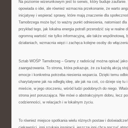
Na poziomie wizerunkowym jest to serwis, który buduje zaufanie. 
opowiada o idei, ale również wzmacnia przekonanie, że warto ang
inicjatywy i wspierać sprawy, które mają znaczenie dla społeczn
Tarnobrzega może być to ważny punkt odniesienia, natomiast dla
przykład tego, jak lokalna energia potrafi przerodzić się w realne 
ogromną wartość nie tylko informacyjną, ale także wspólnotową, 
działaniach, wzmacnia więzi i zachęca kolejne osoby do włączenia
Sztab WOŚP Tarnobrzeg – Gramy z radością! można opisać jako 
zaangażowania. To strona, która pokazuje, że za każdą akcją stoj
emocje i konkretna potrzeba niesienia wsparcia. Dzięki temu odbio
charytatywne jak na odległą ideę, ale jak na coś, co dzieje się tu i
mieście, w jego otoczeniu, wśród ludzi podobnych do niego. Właśn
strona jest poruszająca. Nie mówi o abstrakcyjnym dobru, lecz p
codzienności, w relacjach i w lokalnym życiu.
To również miejsce spotkania wielu różnych postaw i doświadczeń
ciekawości, inni szukają inspiracji, jeszcze inni chcą poczuć atm