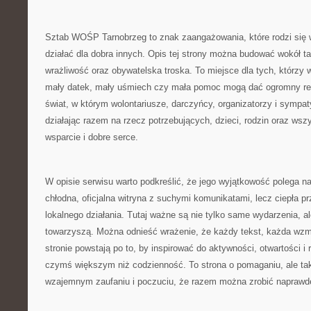
Sztab WOŚP Tarnobrzeg to znak zaangażowania, które rodzi się 
działać dla dobra innych. Opis tej strony można budować wokół ta
wrażliwość oraz obywatelska troska. To miejsce dla tych, którzy 
mały datek, mały uśmiech czy mała pomoc mogą dać ogromny rez
świat, w którym wolontariusze, darczyńcy, organizatorzy i sympat
działając razem na rzecz potrzebujących, dzieci, rodzin oraz wszy
wsparcie i dobre serce.
W opisie serwisu warto podkreślić, że jego wyjątkowość polega na 
chłodna, oficjalna witryna z suchymi komunikatami, lecz ciepła p
lokalnego działania. Tutaj ważne są nie tylko same wydarzenia, al
towarzyszą. Można odnieść wrażenie, że każdy tekst, każda wzm
stronie powstają po to, by inspirować do aktywności, otwartości i
czymś większym niż codzienność. To strona o pomaganiu, ale takż
wzajemnym zaufaniu i poczuciu, że razem można zrobić naprawdę