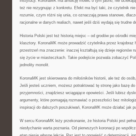
instytucji. KoronaMK ma ambicję mówić o tym jasno, nie uciekaj
też nie rezygnując z konkretu. Efekt ma być taki, że czytelnik ni
rozumie, czym różni się unia, co oznaczają prawa stanowe, dlac
racjonalne w danych realiach, nawet jeśli dziś wydają się trudne d
Historia Polski jest też historią miejsc – od grodów po ośrodki miejs
klasztory. KoronaMK może prowadzić czytelnika przez krajobraz hi
przestrzeń ma znaczenie: inaczej kształtują się dzieje regionów 
się życie w miasteczkach. Takie podejście pozwala zobaczyć Pol
jednolity monolit.
KoronaMK jest skierowana do miłośników historii, ale też do osób,
Jeśli jesteś uczniem, możesz potraktować tę stronę jako bazę do 
przyjemności, znajdziesz wciągające opowieści. Jeśli lubisz dys
argumenty, które pomagają rozmawiać o przeszłości bez mitologiz
inspiracji do dalszych poszukiwań, KoronaMK może działać jak pu
W sercu KoronaMK leży przekonanie, że historia Polski jest pełna
niesłychanie warta poznania. Od pierwszych koronacji po współc
etap niesie własne lekcje. Raz jest to opowieść o determinacji, i