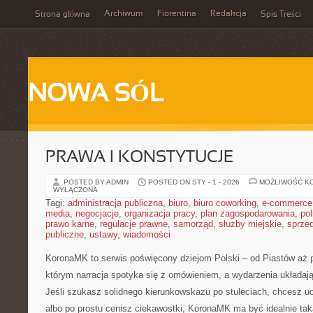
Archiwum
Fiorentina
Redakcja
Strona główna
Spis Treści
NOWA SÓL
PRAWA I KONSTYTUCJE
POSTED BY ADMIN
POSTED ON STY - 1 - 2026
MOŻLIWOŚĆ K
WYŁĄCZONA
Tagi:
administracja publiczna
,
biuro
,
biuro coworking
,
e-commerce
media
,
negocjacje
,
organizacja pracy
,
plan zagospodarowania
,
pol
prawo karne
,
regulacje prawne
,
samorząd
,
służby miejskie
,
sprze
publiczne
,
ustawy
,
wiadomości
KoronaMK to serwis poświęcony dziejom Polski – od Piastów aż p
którym narracja spotyka się z omówieniem, a wydarzenia układają
Jeśli szukasz solidnego kierunkowskazu po stuleciach, chcesz u
albo po prostu cenisz ciekawostki, KoronaMK ma być idealnie t