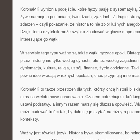
KoronaMK wyróżnia podejście, które łączy pasję z systematyką. Z 
żywe narracje o postaciach, twierdzach, zjazdach. Z drugiej strony
zdarzeń – czyli pokazanie, że historia to nie zbiór luźnych anegdot
Dzięki temu czytelnik może szybko zbudować w głowie mapę epok
interesujące go wątki.
W serwisie tego typu ważne są także wątki łączące epoki. Dlat
przez historię nie tylko według dynastii, ale też według zagadnień
dyplomacja, kultura, religia, ustrój, finanse, życie codzienne. Ta
pewne idee wracają w różnych epokach, choć przyjmują inne mas
KoronaMK to także przestrzeń dla tych, którzy chcą historii bliski
czas na wielotomowe opracowania. Czasem potrzebujesz krótkieg
ustawi podstawy, a innym razem marzy się dłuższa opowieść. W
może budować treści tak, by dało się je czytać na różnym poziom
konteksty.
Ważny jest również język. Historia bywa skomplikowana, bo pełno