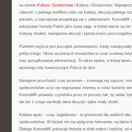
na stronie
Kultura i Dziedzictwo
i Kultura i Dziedzictwo. Największą
zdarzeń: z jednego konfliktu rodzi się kolejny, decyzja jednego 
pokoleń, a zwycięstwa przeplatają się z załamaniami. KoronaMK 
pokazywać historię Polski jako żywą sagę, w której ważne są nie t
motywy działań, następstwa decyzji i sprzeczności poszczególny
Punktem wyjścia jest początek państwowości, kiedy zawiązywały 
politycznego. Okres wczesnych monarchów to czas scalania tery
oraz porządkowania administracji. To także epoka, w której łatwo
wyrastają mity towarzyszące Polsce do dziś.
Następnie przychodzi czas przemian – zmieniają się sojusze, roś
społeczeństwo uczy się negocjować interesy w coraz bardziej wi
KoronaMK prowadzi czytelnika przez te procesy tak, by widać było
ale też z czego wynikały dane decyzje i jakie miały skutki.
Kolejne epoki – czas Jagiellonów – to przestrzeń dla wielkich idei, 
społeczeństwa. W historii nie ma wyłącznie hetmanów; są także k
Dlatego KoronaMK pokazuje historię w skali makro i ludzkiej: od