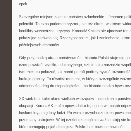
epok.
Szczególne miejsce zajmuje państwo szlacheckie – fenomen polit
polemiki. To czas parlamentaryzmu, ale też okres, w którym wida
konflikty wewnętrzne, kryzysy. KoronaMK stara się ujmować ten 
pokazując zarówno siłę Rzeczypospolitej, jak i zaniechania, które
późniejszych dramatów.
Gdy przychodzą utrata państwowości, historia Polski staje się op
czas powstań, wysiłku edukacyjnego, sztuki jako narzędzia wsp
tym miejscu pokazać, jak naród potrafi podtrzymywać tożsamość
brakuje granicy. To również moment, w którym szczególnie ważne
odmienności dróg do niepodległości – bo historia rzadko bywa ocz
XX wiek to z kolei okres wielkich wstrząsów – odrodzenie państw
okupacji. KoronaMK może opowiadać o tej epoce w sposób odpowi
hasłami kryją się losy ludzi. Po wojnie przychodzi okres powojenn
przemiany ustrojowe. W tej części szczególnie ważne stają się 
które pomagają pojąć dzisiejszą Polskę bez powierzchowności.