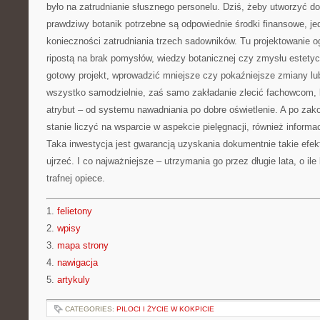
było na zatrudnianie słusznego personelu. Dziś, żeby utworzyć do
prawdziwy botanik potrzebne są odpowiednie środki finansowe, j
konieczności zatrudniania trzech sadowników. Tu projektowanie 
ripostą na brak pomysłów, wiedzy botanicznej czy zmysłu estet
gotowy projekt, wprowadzić mniejsze czy pokaźniejsze zmiany lu
wszystko samodzielnie, zaś samo zakładanie zlecić fachowcom, 
atrybut – od systemu nawadniania po dobre oświetlenie. A po za
stanie liczyć na wsparcie w aspekcie pielęgnacji, również inform
Taka inwestycja jest gwarancją uzyskania dokumentnie takie efek
ujrzeć. I co najważniejsze – utrzymania go przez długie lata, o i
trafnej opiece.
1.
felietony
2.
wpisy
3.
mapa strony
4.
nawigacja
5.
artykuly
CATEGORIES:
PILOCI I ŻYCIE W KOKPICIE