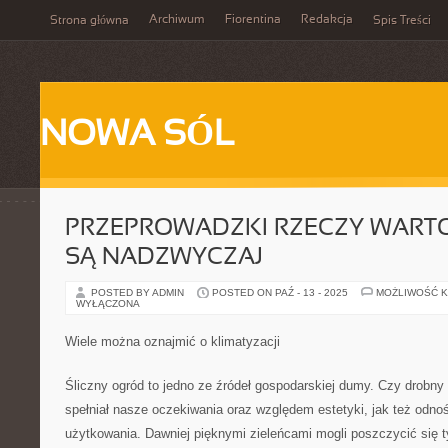
Archiwum
Fiorentina
Redakcja
Strona główna
Spis Treści
NOWA SÓL
PRZEPROWADZKI RZECZY WART
SĄ NADZWYCZAJ
POSTED BY ADMIN
POSTED ON PAŹ - 13 - 2025
MOŻLIWOŚĆ 
WYŁĄCZONA
Wiele można oznajmić o klimatyzacji
Śliczny ogród to jedno ze źródeł gospodarskiej dumy. Czy drobn
spełniał nasze oczekiwania oraz względem estetyki, jak też odno
użytkowania. Dawniej pięknymi zieleńcami mogli poszczycić się t