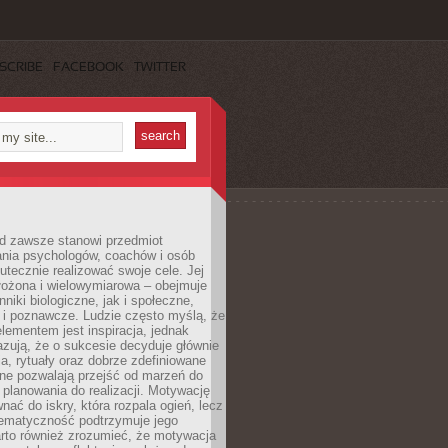
SCRIBE
FACEBOOK
TWITTER
d zawsze stanowi przedmiot
ania psychologów, coachów i osób
tecznie realizować swoje cele. Jej
złożona i wielowymiarowa – obejmuje
niki biologiczne, jak i społeczne,
 i poznawcze. Ludzie często myślą, że
ementem jest inspiracja, jednak
zują, że o sukcesie decyduje głównie
, rytuały oraz dobrze zdefiniowane
ne pozwalają przejść od marzeń do
d planowania do realizacji. Motywację
ać do iskry, która rozpala ogień, lecz
tematyczność podtrzymuje jego
arto również zrozumieć, że motywacja