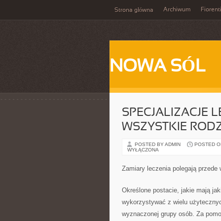
Archiwum
Fiorent
Strona główna
NOWA SÓL
SPECJALIZACJE L
WSZYSTKIE RODZ
POSTED BY ADMIN
POSTED ON 
WYŁĄCZONA
Zamiary leczenia polegają przede
Określone postacie, jakie mają ja
wykorzystywać z wielu użytecznyc
wyznaczonej grupy osób. Za pomoc