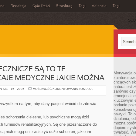
ina
Redakcja
Strasburg
Tagi
Valencia
Tagi
Spis Treści
SUB
ECZNICZE SĄ TO TE
Motywacja o
AJE MEDYCZNE JAKIE MOŻNA
zainteresow
chcących sku
natura jest 
SPECJALIZACJE
SIE - 16 - 2025
MOŻLIWOŚĆ KOMENTOWANIA
ZOSTAŁA
zarówno czyn
LECZNICZE
SĄ
emocjonalne
TO
kluczowym el
TE
 wszystkim na tym, aby dany pacjent wrócić do zdrowia
badania poka
WSZYSTKIE
RODZAJE
konsekwencja
MEDYCZNE
nawyki. To o
JAKIE
kieś schorzenia cielesne, lub psychiczne mogą dziś
działania, o
MOŻNA
można porówn
h turnusów rehabilitacyjnych. Są one przeznaczone do
dopiero sys
ą nich mogą oni zwalczyć dużo schorzeń, jakie im
trwałość. W