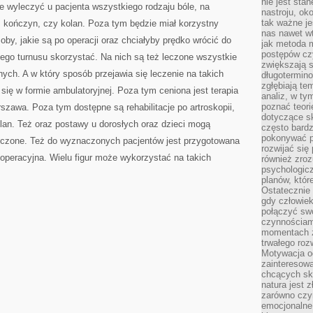
nie jest sta
ie wyleczyć u pacjenta wszystkiego rodzaju bóle, na
nastroju, ok
tak ważne je
r, kończyn, czy kolan. Poza tym będzie miał korzystny
nas nawet wt
by, jakie są po operacji oraz chciałyby prędko wrócić do
jak metoda 
postępów czy
kiego turnusu skorzystać. Na nich są też leczone wszystkie
zwiększają s
ch. A w który sposób przejawia się leczenie na takich
długotermino
zgłębiają tem
ię w formie ambulatoryjnej. Poza tym ceniona jest terapia
analiz, w t
poznać teori
rszawa. Poza tym dostępne są rehabilitacje po artroskopii,
dotyczące sk
olan. Też oraz postawy u dorosłych oraz dzieci mogą
często bardz
pokonywać p
eczone. Też do wyznaczonych pacjentów jest przygotowana
rozwijać się
operacyjna. Wielu figur może wykorzystać na takich
również zro
psychologic
planów, któr
Ostatecznie 
gdy człowiek 
połączyć sw
czynnościami
momentach z
trwałego roz
Motywacja o
zainteresow
chcących sku
natura jest 
zarówno czyn
emocjonalne