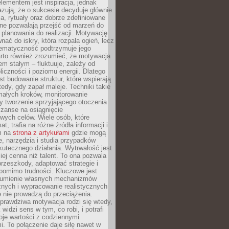
ementem jest inspiracja, jednak
zują, że o sukcesie decyduje głównie
, rytuały oraz dobrze zdefiniowane
ne pozwalają przejść od marzeń do
d planowania do realizacji. Motywację
ać do iskry, która rozpala ogień, lecz
tematyczność podtrzymuje jego
arto również zrozumieć, że motywacja
nem stałym – fluktuuje, zależy od
oliczności i poziomu energii. Dlatego
st budowanie struktur, które wspierają
edy, gdy zapał maleje. Techniki takie
małych kroków, monitorowanie
 tworzenie sprzyjającego otoczenia
zanse na osiągnięcie
wych celów. Wiele osób, które
at, trafia na różne źródła informacji i
ym na
strona z artykułami
gdzie mogą
e, narzędzia i studia przypadków
utecznego działania. Wytrwałość jest
iej cenna niż talent. To ona pozwala
rzeszkody, adaptować strategie i
 pomimo trudności. Kluczowe jest
zumienie własnych mechanizmów
znych i wypracowanie realistycznych
e nie prowadzą do przeciążenia.
prawdziwa motywacja rodzi się wtedy,
widzi sens w tym, co robi, i potrafi
oje wartości z codziennymi
. To połączenie daje siłę nawet w