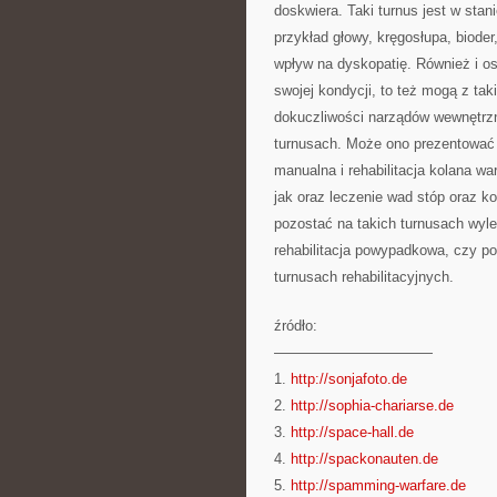
doskwiera. Taki turnus jest w stan
przykład głowy, kręgosłupa, biode
wpływ na dyskopatię. Również i oso
swojej kondycji, to też mogą z ta
dokuczliwości narządów wewnętrzny
turnusach. Może ono prezentować s
manualna i rehabilitacja kolana wa
jak oraz leczenie wad stóp oraz k
pozostać na takich turnusach wyl
rehabilitacja powypadkowa, czy po
turnusach rehabilitacyjnych.
źródło:
———————————
1.
http://sonjafoto.de
2.
http://sophia-chariarse.de
3.
http://space-hall.de
4.
http://spackonauten.de
5.
http://spamming-warfare.de