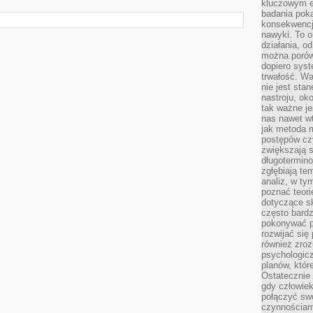
kluczowym el
badania poka
konsekwencja
nawyki. To o
działania, o
można porówn
dopiero sys
trwałość. W
nie jest sta
nastroju, ok
tak ważne je
nas nawet wt
jak metoda 
postępów czy
zwiększają s
długotermino
zgłębiają tem
analiz, w t
poznać teori
dotyczące sk
często bardz
pokonywać p
rozwijać się
również zro
psychologic
planów, któr
Ostatecznie 
gdy człowiek 
połączyć sw
czynnościami