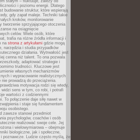
nem stałym – fluktuuje, zależy od
oliczności i poziomu energii. Dlatego
st budowanie struktur, które wspierają
edy, gdy zapał maleje. Techniki takie
małych kroków, monitorowanie
 tworzenie sprzyjającego otoczenia
zanse na osiągnięcie
wych celów. Wiele osób, które
at, trafia na różne źródła informacji i
ym na
strona z artykułami
gdzie mogą
e, narzędzia i studia przypadków
utecznego działania. Wytrwałość jest
iej cenna niż talent. To ona pozwala
rzeszkody, adaptować strategie i
 pomimo trudności. Kluczowe jest
zumienie własnych mechanizmów
znych i wypracowanie realistycznych
e nie prowadzą do przeciążenia.
prawdziwa motywacja rodzi się wtedy,
widzi sens w tym, co robi, i potrafi
oje wartości z codziennymi
. To połączenie daje siłę nawet w
wątpienia i staje się fundamentem
woju osobistego.
d zawsze stanowi przedmiot
ania psychologów, coachów i osób
tecznie realizować swoje cele. Jej
złożona i wielowymiarowa – obejmuje
niki biologiczne, jak i społeczne,
 i poznawcze. Ludzie często myślą, że