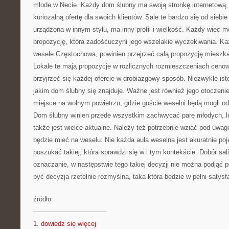
młode w Necie. Każdy dom ślubny ma swoją stronkę internetową, 
kuriozalną ofertę dla swoich klientów. Sale te bardzo się od siebie
urządzona w innym stylu, ma inny profil i wielkość. Każdy więc m
propozycję, która zadośćuczyni jego wszelakie wyczekiwania. Ka
wesele Częstochowa, powinien przejrzeć całą propozycję mieszk
Lokale te mają propozycje w rozlicznych rozmieszczeniach cenow
przyjrzeć się każdej ofercie w drobiazgowy sposób. Niezwykle ist
jakim dom ślubny się znajduje. Ważne jest również jego otoczenie
miejsce na wolnym powietrzu, gdzie goście weselni będą mogli o
Dom ślubny winien przede wszystkim zachwycać parę młodych, le
także jest wielce aktualne. Należy też potrzebnie wziąć pod uwagę 
będzie mieć na weselu. Nie każda aula weselna jest akuratnie poj
poszukać takiej, która sprawdzi się w i tym kontekście. Dobór sa
oznaczanie, w następstwie tego takiej decyzji nie można podjąć 
być decyzja rzetelnie rozmyślna, taka która będzie w pełni satysf
źródło:
———————————
1.
dowiedz się więcej