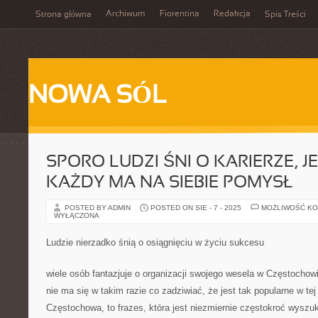
Archiwum
Fiorentina
Redakcja
Strona główna
Spis Treści
NOWA SÓL
SPORO LUDZI ŚNI O KARIERZE, J
KAŻDY MA NA SIEBIE POMYSŁ
POSTED BY ADMIN
POSTED ON SIE - 7 - 2025
MOŻLIWOŚĆ K
WYŁĄCZONA
Ludzie nierzadko śnią o osiągnięciu w życiu sukcesu
wiele osób fantazjuje o organizacji swojego wesela w Częstochow
nie ma się w takim razie co zadziwiać, że jest tak popularne w tej
Częstochowa, to frazes, która jest niezmiernie częstokroć wyszu