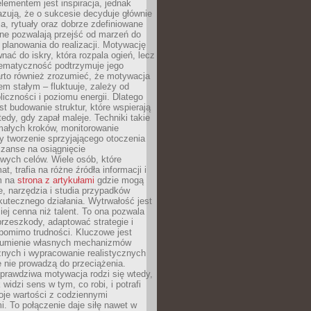
ementem jest inspiracja, jednak
zują, że o sukcesie decyduje głównie
, rytuały oraz dobrze zdefiniowane
ne pozwalają przejść od marzeń do
d planowania do realizacji. Motywację
ać do iskry, która rozpala ogień, lecz
tematyczność podtrzymuje jego
arto również zrozumieć, że motywacja
nem stałym – fluktuuje, zależy od
oliczności i poziomu energii. Dlatego
st budowanie struktur, które wspierają
edy, gdy zapał maleje. Techniki takie
małych kroków, monitorowanie
 tworzenie sprzyjającego otoczenia
zanse na osiągnięcie
wych celów. Wiele osób, które
at, trafia na różne źródła informacji i
ym na
strona z artykułami
gdzie mogą
e, narzędzia i studia przypadków
utecznego działania. Wytrwałość jest
iej cenna niż talent. To ona pozwala
rzeszkody, adaptować strategie i
 pomimo trudności. Kluczowe jest
zumienie własnych mechanizmów
znych i wypracowanie realistycznych
e nie prowadzą do przeciążenia.
prawdziwa motywacja rodzi się wtedy,
widzi sens w tym, co robi, i potrafi
oje wartości z codziennymi
. To połączenie daje siłę nawet w