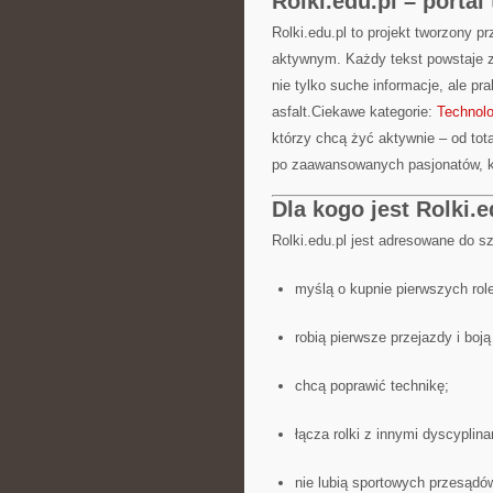
Rolki.edu.pl – porta
Rolki.edu.pl to projekt tworzony pr
aktywnym. Każdy tekst powstaje z 
nie tylko suche informacje, ale 
asfalt.Ciekawe kategorie:
Technolo
którzy chcą żyć aktywnie – od to
po zaawansowanych pasjonatów, k
Dla kogo jest Rolki.e
Rolki.edu.pl jest adresowane do sz
myślą o kupnie pierwszych rol
robią pierwsze przejazdy i boj
chcą poprawić technikę;
łącza rolki z innymi dyscyplinam
nie lubią sportowych przesądó