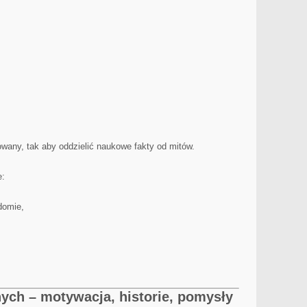
owany, tak aby oddzielić naukowe fakty od mitów.
e:
domie,
nych – motywacja, historie, pomysły