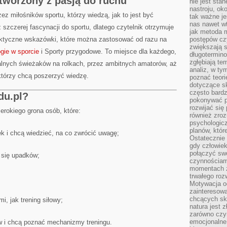
l tworzony z pasją do ruchu
nie jest sta
nastroju, ok
zez miłośników sportu, którzy wiedzą, jak to jest być
tak ważne je
nas nawet wt
szczerej fascynacji do sportu, dlatego czytelnik otrzymuje
jak metoda 
praktyczne wskazówki, które można zastosować od razu na
postępów czy
zwiększają s
gie w sporcie
i Sporty przygodowe. To miejsce dla każdego,
długotermino
zgłębiają tem
talnych świeżaków na rolkach, przez ambitnych amatorów, aż
analiz, w t
tórzy chcą poszerzyć wiedzę.
poznać teori
dotyczące sk
często bardz
du.pl?
pokonywać p
rozwijać się
erokiego grona osób, które:
również zro
psychologic
planów, któr
ek i chcą wiedzieć, na co zwrócić uwagę;
Ostatecznie 
gdy człowiek 
połączyć sw
ą się upadków;
czynnościami
momentach z
trwałego roz
Motywacja o
zainteresow
chcących sku
i, jak trening siłowy;
natura jest 
zarówno czyn
emocjonalne
w i chcą poznać mechanizmy treningu.