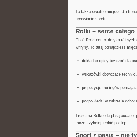
To także świetne miejsce dla tren
uprawiania sportu.
Rolki – serce całego
Choć Rolki.edu.pl dotyka różnych 
witryny. To tutaj odnajdziesz międ
dokładne opisy ćwiczeń dla os
wskazówki dotyczące techniki, 
propozycje treningów pomagaj
podpowiedzi w zakresie dobor
Treści na Rolki.edu.pl są podane 
może szybciej zrobić postęp.
Sport z pasją – nie ty