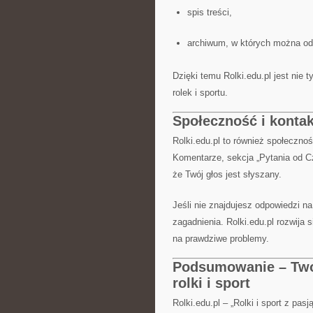
spis treści,
archiwum, w których można odk
Dzięki temu Rolki.edu.pl jest nie 
rolek i sportu.
Społeczność i kontak
Rolki.edu.pl to również społeczno
Komentarze, sekcja „Pytania od Cz
że Twój głos jest słyszany.
Jeśli nie znajdujesz odpowiedzi n
zagadnienia. Rolki.edu.pl rozwija 
na prawdziwe problemy.
Podsumowanie – Twoj
rolki i sport
Rolki.edu.pl – „Rolki i sport z pasj