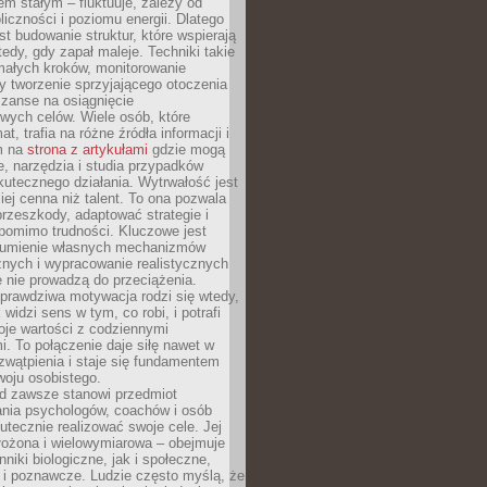
nem stałym – fluktuuje, zależy od
oliczności i poziomu energii. Dlatego
st budowanie struktur, które wspierają
edy, gdy zapał maleje. Techniki takie
małych kroków, monitorowanie
 tworzenie sprzyjającego otoczenia
zanse na osiągnięcie
wych celów. Wiele osób, które
at, trafia na różne źródła informacji i
ym na
strona z artykułami
gdzie mogą
e, narzędzia i studia przypadków
utecznego działania. Wytrwałość jest
iej cenna niż talent. To ona pozwala
rzeszkody, adaptować strategie i
 pomimo trudności. Kluczowe jest
zumienie własnych mechanizmów
znych i wypracowanie realistycznych
e nie prowadzą do przeciążenia.
prawdziwa motywacja rodzi się wtedy,
widzi sens w tym, co robi, i potrafi
oje wartości z codziennymi
. To połączenie daje siłę nawet w
wątpienia i staje się fundamentem
woju osobistego.
d zawsze stanowi przedmiot
ania psychologów, coachów i osób
tecznie realizować swoje cele. Jej
złożona i wielowymiarowa – obejmuje
niki biologiczne, jak i społeczne,
 i poznawcze. Ludzie często myślą, że