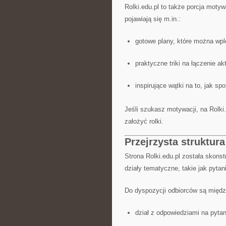
Rolki.edu.pl to także porcja motyw
pojawiają się m.in.:
gotowe plany, które można wp
praktyczne triki na łączenie ak
inspirujące wątki na to, jak sp
Jeśli szukasz motywacji, na Rolki.
założyć rolki.
Przejrzysta struktura
Strona Rolki.edu.pl została skonst
działy tematyczne, takie jak pytan
Do dyspozycji odbiorców są międz
dział z odpowiedziami na pytan