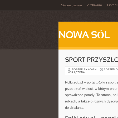
Archiwum
Fiorent
Strona główna
NOWA SÓL
SPORT PRZYSZŁO
POSTED BY ADMIN
POSTED ON 
WYŁĄCZONA
Rolki.edu.pl – portal „Rolki i sport
przestrzeń w sieci, w którym przen
sprawdzone porady. To strona, na 
rolkach, a także o różnych dyscyp
do działania.