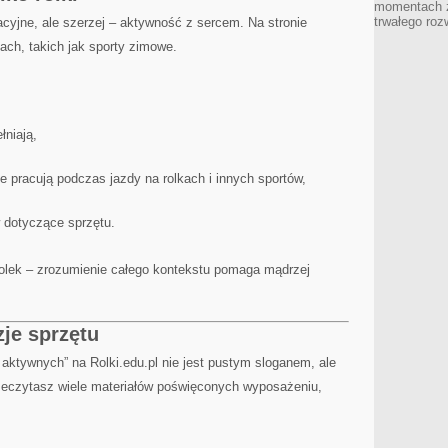
momentach z
trwałego roz
reacyjne, ale szerzej – aktywność z sercem. Na stronie
tach, takich jak sporty zimowe.
łniają,
e pracują podczas jazdy na rolkach i innych sportów,
 dotyczące sprzętu.
rolek – zrozumienie całego kontekstu pomaga mądrzej
zje sprzętu
la aktywnych” na Rolki.edu.pl nie jest pustym sloganem, ale
rzeczytasz wiele materiałów poświęconych wyposażeniu,