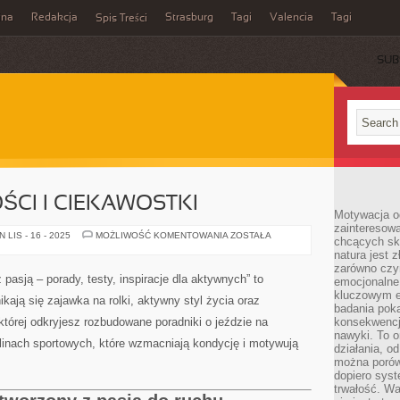
ina
Redakcja
Strasburg
Tagi
Valencia
Tagi
Spis Treści
SUB
ŚCI I CIEKAWOSTKI
Motywacja o
zainteresow
SPORT
LIS - 16 - 2025
MOŻLIWOŚĆ KOMENTOWANIA
ZOSTAŁA
chcących sku
PRZYSZŁOŚCI
natura jest 
I
CIEKAWOSTKI
zarówno czyn
 z pasją – porady, testy, inspiracje dla aktywnych” to
emocjonalne
kluczowym el
ikają się zajawka na rolki, aktywny styl życia oraz
badania poka
której odkryjesz rozbudowane poradniki o jeździe na
konsekwencja
nawyki. To o
linach sportowych, które wzmacniają kondycję i motywują
działania, o
można porówn
dopiero sys
trwałość. W