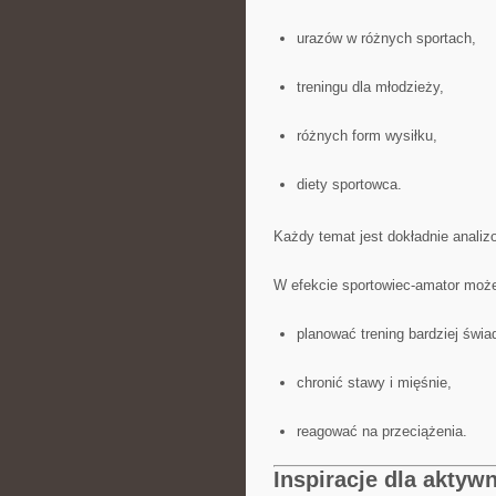
urazów w różnych sportach,
treningu dla młodzieży,
różnych form wysiłku,
diety sportowca.
Każdy temat jest dokładnie analiz
W efekcie sportowiec-amator moż
planować trening bardziej świa
chronić stawy i mięśnie,
reagować na przeciążenia.
Inspiracje dla aktyw