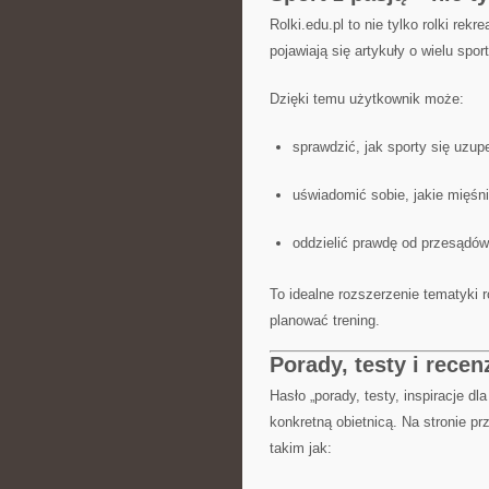
Rolki.edu.pl to nie tylko rolki rek
pojawiają się artykuły o wielu spor
Dzięki temu użytkownik może:
sprawdzić, jak sporty się uzupe
uświadomić sobie, jakie mięśni
oddzielić prawdę od przesądów
To idealne rozszerzenie tematyki 
planować trening.
Porady, testy i recen
Hasło „porady, testy, inspiracje d
konkretną obietnicą. Na stronie p
takim jak: