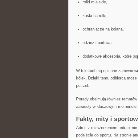
rolki miejskie,
kaski na rolki,
ochraniacze na kolana,
odzież sportowa,
dodatkowe akcesoria, które pop
W tekstach są opisane zarówno wra
kółek. Dzięki temu odbiorca może 
potrzeb.
Porady obejmują również tematów p
zawiodły w kluczowym momencie.
Fakty, mity i sporto
Adres z rozszerzeniem .edu.pl nie
podejście do sportu. Na stronie a