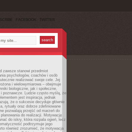
SCRIBE
FACEBOOK
TWITTER
d zawsze stanowi przedmiot
ania psychologów, coachów i osób
tecznie realizować swoje cele. Jej
złożona i wielowymiarowa – obejmuje
niki biologiczne, jak i społeczne,
 i poznawcze. Ludzie często myślą, że
ementem jest inspiracja, jednak
zują, że o sukcesie decyduje głównie
, rytuały oraz dobrze zdefiniowane
ne pozwalają przejść od marzeń do
d planowania do realizacji. Motywację
ać do iskry, która rozpala ogień, lecz
tematyczność podtrzymuje jego
arto również zrozumieć, że motywacja