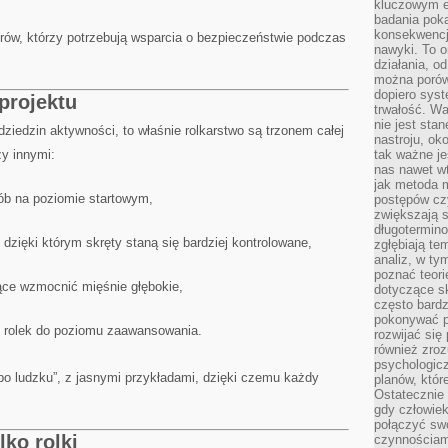
kluczowym el
badania poka
konsekwencja
erów, którzy potrzebują wsparcia o bezpieczeństwie podczas
nawyki. To o
działania, o
można porówn
dopiero sys
 projektu
trwałość. W
nie jest sta
dziedzin aktywności, to właśnie rolkarstwo są trzonem całej
nastroju, ok
zy innymi:
tak ważne je
nas nawet wt
jak metoda 
ób na poziomie startowym,
postępów czy
zwiększają s
długotermino
dzięki którym skręty staną się bardziej kontrolowane,
zgłębiają tem
analiz, w t
poznać teori
ące wzmocnić mięśnie głębokie,
dotyczące sk
często bardz
pokonywać p
u rolek do poziomu zaawansowania.
rozwijać się
również zro
psychologic
„po ludzku”, z jasnymi przykładami, dzięki czemu każdy
planów, któr
Ostatecznie 
gdy człowiek 
połączyć sw
lko rolki
czynnościami