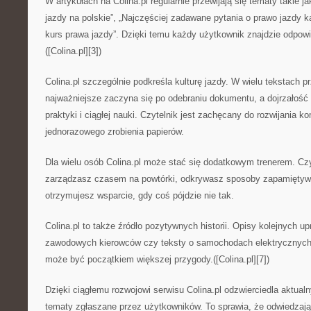
W artykułach na Colina.pl regularnie przewijają się tematy takie j
jazdy na polskie”, „Najczęściej zadawane pytania o prawo jazdy kat
kurs prawa jazdy”. Dzięki temu każdy użytkownik znajdzie odpowi
([Colina.pl][3])
Colina.pl szczególnie podkreśla kulturę jazdy. W wielu tekstach p
najważniejsze zaczyna się po odebraniu dokumentu, a dojrzałość 
praktyki i ciągłej nauki. Czytelnik jest zachęcany do rozwijania ko
jednorazowego zrobienia papierów.
Dla wielu osób Colina.pl może stać się dodatkowym trenerem. Czyt
zarządzasz czasem na powtórki, odkrywasz sposoby zapamiętyw
otrzymujesz wsparcie, gdy coś pójdzie nie tak.
Colina.pl to także źródło pozytywnych historii. Opisy kolejnych u
zawodowych kierowców czy teksty o samochodach elektrycznych 
może być początkiem większej przygody.([Colina.pl][7])
Dzięki ciągłemu rozwojowi serwisu Colina.pl odzwierciedla aktual
tematy zgłaszane przez użytkowników. To sprawia, że odwiedzają