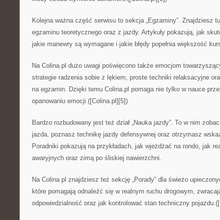
Kolejna ważna część serwisu to sekcja „Egzaminy”. Znajdziesz t
egzaminu teoretycznego oraz z jazdy. Artykuły pokazują, jak skut
jakie manewry są wymagane i jakie błędy popełnia większość kur
Na Colina.pl dużo uwagi poświęcono także emocjom towarzysząc
strategie radzenia sobie z lękiem, proste techniki relaksacyjne or
na egzamin. Dzięki temu Colina.pl pomaga nie tylko w nauce prze
opanowaniu emocji.([Colina.pl][5])
Bardzo rozbudowany jest też dział „Nauka jazdy”. To w nim zobac
jazda, poznasz technikę jazdy defensywnej oraz otrzymasz wska
Poradniki pokazują na przykładach, jak wjeżdżać na rondo, jak r
awaryjnych oraz zimą po śliskiej nawierzchni.
Na Colina.pl znajdziesz też sekcję „Porady” dla świeżo upieczony
które pomagają odnaleźć się w realnym ruchu drogowym, zwraca
odpowiedzialność oraz jak kontrolować stan techniczny pojazdu.([C