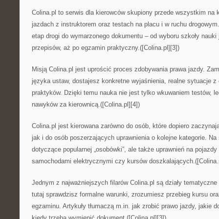
Colina.pl to serwis dla kierowców skupiony przede wszystkim na 
jazdach z instruktorem oraz testach na placu i w ruchu drogowym
etap drogi do wymarzonego dokumentu – od wyboru szkoły nauki j
przepisów, aż po egzamin praktyczny.([Colina.pl][3])
Misją Colina.pl jest uprościć proces zdobywania prawa jazdy. Za
języka ustaw, dostajesz konkretne wyjaśnienia, realne sytuacje z
praktyków. Dzięki temu nauka nie jest tylko wkuwaniem testów, 
nawyków za kierownicą.([Colina.pl][4])
Colina.pl jest kierowana zarówno do osób, które dopiero zaczynaj
jak i do osób poszerzających uprawnienia o kolejne kategorie. Na 
dotyczące popularnej „osobówki”, ale także uprawnień na pojazdy 
samochodami elektrycznymi czy kursów doszkalających.([Colina.p
Jednym z najważniejszych filarów Colina.pl są działy tematyczne
tutaj sprawdzisz formalne warunki, zrozumiesz przebieg kursu ora
egzaminu. Artykuły tłumaczą m.in. jak zrobić prawo jazdy, jakie
kiedy trzeba wymienić dokument.([Colina.pl][3])