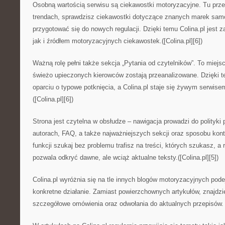
Osobną wartością serwisu są ciekawostki motoryzacyjne. Tu prz
trendach, sprawdzisz ciekawostki dotyczące znanych marek sam
przygotować się do nowych regulacji. Dzięki temu Colina.pl jest
jak i źródłem motoryzacyjnych ciekawostek.([Colina.pl][6])
Ważną rolę pełni także sekcja „Pytania od czytelników”. To miejs
świeżo upieczonych kierowców zostają przeanalizowane. Dzięki t
oparciu o typowe potknięcia, a Colina.pl staje się żywym serwisem,
([Colina.pl][6])
Strona jest czytelna w obsłudze – nawigacja prowadzi do polityki 
autorach, FAQ, a także najważniejszych sekcji oraz sposobu kont
funkcji szukaj bez problemu trafisz na treści, których szukasz, 
pozwala odkryć dawne, ale wciąż aktualne teksty.([Colina.pl][5])
Colina.pl wyróżnia się na tle innych blogów motoryzacyjnych po
konkretne działanie. Zamiast powierzchownych artykułów, znajdzie
szczegółowe omówienia oraz odwołania do aktualnych przepisów.