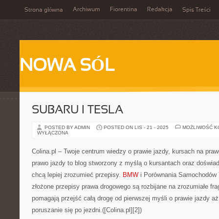
Archiwum
Fiorentina
Redakcja
Strona główna
Spis Treści
NOWA SÓL
SUBARU I TESLA
POSTED BY ADMIN
POSTED ON LIS - 21 - 2025
MOŻLIWOŚĆ 
WYŁĄCZONA
Colina.pl – Twoje centrum wiedzy o prawie jazdy, kursach na pra
prawo jazdy to blog stworzony z myślą o kursantach oraz doświa
chcą lepiej zrozumieć przepisy.
BMW
i Porównania Samochodów T
złożone przepisy prawa drogowego są rozbijane na zrozumiałe fra
pomagają przejść całą drogę od pierwszej myśli o prawie jazdy a
poruszanie się po jezdni.([Colina.pl][2])