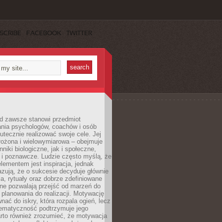
SCRIBE
FACEBOOK
TWITTER
d zawsze stanowi przedmiot
ania psychologów, coachów i osób
tecznie realizować swoje cele. Jej
złożona i wielowymiarowa – obejmuje
niki biologiczne, jak i społeczne,
 i poznawcze. Ludzie często myślą, że
ementem jest inspiracja, jednak
zują, że o sukcesie decyduje głównie
, rytuały oraz dobrze zdefiniowane
ne pozwalają przejść od marzeń do
d planowania do realizacji. Motywację
ać do iskry, która rozpala ogień, lecz
tematyczność podtrzymuje jego
arto również zrozumieć, że motywacja