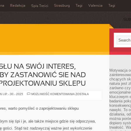
ina
Redakcja
Strasburg
Tagi
Valencia
Tagi
Spis Treści
SUB
ŁU NA SWÓJ INTERES,
Motywacja o
BY ZASTANOWIĆ SIE NAD
zainteresow
chcących sku
PROJEKTOWANIU SKLEPU
natura jest 
zarówno czyn
emocjonalne
SZUKAJĄC
LIP - 30 - 2025
MOŻLIWOŚĆ KOMENTOWANIA
ZOSTAŁA
kluczowym el
POMYSŁU
NA
badania poka
SWÓJ
konsekwencja
INTERES,
eres, warto pomyśleć o zaprojektowaniu sklepu
nawyki. To o
POŻĄDANE
BYŁOBY
działania, o
ZASTANOWIĆ
można porówn
SIE
órym się śpi i je, ale także miejsce gdzie się odpoczywa,
dopiero sys
NAD
POMYSŁEM
trwałość. W
ię gości. Stąd też nadzwyczaj ważne jest wykończenie
O