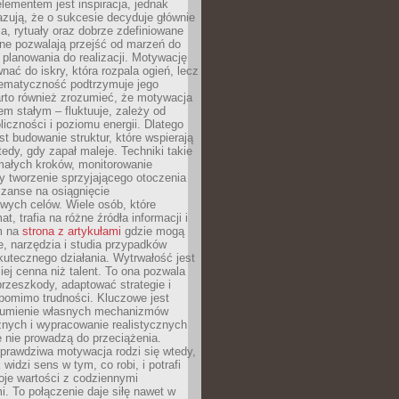
ementem jest inspiracja, jednak
zują, że o sukcesie decyduje głównie
, rytuały oraz dobrze zdefiniowane
ne pozwalają przejść od marzeń do
d planowania do realizacji. Motywację
ać do iskry, która rozpala ogień, lecz
tematyczność podtrzymuje jego
arto również zrozumieć, że motywacja
nem stałym – fluktuuje, zależy od
oliczności i poziomu energii. Dlatego
st budowanie struktur, które wspierają
edy, gdy zapał maleje. Techniki takie
małych kroków, monitorowanie
 tworzenie sprzyjającego otoczenia
zanse na osiągnięcie
wych celów. Wiele osób, które
at, trafia na różne źródła informacji i
ym na
strona z artykułami
gdzie mogą
e, narzędzia i studia przypadków
utecznego działania. Wytrwałość jest
iej cenna niż talent. To ona pozwala
rzeszkody, adaptować strategie i
 pomimo trudności. Kluczowe jest
zumienie własnych mechanizmów
znych i wypracowanie realistycznych
e nie prowadzą do przeciążenia.
prawdziwa motywacja rodzi się wtedy,
widzi sens w tym, co robi, i potrafi
oje wartości z codziennymi
. To połączenie daje siłę nawet w