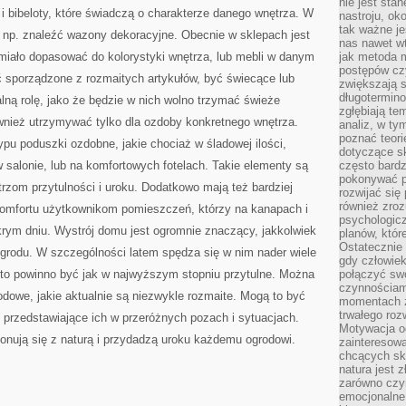
nie jest sta
ZAPROJEKTOWANIU
i bibeloty, które świadczą o charakterze danego wnętrza. W
SKLEPU
nastroju, ok
tak ważne je
np. znaleźć wazony dekoracyjne. Obecnie w sklepach jest
nas nawet wt
miało dopasować do kolorystyki wnętrza, lub mebli w danym
jak metoda 
postępów czy
sporządzone z rozmaitych artykułów, być świecące lub
zwiększają s
długotermino
lną rolę, jako że będzie w nich wolno trzymać świeże
zgłębiają tem
ównież utrzymywać tylko dla ozdoby konkretnego wnętrza.
analiz, w t
poznać teori
ypu poduszki ozdobne, jakie chociaż w śladowej ilości,
dotyczące sk
 salonie, lub na komfortowych fotelach. Takie elementy są
często bardz
pokonywać p
trzom przytulności i uroku. Dodatkowo mają też bardziej
rozwijać się
również zro
komfortu użytkownikom pomieszczeń, którzy na kanapach i
psychologic
krym dniu. Wystrój domu jest ogromnie znaczący, jakkolwiek
planów, któr
Ostatecznie 
grodu. W szczególności latem spędza się w nim nader wiele
gdy człowiek 
 to powinno być jak w najwyższym stopniu przytulne. Można
połączyć sw
czynnościami
dowe, jakie aktualnie są niezwykle rozmaite. Mogą to być
momentach z
trwałego roz
, przedstawiające ich w przeróżnych pozach i sytuacjach.
Motywacja o
nują się z naturą i przydadzą uroku każdemu ogrodowi.
zainteresow
chcących sku
natura jest 
zarówno czyn
emocjonalne