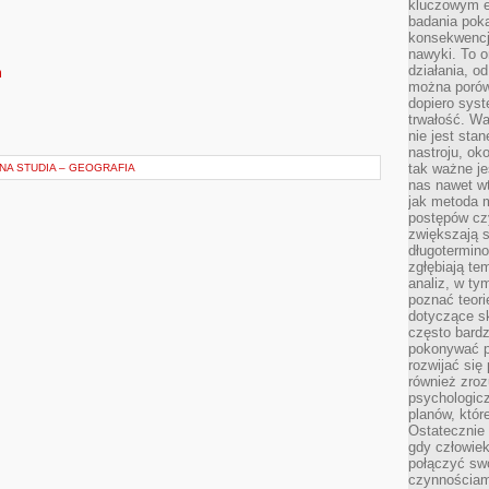
kluczowym el
badania poka
konsekwencja
nawyki. To o
działania, o
m
można porówn
dopiero sys
trwałość. W
nie jest sta
nastroju, ok
tak ważne je
NA STUDIA – GEOGRAFIA
nas nawet wt
jak metoda 
postępów czy
zwiększają s
długotermino
zgłębiają tem
analiz, w t
poznać teori
dotyczące sk
często bardz
pokonywać p
rozwijać się
również zro
psychologic
planów, któr
Ostatecznie 
gdy człowiek 
połączyć sw
czynnościami