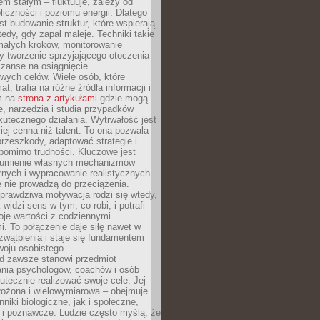
nem stałym – fluktuuje, zależy od
oliczności i poziomu energii. Dlatego
st budowanie struktur, które wspierają
edy, gdy zapał maleje. Techniki takie
małych kroków, monitorowanie
 tworzenie sprzyjającego otoczenia
zanse na osiągnięcie
wych celów. Wiele osób, które
at, trafia na różne źródła informacji i
ym na
strona z artykułami
gdzie mogą
e, narzędzia i studia przypadków
utecznego działania. Wytrwałość jest
iej cenna niż talent. To ona pozwala
rzeszkody, adaptować strategie i
 pomimo trudności. Kluczowe jest
zumienie własnych mechanizmów
znych i wypracowanie realistycznych
e nie prowadzą do przeciążenia.
prawdziwa motywacja rodzi się wtedy,
widzi sens w tym, co robi, i potrafi
oje wartości z codziennymi
. To połączenie daje siłę nawet w
wątpienia i staje się fundamentem
woju osobistego.
d zawsze stanowi przedmiot
ania psychologów, coachów i osób
tecznie realizować swoje cele. Jej
złożona i wielowymiarowa – obejmuje
niki biologiczne, jak i społeczne,
 i poznawcze. Ludzie często myślą, że