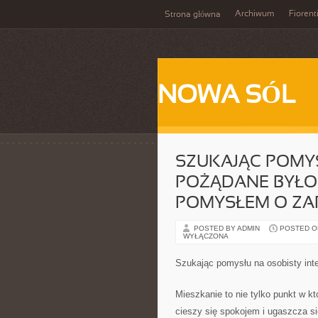
Archiwum
Fiorent
Strona główna
NOWA SÓL
SZUKAJĄC POMYS
POŻĄDANE BYŁO
POMYSŁEM O ZA
POSTED BY ADMIN
POSTED ON 
WYŁĄCZONA
Szukając pomysłu na osobisty int
Mieszkanie to nie tylko punkt w kt
cieszy się spokojem i ugaszcza s