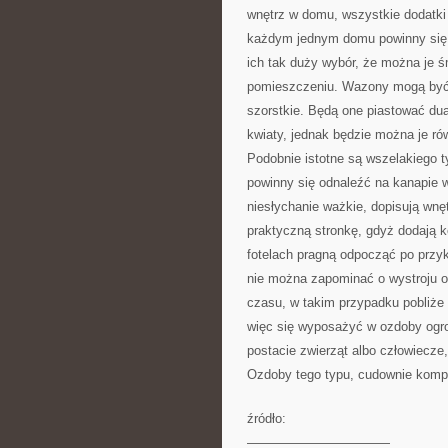
wnętrz w domu, wszystkie dodatki 
każdym jednym domu powinny się 
ich tak duży wybór, że można je ś
pomieszczeniu. Wazony mogą być 
szorstkie. Będą one piastować dua
kwiaty, jednak będzie można je r
Podobnie istotne są wszelakiego t
powinny się odnaleźć na kanapie w
niesłychanie ważkie, dopisują wnę
praktyczną stronkę, gdyż dodają 
fotelach pragną odpocząć po przy
nie można zapominać o wystroju o
czasu, w takim przypadku pobliże
więc się wyposażyć w ozdoby ogro
postacie zwierząt albo człowiecze
Ozdoby tego typu, cudownie kompo
źródło:
———————————