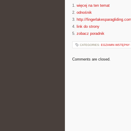
1.
więcej na ten temat
2.
odnośnik
3.
http://fingerlakesparagliding.co
4.
link do strony
5.
zobacz poradnik
CATEGORIES:
EGZAMIN WSTĘPNY 
Comments are closed.