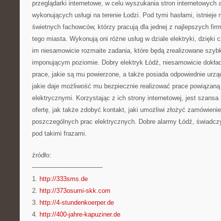
przeglądarki internetowe, w celu wyszukania stron internetowych a
wykonujących usługi na terenie Łodzi. Pod tymi hasłami, istnieje
świetnych fachowców, którzy pracują dla jednej z najlepszych fir
tego miasta. Wykonują oni różne usług w dziale elektryki, dzięki 
im niesamowicie rozmaite zadania, które będą zrealizowane szyb
imponującym poziomie. Dobry elektryk Łódź, niesamowicie dokła
prace, jakie są mu powierzone, a także posiada odpowiednie urzą
jakie daje możliwość mu bezpiecznie realizować prace powiązan
elektrycznymi. Korzystając z ich strony internetowej, jest szans
ofertę, jak także zdobyć kontakt, jaki umożliwi złożyć zamówienie
poszczególnych prac elektrycznych. Dobre alarmy Łódź, świadczy 
pod takimi frazami.
źródło:
———————————
1.
http://333sms.de
2.
http://373osumi-skk.com
3.
http://4-stundenkoerper.de
4.
http://400-jahre-kapuziner.de