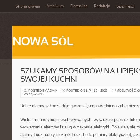
Archiwum
Fiorentina
Redakcja
Strona główna
Spis Treści
NOWA SÓL
SZUKAMY SPOSOBÓW NA UPIĘK
SWOJEJ KUCHNI
POSTED BY ADMIN
POSTED ON LIP - 12 - 2025
MOŻLIWOŚĆ 
WYŁĄCZONA
Dobre alarmy w Łodzi, dają gwarancję odpowiedniego zabezpiecz
Wiele firm, instytucji i osób prywatnych, wyszukuje poprzez Intern
wytwarzania alarmów i usług w zakresie elektryki. Pojawiają się r
alarmy Łódź, dobry elektryk Łódź, Łódź pomiary elektryczne), ja