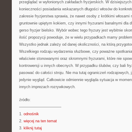
przeglądać w wyłonionych zakładach fryzjerskich. W dzisiejszyc
konieczności posiadania wskazanych długości włosów do konkret
zakresie fryzjerstwa sprawia, że nawet osoby z krótkimi włosami
gruntownie upiętym kokiem, czy innymi fryzurami banalnymi dla 
gerso fryzjer bielsko. Wybór wobec tego fryzury jest wybitnie s
ilość propozycji powoduje, że w wielu przypadkach mamy problem
Wszystko jednak zależy od danej okoliczności, na którą przygoto
Wszelkiego rodzaju wydarzenia służbowe, czy poważne spotkani
właściwie stonowanymi oraz skromnymi fryzurami, które nie spow
kontrowersji u innych obecnych. W przypadku ślubów, czy bali fr
pasować do całości stroju. Nie ma tutaj ograniczeń rodzajowych, j
jedynie wygląd. Całkowicie odmiennie wygląda sytuacja w momen
innych imprezach rozrywkowych.
źródło:
———————————
1.
odnośnik
2.
więcej na ten temat
3.
kliknij tutaj