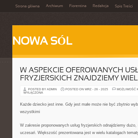
Archiwum
Fiorentina
Redakcja
Strona główna
Spis Treści
NOWA SÓL
W ASPEKCIE OFEROWANYCH US
FRYZJERSKICH ZNAJDZIEMY WIE
POSTED BY ADMIN
POSTED ON WRZ - 26 - 2025
MOŻLIWOŚĆ 
WYŁĄCZONA
Każde dziecko jest inne. Gdy jest małe może nie być zbytnio wyb
wszystkimi
W zakresie proponowanych usług fryzjerskich odnajdziemy dużo, 
uczesań. Większość prezentowana jest w wielu katalogach tema