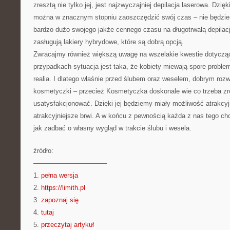
zresztą nie tylko jej, jest najzwyczajniej depilacja laserowa. Dzi
można w znacznym stopniu zaoszczędzić swój czas – nie będzie
bardzo dużo swojego jakże cennego czasu na długotrwałą depilac
zasługują lakiery hybrydowe, które są dobrą opcją.
Zwracajmy również większą uwagę na wszelakie kwestie dotycząc
przypadkach sytuacja jest taka, że kobiety miewają spore problem
realia. I dlatego właśnie przed ślubem oraz weselem, dobrym roz
kosmetyczki – przecież Kosmetyczka doskonale wie co trzeba zr
usatysfakcjonować. Dzięki jej będziemy miały możliwość atrakcyj
atrakcyjniejsze brwi. A w końcu z pewnością każda z nas tego chc
jak zadbać o własny wygląd w trakcie ślubu i wesela.
źródło:
———————————
1.
pełna wersja
2.
https://limith.pl
3.
zapoznaj się
4.
tutaj
5.
przeczytaj artykuł