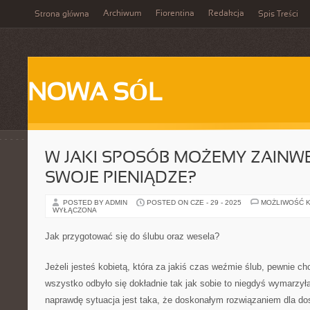
Archiwum
Fiorentina
Redakcja
Strona główna
Spis Treści
NOWA SÓL
W JAKI SPOSÓB MOŻEMY ZAIN
SWOJE PIENIĄDZE?
POSTED BY ADMIN
POSTED ON CZE - 29 - 2025
MOŻLIWOŚĆ 
WYŁĄCZONA
Jak przygotować się do ślubu oraz wesela?
Jeżeli jesteś kobietą, która za jakiś czas weźmie ślub, pewnie ch
wszystko odbyło się dokładnie tak jak sobie to niegdyś wymarzy
naprawdę sytuacja jest taka, że doskonałym rozwiązaniem dla dos