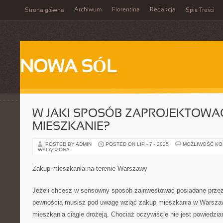
Archiwum
Fiorentina
Redakcja
Strona główna
Spis Treści
NOWA SÓL
W JAKI SPOSÓB ZAPROJEKTOWA
MIESZKANIE?
POSTED BY ADMIN
POSTED ON LIP - 7 - 2025
MOŻLIWOŚĆ K
WYŁĄCZONA
Zakup mieszkania na terenie Warszawy
Jeżeli chcesz w sensowny sposób zainwestować posiadane przez s
pewnością musisz pod uwagę wziąć zakup mieszkania w Warsza
mieszkania ciągle drożeją. Chociaż oczywiście nie jest powiedzian