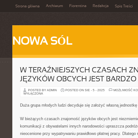
Archiwum
Fiorentina
Redakcja
Strona główna
Spis Treści
NOWA SÓL
W TERAŹNIEJSZYCH CZASACH 
JĘZYKÓW OBCYCH JEST BARDZ
POSTED BY ADMIN
POSTED ON SIE - 5 - 2025
MOŻLIWOŚĆ K
WYŁĄCZONA
Duża grupa młodych ludzi decyduje się założyć własną jednostkę
W bieżących czasach znajomość języków obcych jest niezmierni
komunikacji z obywatelami innych narodowości upraszcza podróżo
nieocenione przy wypatrywaniu prawidłowo płatnej pracy. Dlatego 