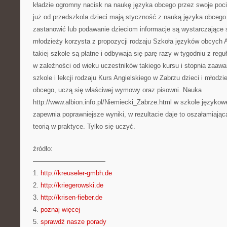
kładzie ogromny nacisk na naukę języka obcego przez swoje poci
już od przedszkola dzieci mają styczność z nauką języka obcego.
zastanowić lub podawanie dzieciom informacje są wystarczające s
młodzieży korzysta z propozycji rodzaju Szkoła języków obcych A
takiej szkole są płatne i odbywają się parę razy w tygodniu z regu
w zależności od wieku uczestników takiego kursu i stopnia zaaw
szkole i lekcji rodzaju Kurs Angielskiego w Zabrzu dzieci i młodz
obcego, uczą się właściwej wymowy oraz pisowni. Nauka
http://www.albion.info.pl/Niemiecki_Zabrze.html w szkole językowe
zapewnia poprawniejsze wyniki, w rezultacie daje to oszałamiając
teorią w praktyce. Tylko się uczyć.
źródło:
———————————
1.
http://kreuseler-gmbh.de
2.
http://kriegerowski.de
3.
http://krisen-fieber.de
4.
poznaj więcej
5.
sprawdź nasze porady