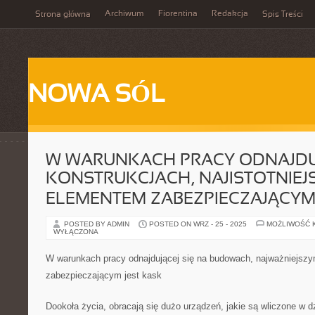
Archiwum
Fiorentina
Redakcja
Strona główna
Spis Treści
NOWA SÓL
W WARUNKACH PRACY ODNAJDUJ
KONSTRUKCJACH, NAJISTOTNIEJ
ELEMENTEM ZABEZPIECZAJĄCYM
POSTED BY ADMIN
POSTED ON WRZ - 25 - 2025
MOŻLIWOŚĆ 
WYŁĄCZONA
W warunkach pracy odnajdującej się na budowach, najważniejsz
zabezpieczającym jest kask
Dookoła życia, obracają się dużo urządzeń, jakie są wliczone w dz