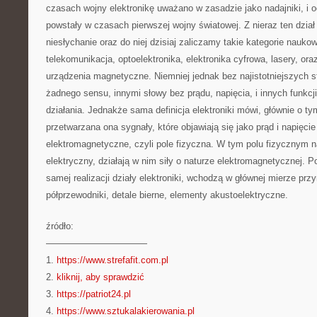
czasach wojny elektronikę uważano w zasadzie jako nadajniki, i od
powstały w czasach pierwszej wojny światowej. Z nieraz ten dział 
niesłychanie oraz do niej dzisiaj zaliczamy takie kategorie naukow
telekomunikacja, optoelektronika, elektronika cyfrowa, lasery, or
urządzenia magnetyczne. Niemniej jednak bez najistotniejszych sf
żadnego sensu, innymi słowy bez prądu, napięcia, i innych funkcj
działania. Jednakże sama definicja elektroniki mówi, głównie o t
przetwarzana ona sygnały, które objawiają się jako prąd i napięcie
elektromagnetyczne, czyli pole fizyczna. W tym polu fizycznym n
elektryczny, działają w nim siły o naturze elektromagnetycznej. P
samej realizacji działy elektroniki, wchodzą w głównej mierze przy
półprzewodniki, detale bierne, elementy akustoelektryczne.
źródło:
———————————
1.
https://www.strefafit.com.pl
2.
kliknij, aby sprawdzić
3.
https://patriot24.pl
4.
https://www.sztukalakierowania.pl